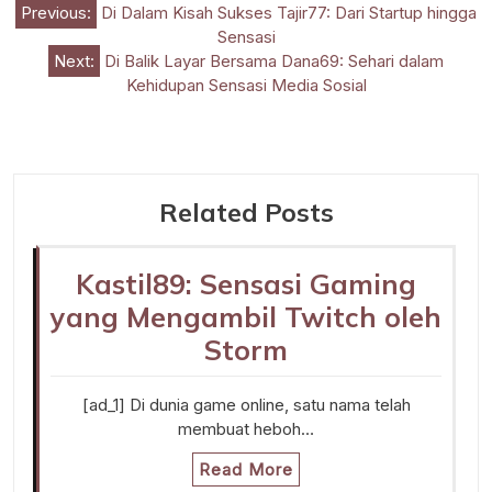
Post
Previous:
Di Dalam Kisah Sukses Tajir77: Dari Startup hingga
Sensasi
navigation
Next:
Di Balik Layar Bersama Dana69: Sehari dalam
Kehidupan Sensasi Media Sosial
Related Posts
Kastil89: Sensasi Gaming
yang Mengambil Twitch oleh
Storm
[ad_1] Di dunia game online, satu nama telah
membuat heboh…
Read More