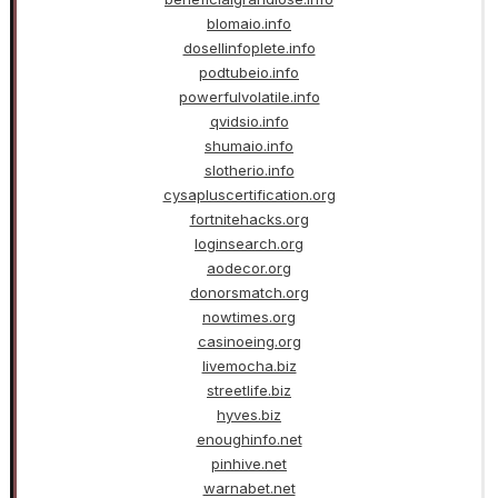
blomaio.info
dosellinfoplete.info
podtubeio.info
powerfulvolatile.info
qvidsio.info
shumaio.info
slotherio.info
cysapluscertification.org
fortnitehacks.org
loginsearch.org
aodecor.org
donorsmatch.org
nowtimes.org
casinoeing.org
livemocha.biz
streetlife.biz
hyves.biz
enoughinfo.net
pinhive.net
warnabet.net