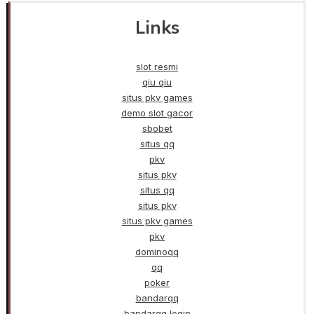
Links
slot resmi
qiu qiu
situs pkv games
demo slot gacor
sbobet
situs qq
pkv
situs pkv
situs qq
situs pkv
situs pkv games
pkv
dominoqq
qq
poker
bandarqq
bandarqq login