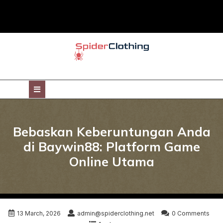
Skip
to
content
Open
Button
Bebaskan Keberuntungan Anda
di Baywin88: Platform Game
Online Utama
13 March, 2026
admin@spiderclothing.net
0 Comments