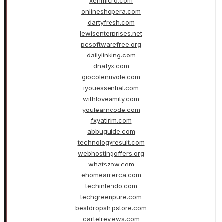
xenmicro.com
onlineshopera.com
dartyfresh.com
lewisenterprises.net
pcsoftwarefree.org
dailylinking.com
dnafyx.com
giocolenuvole.com
iyouessential.com
withloveamity.com
youlearncode.com
fxyatirim.com
abbuguide.com
technologyresult.com
webhostingoffers.org
whatszow.com
ehomeamerca.com
techintendo.com
techgreenpure.com
bestdropshipstore.com
cartelreviews.com