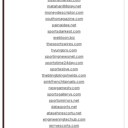
matahari88play.net
moneydescriptor.com
youthsmagazine.com
painaidee.net
sportsdarkest.com
webtoon.biz
thesportswires.com
hyungpro.com
sportingnewsnet.com
sportstime24day.com
sporteslive.com
theblingblingshields.com
pinkfrenchtipnails.com
newgamestv.com
sportsgallerys.com
sportsmirrors.net
datasports.net
atasehirescortu.net
engineeringtechub.com
jerryescorts.com