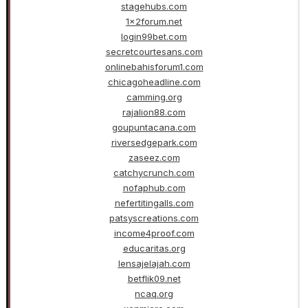
stagehubs.com
1x2forum.net
login99bet.com
secretcourtesans.com
onlinebahisforum1.com
chicagoheadline.com
camming.org
rajalion88.com
goupuntacana.com
riversedgepark.com
zaseez.com
catchycrunch.com
nofaphub.com
nefertitingalls.com
patsyscreations.com
income4proof.com
educaritas.org
lensajelajah.com
betflik09.net
ncaq.org