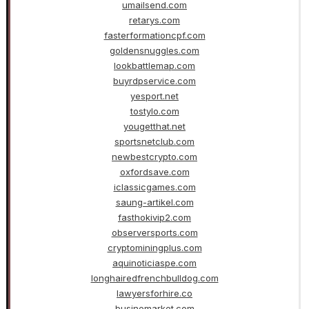
umailsend.com
retarys.com
fasterformationcpf.com
goldensnuggles.com
lookbattlemap.com
buyrdpservice.com
yesport.net
tostylo.com
yougetthat.net
sportsnetclub.com
newbestcrypto.com
oxfordsave.com
iclassicgames.com
saung-artikel.com
fasthokivip2.com
observersports.com
cryptominingplus.com
aquinoticiaspe.com
longhairedfrenchbulldog.com
lawyersforhire.co
businemarket.com