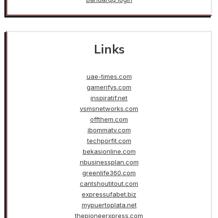
Links
uae-times.com
gamerifys.com
inspiratif.net
vsmsnetworks.com
offthem.com
ibommatv.com
techporfit.com
bekasionline.com
nbusinessplan.com
greenlife360.com
cantshoutitout.com
expressufabet.biz
mypuertoplata.net
thepioneerxpress.com