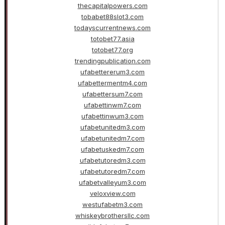
thecapitalpowers.com
tobabet88slot3.com
todayscurrentnews.com
totobet77.asia
totobet77.org
trendingpublication.com
ufabettererum3.com
ufabettermentm4.com
ufabettersum7.com
ufabettinwm7.com
ufabettinwum3.com
ufabetunitedm3.com
ufabetunitedm7.com
ufabetuskedm7.com
ufabetutoredm3.com
ufabetutoredm7.com
ufabetvalleyum3.com
veloxview.com
westufabetm3.com
whiskeybrothersllc.com