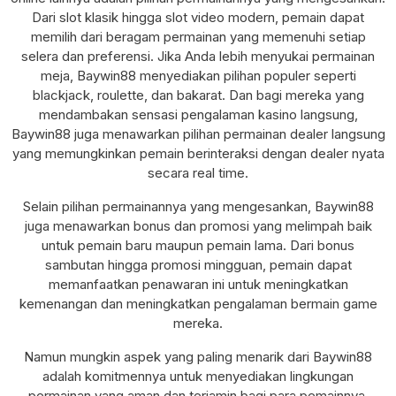
Dari slot klasik hingga slot video modern, pemain dapat
memilih dari beragam permainan yang memenuhi setiap
selera dan preferensi. Jika Anda lebih menyukai permainan
meja, Baywin88 menyediakan pilihan populer seperti
blackjack, roulette, dan bakarat. Dan bagi mereka yang
mendambakan sensasi pengalaman kasino langsung,
Baywin88 juga menawarkan pilihan permainan dealer langsung
yang memungkinkan pemain berinteraksi dengan dealer nyata
secara real time.
Selain pilihan permainannya yang mengesankan, Baywin88
juga menawarkan bonus dan promosi yang melimpah baik
untuk pemain baru maupun pemain lama. Dari bonus
sambutan hingga promosi mingguan, pemain dapat
memanfaatkan penawaran ini untuk meningkatkan
kemenangan dan meningkatkan pengalaman bermain game
mereka.
Namun mungkin aspek yang paling menarik dari Baywin88
adalah komitmennya untuk menyediakan lingkungan
permainan yang aman dan terjamin bagi para pemainnya.