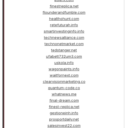
finestreplica.net
flounderandfumble.com
healthohunt.com
retefuturah.info
smartinvestinginfo.info
technewsalliance.com
technonetmarket.com
tedstanger.net
ufabett732um3.com
uskola.info
wagonpaints.info
waitfornext.com
clearvisionmarketing.co
quantum-code.co
whatnews.me
final-dream.com
finest-replica.net
gestioneinh.info
prosportdaily.net
salesinvest22.com