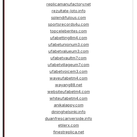
replicamanufactory.net
rezultate-loto.info
splendifulous.com
sportsrecords4u.com
topceleberites.com
ufabetting8m4.com
ufabetunionum3.com
ufabetvalueum3.com
ufabetvaultm7.com
ufabetvillageum7.com
ufabetvoicem3.com
waveufabetm4.com
wayang88.net
websiteufabetm4.com
whiteufabetm4.com
anikalappy.com
dininghelsinki.info
duanfrescariverside.info
etilerx.com
finestreplica.net