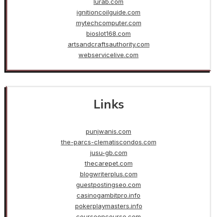
lurab.com
ignitioncoilguide.com
mytechcomputer.com
bioslot168.com
artsandcraftsauthority.com
webservicelive.com
Links
punjwanis.com
the-parcs-clematiscondos.com
jusu-gb.com
thecarepet.com
blogwriterplus.com
guestpostingseo.com
casinogambitpro.info
pokerplaymasters.info
courseoncourse.com