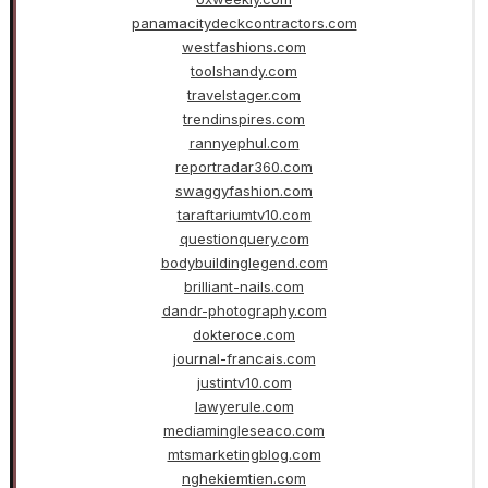
panamacitydeckcontractors.com
westfashions.com
toolshandy.com
travelstager.com
trendinspires.com
rannyephul.com
reportradar360.com
swaggyfashion.com
taraftariumtv10.com
questionquery.com
bodybuildinglegend.com
brilliant-nails.com
dandr-photography.com
dokteroce.com
journal-francais.com
justintv10.com
lawyerule.com
mediamingleseaco.com
mtsmarketingblog.com
nghekiemtien.com