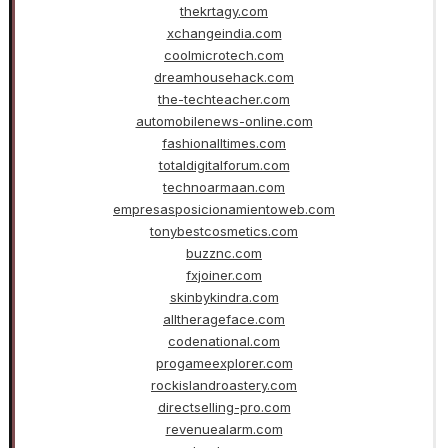
thekrtagy.com
xchangeindia.com
coolmicrotech.com
dreamhousehack.com
the-techteacher.com
automobilenews-online.com
fashionalltimes.com
totaldigitalforum.com
technoarmaan.com
empresasposicionamientoweb.com
tonybestcosmetics.com
buzznc.com
fxjoiner.com
skinbykindra.com
alltherageface.com
codenational.com
progameexplorer.com
rockislandroastery.com
directselling-pro.com
revenuealarm.com