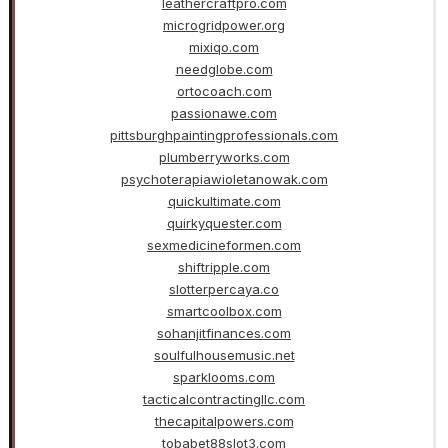
leathercraftpro.com
microgridpower.org
mixiqo.com
needglobe.com
ortocoach.com
passionawe.com
pittsburghpaintingprofessionals.com
plumberryworks.com
psychoterapiawioletanowak.com
quickultimate.com
quirkyquester.com
sexmedicineformen.com
shiftripple.com
slotterpercaya.co
smartcoolbox.com
sohanjitfinances.com
soulfulhousemusic.net
sparklooms.com
tacticalcontractingllc.com
thecapitalpowers.com
tobabet88slot3.com