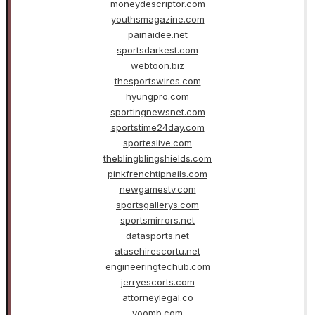
moneydescriptor.com
youthsmagazine.com
painaidee.net
sportsdarkest.com
webtoon.biz
thesportswires.com
hyungpro.com
sportingnewsnet.com
sportstime24day.com
sporteslive.com
theblingblingshields.com
pinkfrenchtipnails.com
newgamestv.com
sportsgallerys.com
sportsmirrors.net
datasports.net
atasehirescortu.net
engineeringtechub.com
jerryescorts.com
attorneylegal.co
voomb.com