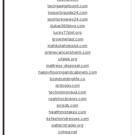
techgadgetpoint.com
tvsportsguide24.com
sportsreviews24.com
dubai360blog.com
lucky77slot.org
growmefast.com
mahkotahokislot.com
onlinecancerpharm.com
ufalek.org
mattress-disposal.com
happyflooringandcabinets.com
bodybuildinglife.co
qrdoggy.com
technologygud.com
realshocknews.com
pickgb.com
healthmistakes.com
ksfashiondresses.com
patterntrader.org
cnhpa.net