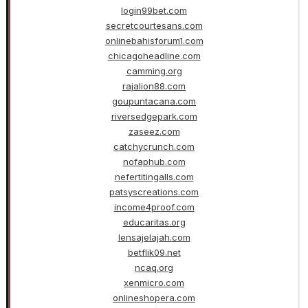
login99bet.com
secretcourtesans.com
onlinebahisforum1.com
chicagoheadline.com
camming.org
rajalion88.com
goupuntacana.com
riversedgepark.com
zaseez.com
catchycrunch.com
nofaphub.com
nefertitingalls.com
patsyscreations.com
income4proof.com
educaritas.org
lensajelajah.com
betflik09.net
ncaq.org
xenmicro.com
onlineshopera.com