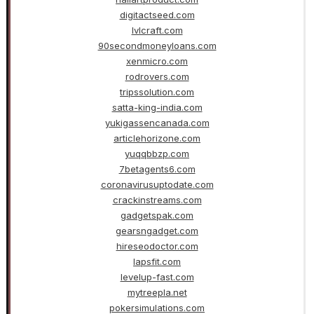
digitactseed.com
lvlcraft.com
90secondmoneyloans.com
xenmicro.com
rodrovers.com
tripssolution.com
satta-king-india.com
yukigassencanada.com
articlehorizone.com
yuqqbbzp.com
7betagents6.com
coronavirusuptodate.com
crackinstreams.com
gadgetspak.com
gearsngadget.com
hireseodoctor.com
lapsfit.com
levelup-fast.com
mytreepla.net
pokersimulations.com