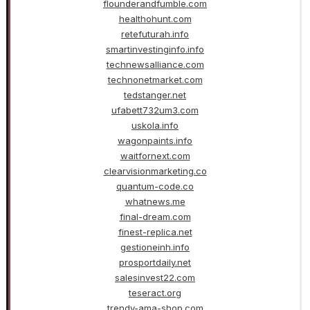
flounderandfumble.com
healthohunt.com
retefuturah.info
smartinvestinginfo.info
technewsalliance.com
technonetmarket.com
tedstanger.net
ufabett732um3.com
uskola.info
wagonpaints.info
waitfornext.com
clearvisionmarketing.co
quantum-code.co
whatnews.me
final-dream.com
finest-replica.net
gestioneinh.info
prosportdaily.net
salesinvest22.com
teseract.org
trendy-ama-shop.com