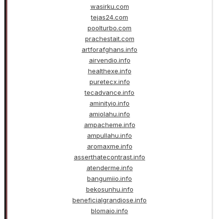
wasirku.com
tejas24.com
poolturbo.com
prachestait.com
artforafghans.info
airvendio.info
healthexe.info
puretecx.info
tecadvance.info
aminityio.info
amiolahu.info
ampacheme.info
ampullahu.info
aromaxme.info
asserthatecontrast.info
atenderme.info
bangumiio.info
bekosunhu.info
beneficialgrandiose.info
blomaio.info