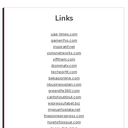
Links
uae-times.com
gamerifys.com
inspiratif.net
vsmsnetworks.com
offthem.com
ibommatv.com
techporfit.com
bekasionline.com
nbusinessplan.com
greenlife360.com
cantshoutitout.com
expressufabet.biz
mypuertoplata.net
thepioneerxpress.com
howtofixissue.com