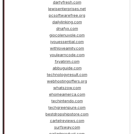
dartyfresh.com
lewisenterprises.net
pcsoftwarefree.org
dailylinking.com
dnafyx.com
giocolenuvole.com
iyouessential.com
withloveamity.com
youlearncode.com
fxyatirim.com
abbuguide.com
technologyresult.com
webhostingoffers.org
whatszow.com
ehomeamerca.com
techintendo.com
techgreenpure.com
bestdropshipstore.com
cartelreviews.com
surfsway.com
nailartproduct.com