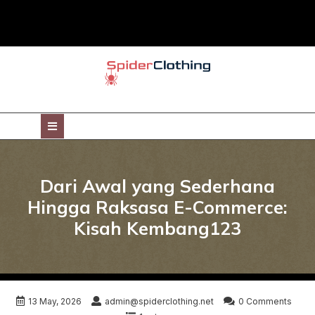
Skip
to
content
Open
Button
Dari Awal yang Sederhana
Hingga Raksasa E-Commerce:
Kisah Kembang123
13 May, 2026
admin@spiderclothing.net
0 Comments