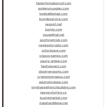
fasterformationcpf.com
goldensnuggles.com
lookbattlemap.com
buyrdpservice.com
yesport.net
tostylo.com
yougetthat.net
sportsnetclub.com
newbestcrypto.com
oxfordsave.com
iclassicgames.com
saung-artikel.com
fasthokivip2.com
observersports.com
cryptominingplus.com
aquinoticiaspe.com
longhairedfrenchbulldog.com
lawyersforhire.co
businemarket.com
matahari88play.net