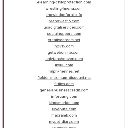
elearning-childprotection.com
wrestling4mena.com
knowledgeforall.info
brand2lastio.com
usadigitalservices.com
socialhoppers.com
creativedream.net
n2315.com
getwebonline.com
onlyfansheaven.com
lky08.com
ralph-fiennes.net
fielder-maximum-discount.net
fitfllex.com
genesisbusinesscredit.com
inforuang.com
kindsmarket.com
luvelylife.com
macramb.com
mypet-diary.com
oxweekly.com