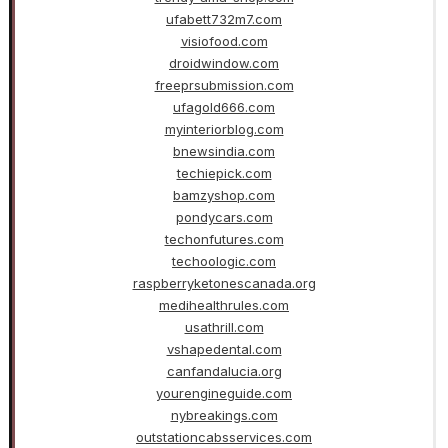
ufabett732m7.com
visiofood.com
droidwindow.com
freeprsubmission.com
ufagold666.com
myinteriorblog.com
bnewsindia.com
techiepick.com
bamzyshop.com
pondycars.com
techonfutures.com
techoologic.com
raspberryketonescanada.org
medihealthrules.com
usathrill.com
vshapedental.com
canfandalucia.org
yourengineguide.com
nybreakings.com
outstationcabsservices.com