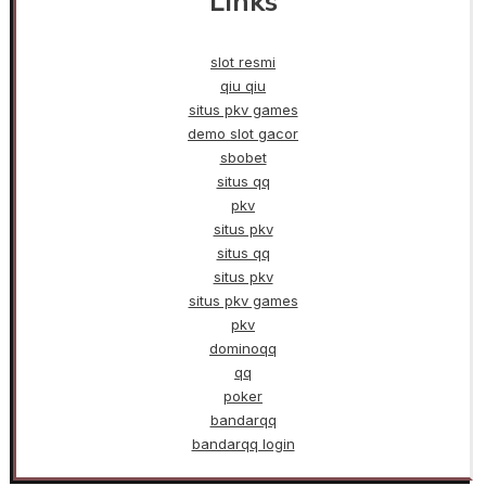
Links
slot resmi
qiu qiu
situs pkv games
demo slot gacor
sbobet
situs qq
pkv
situs pkv
situs qq
situs pkv
situs pkv games
pkv
dominoqq
qq
poker
bandarqq
bandarqq login