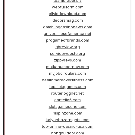
teamufabet.biz
webfullform.com
allviddownload.com
decorsmag.com
gamblingcasinonews.com
universitiesofamerica.net
progameofbrands.com
qbreview.org
servicewueste.org
zippyrevs.com
matkanumbernow.com
myjobcirculars.com
healthmoreoverfitness.com
topslotxgames.com
routerloggnet.net
dantella6.com
slotsgamesone.com
hispinzone.com
kalyanbazarnights.com
top-online-casino-usa.com
honghuidoor.com