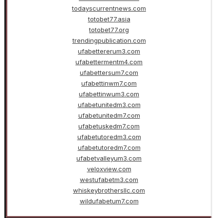
todayscurrentnews.com
totobet77.asia
totobet77.org
trendingpublication.com
ufabettererum3.com
ufabettermentm4.com
ufabettersum7.com
ufabettinwm7.com
ufabettinwum3.com
ufabetunitedm3.com
ufabetunitedm7.com
ufabetuskedm7.com
ufabetutoredm3.com
ufabetutoredm7.com
ufabetvalleyum3.com
veloxview.com
westufabetm3.com
whiskeybrothersllc.com
wildufabetum7.com