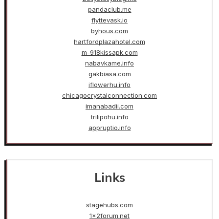
pandaclub.me
flyttevask.io
byhous.com
hartfordplazahotel.com
m-918kissapk.com
nabavkame.info
gakbiasa.com
iflowerhu.info
chicagocrystalconnection.com
imanabadii.com
trilipohu.info
appruptio.info
Links
stagehubs.com
1x2forum.net