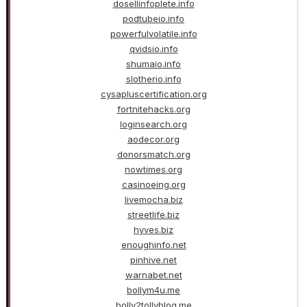
dosellinfoplete.info
podtubeio.info
powerfulvolatile.info
qvidsio.info
shumaio.info
slotherio.info
cysapluscertification.org
fortnitehacks.org
loginsearch.org
aodecor.org
donorsmatch.org
nowtimes.org
casinoeing.org
livemocha.biz
streetlife.biz
hyves.biz
enoughinfo.net
pinhive.net
warnabet.net
bollym4u.me
bolly2tollyblog.me