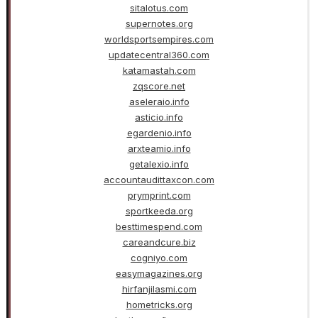
sitalotus.com
supernotes.org
worldsportsempires.com
updatecentral360.com
katamastah.com
zqscore.net
aseleraio.info
asticio.info
egardenio.info
arxteamio.info
getalexio.info
accountaudittaxcon.com
prymprint.com
sportkeeda.org
besttimespend.com
careandcure.biz
cogniyo.com
easymagazines.org
hirfanjilasmi.com
hometricks.org