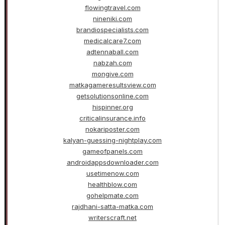
flowingtravel.com
nineniki.com
brandiospecialists.com
medicalcare7.com
adtennaball.com
nabzah.com
mongive.com
matkagameresultsview.com
getsolutionsonline.com
hispinner.org
criticalinsurance.info
nokariposter.com
kalyan-guessing-nightplay.com
gameofpanels.com
androidappsdownloader.com
usetimenow.com
healthblow.com
gohelpmate.com
rajdhani-satta-matka.com
writerscraft.net