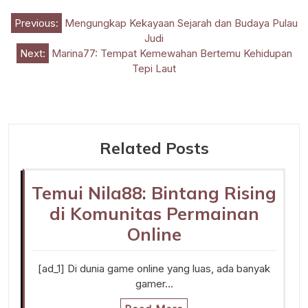
Post
Previous:
Mengungkap Kekayaan Sejarah dan Budaya Pulau
Judi
navigation
Next:
Marina77: Tempat Kemewahan Bertemu Kehidupan
Tepi Laut
Related Posts
Temui Nila88: Bintang Rising
di Komunitas Permainan
Online
[ad_1] Di dunia game online yang luas, ada banyak
gamer…