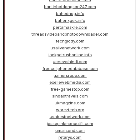
bantinbatdongsan247.com
bahednog.info
bahenxgek.info
pertamaskre.com
threadsvideoandphotodownloader.com
techgiddy.com
usalivenetwork.com
jackpotrushonline.info
ucnewshindi.com
freecellphonedatabase.com
gamersrope.com
exellewebmedia.com
free-gamestop.com
sinbadtravels.com
ukmagzine.com
wareztech.org
usabestnetwork.com
jessepinkmanoutfit.com
umailsend.com
retarys.com