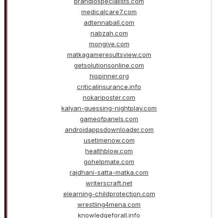
brandiospecialists.com
medicalcare7.com
adtennaball.com
nabzah.com
mongive.com
matkagameresultsview.com
getsolutionsonline.com
hispinner.org
criticalinsurance.info
nokariposter.com
kalyan-guessing-nightplay.com
gameofpanels.com
androidappsdownloader.com
usetimenow.com
healthblow.com
gohelpmate.com
rajdhani-satta-matka.com
writerscraft.net
elearning-childprotection.com
wrestling4mena.com
knowledgeforall.info