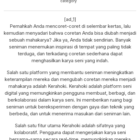
category
[ad_1]
Pernahkah Anda mencoret-coret di selembar kertas, lalu
kemudian menyadari bahwa coretan Anda bisa diubah menjadi
sebuah mahakarya? Jika ya, Anda tidak sendirian. Banyak
seniman menemukan inspirasi di tempat yang paling tidak
terduga, dan terkadang coretan sederhana dapat
menghasilkan karya seni yang indah.
Salah satu platform yang membantu seniman meningkatkan
keterampilan mereka dan mengubah coretan mereka menjadi
mahakarya adalah Kerahoki. Kerahoki adalah platform seni
digital yang memungkinkan pengguna membuat, berbagi, dan
berkolaborasi dalam karya seni. Ini memberikan ruang bagi
seniman untuk bereksperimen dengan gaya dan teknik yang
berbeda, dan untuk menerima masukan dari seniman lain.
Salah satu fitur utama Kerahoki adalah sifatnya yang
kolaboratif. Pengguna dapat mengerjakan karya seni
bersama-sama secara real-time, memungkinkan mereka