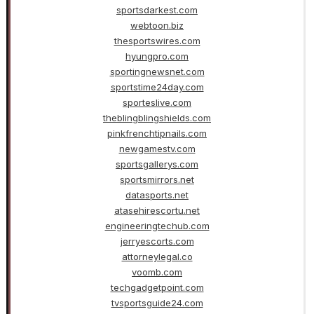
sportsdarkest.com
webtoon.biz
thesportswires.com
hyungpro.com
sportingnewsnet.com
sportstime24day.com
sporteslive.com
theblingblingshields.com
pinkfrenchtipnails.com
newgamestv.com
sportsgallerys.com
sportsmirrors.net
datasports.net
atasehirescortu.net
engineeringtechub.com
jerryescorts.com
attorneylegal.co
voomb.com
techgadgetpoint.com
tvsportsguide24.com