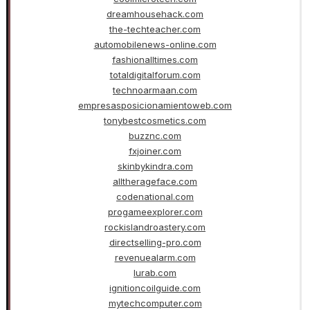
dreamhousehack.com
the-techteacher.com
automobilenews-online.com
fashionalltimes.com
totaldigitalforum.com
technoarmaan.com
empresasposicionamientoweb.com
tonybestcosmetics.com
buzznc.com
fxjoiner.com
skinbykindra.com
alltherageface.com
codenational.com
progameexplorer.com
rockislandroastery.com
directselling-pro.com
revenuealarm.com
lurab.com
ignitioncoilguide.com
mytechcomputer.com