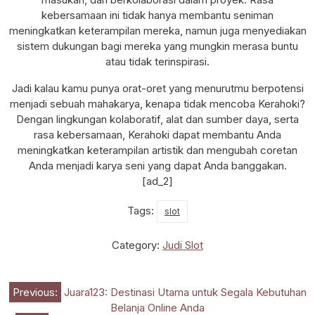
kebersamaan ini tidak hanya membantu seniman
meningkatkan keterampilan mereka, namun juga menyediakan
sistem dukungan bagi mereka yang mungkin merasa buntu
atau tidak terinspirasi.
Jadi kalau kamu punya orat-oret yang menurutmu berpotensi
menjadi sebuah mahakarya, kenapa tidak mencoba Kerahoki?
Dengan lingkungan kolaboratif, alat dan sumber daya, serta
rasa kebersamaan, Kerahoki dapat membantu Anda
meningkatkan keterampilan artistik dan mengubah coretan
Anda menjadi karya seni yang dapat Anda banggakan.
[ad_2]
Tags:
slot
Category:
Judi Slot
Post
Previous:
Juara123: Destinasi Utama untuk Segala Kebutuhan
Belanja Online Anda