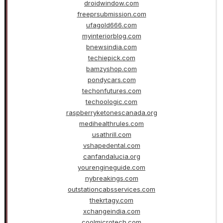
droidwindow.com
freeprsubmission.com
ufagold666.com
myinteriorblog.com
bnewsindia.com
techiepick.com
bamzyshop.com
pondycars.com
techonfutures.com
techoologic.com
raspberryketonescanada.org
medihealthrules.com
usathrill.com
vshapedental.com
canfandalucia.org
yourengineguide.com
nybreakings.com
outstationcabsservices.com
thekrtagy.com
xchangeindia.com
coolmicrotech.com