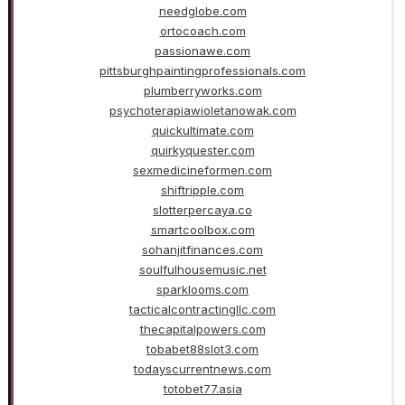
needglobe.com
ortocoach.com
passionawe.com
pittsburghpaintingprofessionals.com
plumberryworks.com
psychoterapiawioletanowak.com
quickultimate.com
quirkyquester.com
sexmedicineformen.com
shiftripple.com
slotterpercaya.co
smartcoolbox.com
sohanjitfinances.com
soulfulhousemusic.net
sparklooms.com
tacticalcontractingllc.com
thecapitalpowers.com
tobabet88slot3.com
todayscurrentnews.com
totobet77.asia