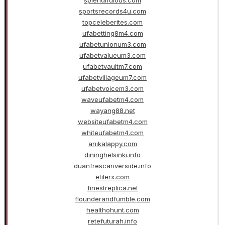
sportsrecords4u.com
topceleberites.com
ufabetting8m4.com
ufabetunionum3.com
ufabetvalueum3.com
ufabetvaultm7.com
ufabetvillageum7.com
ufabetvoicem3.com
waveufabetm4.com
wayang88.net
websiteufabetm4.com
whiteufabetm4.com
anikalappy.com
dininghelsinki.info
duanfrescariverside.info
etilerx.com
finestreplica.net
flounderandfumble.com
healthohunt.com
retefuturah.info