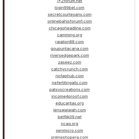
1x2forum.net
login99bet.com
secretcourtesans.com
onlinebahisforum1.com
chicagoheadline.com
camming.org
rajalion88.com
goupuntacana.com
riversedgepark.com
zaseez.com
catchycrunch.com
nofaphub.com
nefertitingalls.com
patsyscreations.com
income4proof.com
educaritas.org
lensajelajah.com
betflik09.net
ncaq.org
xenmicro.com
onlineshopera.com