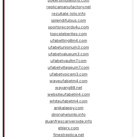
replicamanufactory.net
rezultate-loto.info
splendifulous.com
sportsrecords4u.com
topceleberites.com
ufabetting8m4.com
ufabetunionum3.com
ufabetvalueum3.com
ufabetvaultm7.com
ufabetvillageum7.com
ufabetvoicem3.com
waveufabetm4.com
wayang88.net
websiteufabetm4.com
whiteufabetm4.com
anikalappy.com
dininghelsinki.info
duanfrescariverside.info
etilerx.com
finestreplica.net