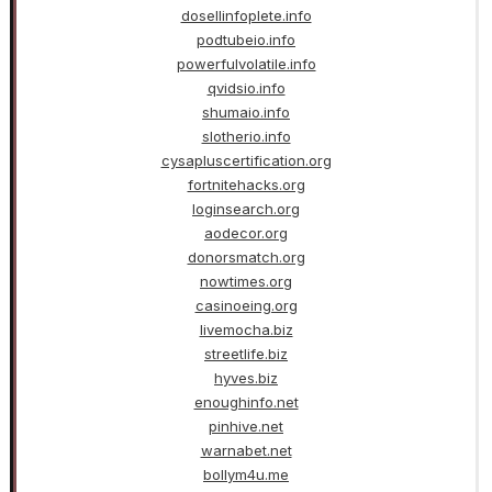
dosellinfoplete.info
podtubeio.info
powerfulvolatile.info
qvidsio.info
shumaio.info
slotherio.info
cysapluscertification.org
fortnitehacks.org
loginsearch.org
aodecor.org
donorsmatch.org
nowtimes.org
casinoeing.org
livemocha.biz
streetlife.biz
hyves.biz
enoughinfo.net
pinhive.net
warnabet.net
bollym4u.me