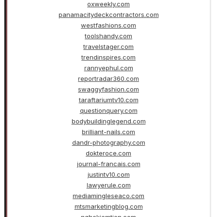
oxweekly.com
panamacitydeckcontractors.com
westfashions.com
toolshandy.com
travelstager.com
trendinspires.com
rannyephul.com
reportradar360.com
swaggyfashion.com
taraftariumtv10.com
questionquery.com
bodybuildinglegend.com
brilliant-nails.com
dandr-photography.com
dokteroce.com
journal-francais.com
justintv10.com
lawyerule.com
mediamingleseaco.com
mtsmarketingblog.com
nghekiemtien.com