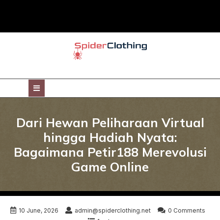
Skip
to
content
Open
Button
Dari Hewan Peliharaan Virtual
hingga Hadiah Nyata:
Bagaimana Petir188 Merevolusi
Game Online
10 June, 2026
admin@spiderclothing.net
0 Comments