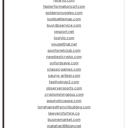
fasterformationcpf.com
goldensnuggles.com
lookbattlemap.com
buyrdpservice.com
yesport.net
tostylo.com
yougetthat.net
sportsnetclub.com
newbestcrypto.com
oxfordsave.com
iclassicgames.com
saung-artikel.com
fasthokivip2.com
observersports.com
cryptominingplus.com
aquinoticiaspe.com
longhairedfrenchbulldog.com
lawyersforhire.co
businemarket.com
matahari88play.net