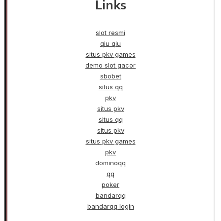
Links
slot resmi
qiu qiu
situs pkv games
demo slot gacor
sbobet
situs qq
pkv
situs pkv
situs qq
situs pkv
situs pkv games
pkv
dominoqq
qq
poker
bandarqq
bandarqq login