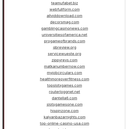
teamufabet.biz
webfullform.com
allviddownload.com
decorsmag.com
gamblingcasinonews.com
universitiesofamerica.net
progameofbrands.com
qbreview.org
servicewueste.org
zippyrevs.com
matkanumbernow.com
myjobcirculars.com
healthmoreoverfitness.com
topslotxgames.com
routerloggnet.net
dantella6.com
slotsgamesone.com
hispinzone.com
kalyanbazarnights.com
top-online-casino-usa.com