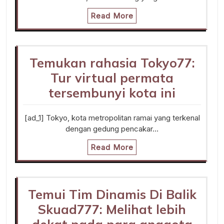
Read More
Temukan rahasia Tokyo77:
Tur virtual permata
tersembunyi kota ini
[ad_1] Tokyo, kota metropolitan ramai yang terkenal
dengan gedung pencakar…
Read More
Temui Tim Dinamis Di Balik
Skuad777: Melihat lebih