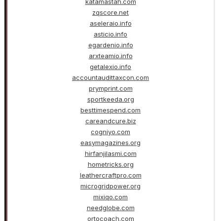
katamastah.com
zqscore.net
aseleraio.info
asticio.info
egardenio.info
arxteamio.info
getalexio.info
accountaudittaxcon.com
prymprint.com
sportkeeda.org
besttimespend.com
careandcure.biz
cogniyo.com
easymagazines.org
hirfanjilasmi.com
hometricks.org
leathercraftpro.com
microgridpower.org
mixiqo.com
needglobe.com
ortocoach.com