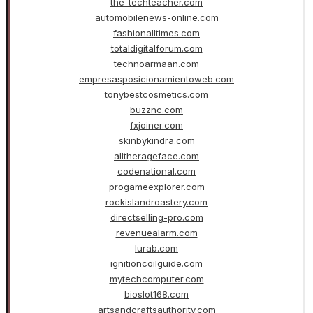
the-techteacher.com
automobilenews-online.com
fashionalltimes.com
totaldigitalforum.com
technoarmaan.com
empresasposicionamientoweb.com
tonybestcosmetics.com
buzznc.com
fxjoiner.com
skinbykindra.com
alltherageface.com
codenational.com
progameexplorer.com
rockislandroastery.com
directselling-pro.com
revenuealarm.com
lurab.com
ignitioncoilguide.com
mytechcomputer.com
bioslot168.com
artsandcraftsauthority.com