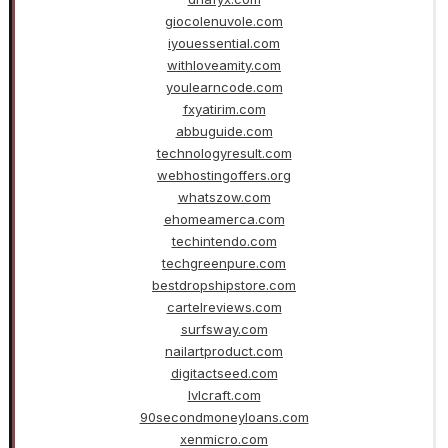
giocolenuvole.com
iyouessential.com
withloveamity.com
youlearncode.com
fxyatirim.com
abbuguide.com
technologyresult.com
webhostingoffers.org
whatszow.com
ehomeamerca.com
techintendo.com
techgreenpure.com
bestdropshipstore.com
cartelreviews.com
surfsway.com
nailartproduct.com
digitactseed.com
lvlcraft.com
90secondmoneyloans.com
xenmicro.com