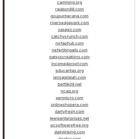
camming.org
rajalion88.com
goupuntacana.com
riversedgepark.com
zaseez.com
catchycrunch.com
nofaphub.com
nefertitingalls.com
patsyscreations.com
income4proof.com
educaritas.org
lensajelajah.com
betflik09.net
ncaq.org
xenmicro.com
onlineshopera.com
dartyfresh.com
lewisenterprises.net
pcsoftwarefree.org
dailylinking.com
dnafyx.com