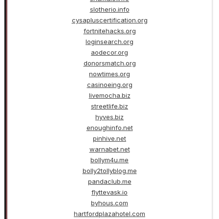
slotherio.info
cysapluscertification.org
fortnitehacks.org
loginsearch.org
aodecor.org
donorsmatch.org
nowtimes.org
casinoeing.org
livemocha.biz
streetlife.biz
hyves.biz
enoughinfo.net
pinhive.net
warnabet.net
bollym4u.me
bolly2tollyblog.me
pandaclub.me
flyttevask.io
byhous.com
hartfordplazahotel.com