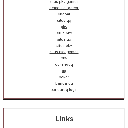
situs pkv games
demo slot gacor
sbobet
situs qq
pkv
situs pkv
situs qq
situs pkv
situs pkv games
pkv
dominoqq
qq
poker
bandarqq
bandarqq login
Links