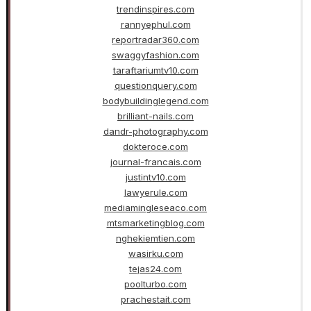
trendinspires.com
rannyephul.com
reportradar360.com
swaggyfashion.com
taraftariumtv10.com
questionquery.com
bodybuildinglegend.com
brilliant-nails.com
dandr-photography.com
dokteroce.com
journal-francais.com
justintv10.com
lawyerule.com
mediamingleseaco.com
mtsmarketingblog.com
nghekiemtien.com
wasirku.com
tejas24.com
poolturbo.com
prachestait.com