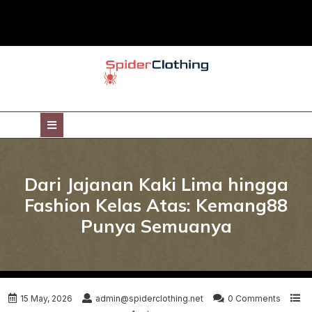
Skip
to
content
Open
Button
Dari Jajanan Kaki Lima hingga
Fashion Kelas Atas: Kemang88
Punya Semuanya
15 May, 2026
admin@spiderclothing.net
0 Comments