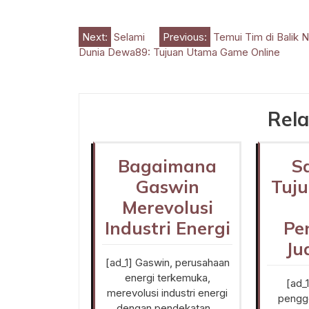
Post
Next:
Selami
Previous:
Temui Tim di Balik
Dunia Dewa89: Tujuan Utama Game Online
navigation
Rela
Bagaimana
S
Gaswin
Tuj
Merevolusi
Industri Energi
Pe
Ju
[ad_1] Gaswin, perusahaan
energi terkemuka,
[ad_
merevolusi industri energi
pengge
dengan pendekatan…