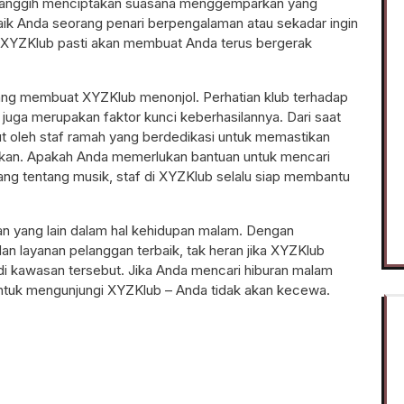
 canggih menciptakan suasana menggemparkan yang
k Anda seorang penari berpengalaman atau sekadar ingin
i XYZKlub pasti akan membuat Anda terus bergerak
ang membuat XYZKlub menonjol. Perhatian klub terhadap
juga merupakan faktor kunci keberhasilannya. Dari saat
ut oleh staf ramah yang berdedikasi untuk memastikan
kan. Apakah Anda memerlukan bantuan untuk mencari
ng tentang musik, staf di XYZKlub selalu siap membantu
n yang lain dalam hal kehidupan malam. Dengan
an layanan pelanggan terbaik, tak heran jika XYZKlub
 di kawasan tersebut. Jika Anda mencari hiburan malam
untuk mengunjungi XYZKlub – Anda tidak akan kecewa.