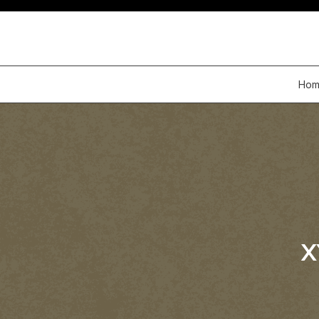
Skip
to
content
Ho
X