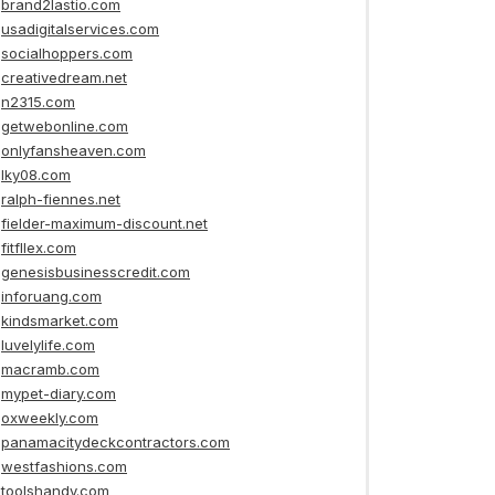
brand2lastio.com
usadigitalservices.com
socialhoppers.com
creativedream.net
n2315.com
getwebonline.com
onlyfansheaven.com
lky08.com
ralph-fiennes.net
fielder-maximum-discount.net
fitfllex.com
genesisbusinesscredit.com
inforuang.com
kindsmarket.com
luvelylife.com
macramb.com
mypet-diary.com
oxweekly.com
panamacitydeckcontractors.com
westfashions.com
toolshandy.com