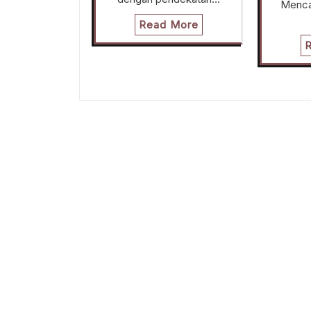
Menca
Read More