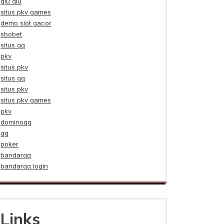
qiu qiu
situs pkv games
demo slot gacor
sbobet
situs qq
pkv
situs pkv
situs qq
situs pkv
situs pkv games
pkv
dominoqq
qq
poker
bandarqq
bandarqq login
Links