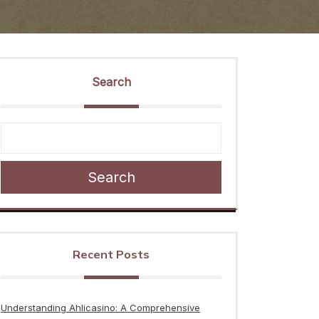
Search
Search
Recent Posts
Understanding Ahlicasino: A Comprehensive