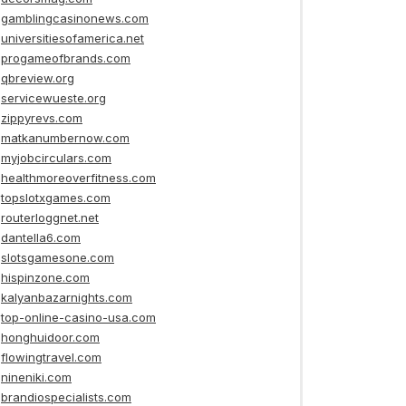
gamblingcasinonews.com
universitiesofamerica.net
progameofbrands.com
qbreview.org
servicewueste.org
zippyrevs.com
matkanumbernow.com
myjobcirculars.com
healthmoreoverfitness.com
topslotxgames.com
routerloggnet.net
dantella6.com
slotsgamesone.com
hispinzone.com
kalyanbazarnights.com
top-online-casino-usa.com
honghuidoor.com
flowingtravel.com
nineniki.com
brandiospecialists.com