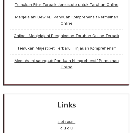
Temukan Fitur Terbaik Jeniustoto untuk Taruhan Online
Menjelajahi Dewi4D: Panduan Komprehensif Permainan
Online
Gajibet: Menjelajahi Pengalaman Taruhan Online Terbaik
Temukan Majestibet Terbaru: Tinjauan Komprehensif
Memahami saung4d: Panduan Komprehensif Permainan
Online
Links
slot resmi
qiu qiu