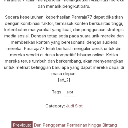
dan menarik pengikut baru.
Secara keseluruhan, keberhasilan Pararaja77 dapat dikaitkan
dengan kombinasi faktor, termasuk konten berkualitas tinggi,
keterlibatan masyarakat yang kuat, dan penggunaan strategis
media sosial. Dengan tetap setia pada suara unik mereka dan
memberikan konten yang beresonansi dengan audiens
mereka, Pararaja77 telah berhasil mengukir ceruk untuk diri
mereka sendiri di dunia kompetitif hiburan online. Ketika
mereka terus tumbuh dan berkembang, akan menyenangkan
untuk melihat ketinggian baru apa yang dapat mereka capai di
masa depan.
[ad_2]
Tags:
slot
Category:
Judi Slot
Post
Previous:
Dari Penggemar Permainan hingga Bintang