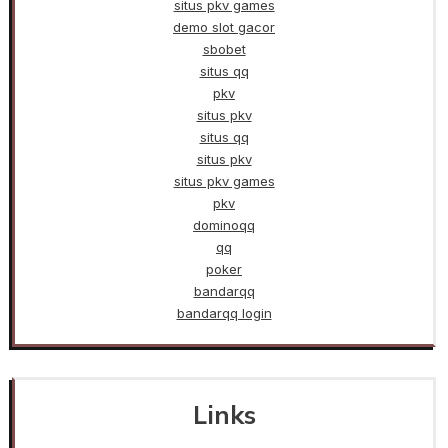
situs pkv games
demo slot gacor
sbobet
situs qq
pkv
situs pkv
situs qq
situs pkv
situs pkv games
pkv
dominoqq
qq
poker
bandarqq
bandarqq login
Links