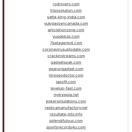
rodrovers.com
tripssolution.com
satta-king-india.com
yukigassencanada.com
articlehorizone.com
yuqqbbzp.com
7betagents6.com
coronavirusuptodate.com
crackinstreams.com
gadgetspak.com
gearsngadget.com
hireseodoctor.com
lapsfit.com
levelup-fast.com
mytreepla.net
pokersimulations.com
replicamanufactory.net
rezultate-loto.info
splendifulous.com
sportsrecords4u.com