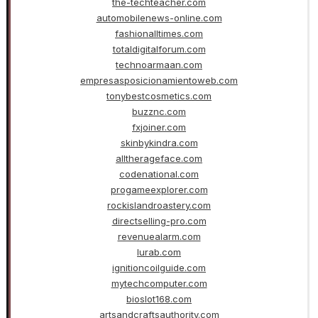
the-techteacher.com
automobilenews-online.com
fashionalltimes.com
totaldigitalforum.com
technoarmaan.com
empresasposicionamientoweb.com
tonybestcosmetics.com
buzznc.com
fxjoiner.com
skinbykindra.com
alltherageface.com
codenational.com
progameexplorer.com
rockislandroastery.com
directselling-pro.com
revenuealarm.com
lurab.com
ignitioncoilguide.com
mytechcomputer.com
bioslot168.com
artsandcraftsauthority.com