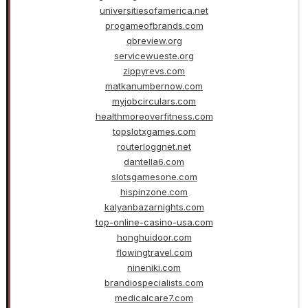
universitiesofamerica.net
progameofbrands.com
qbreview.org
servicewueste.org
zippyrevs.com
matkanumbernow.com
myjobcirculars.com
healthmoreoverfitness.com
topslotxgames.com
routerloggnet.net
dantella6.com
slotsgamesone.com
hispinzone.com
kalyanbazarnights.com
top-online-casino-usa.com
honghuidoor.com
flowingtravel.com
nineniki.com
brandiospecialists.com
medicalcare7.com