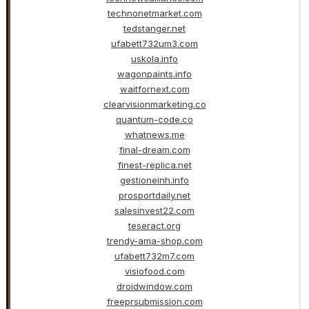
technonetmarket.com
tedstanger.net
ufabett732um3.com
uskola.info
wagonpaints.info
waitfornext.com
clearvisionmarketing.co
quantum-code.co
whatnews.me
final-dream.com
finest-replica.net
gestioneinh.info
prosportdaily.net
salesinvest22.com
teseract.org
trendy-ama-shop.com
ufabett732m7.com
visiofood.com
droidwindow.com
freeprsubmission.com