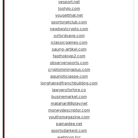
yesport.net
tostylo.com
yougetthat.net
sportsnetclub.com
newbestcrypto.com
oxfordsave.com
iclassicgames.com
saung-artikel.com
fasthokivip2.com
observersports.com
cryptominingplus.com
aquinoticiaspe.com
longhairedfrenchbulldog.com
lawyersforhire.co
businemarket.com
matahari88play.net
moneydescriptor.com
youthsmagazine.com
painaidee.net
sportsdarkest.com
webtoon.biz