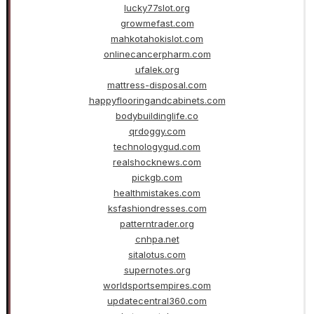
lucky77slot.org
growmefast.com
mahkotahokislot.com
onlinecancerpharm.com
ufalek.org
mattress-disposal.com
happyflooringandcabinets.com
bodybuildinglife.co
qrdoggy.com
technologygud.com
realshocknews.com
pickgb.com
healthmistakes.com
ksfashiondresses.com
patterntrader.org
cnhpa.net
sitalotus.com
supernotes.org
worldsportsempires.com
updatecentral360.com