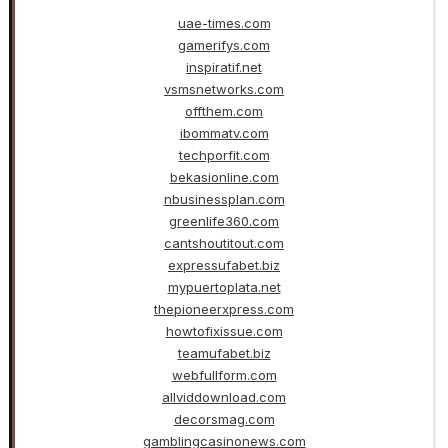
uae-times.com
gamerifys.com
inspiratif.net
vsmsnetworks.com
offthem.com
ibommatv.com
techporfit.com
bekasionline.com
nbusinessplan.com
greenlife360.com
cantshoutitout.com
expressufabet.biz
mypuertoplata.net
thepioneerxpress.com
howtofixissue.com
teamufabet.biz
webfullform.com
allviddownload.com
decorsmag.com
gamblingcasinonews.com