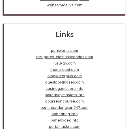
webservicelive.com
Links
punjwanis.com
the-parcs-clematiscondos.com
jusu-gb.com
thecarepet.com
blogwriterplus.com
guestpostingseo.com
casinogambitpro.info
pokerplaymasters.info
courseoncourse.com
bantinbatdongsan247.com
bahednog.info
bahenxgek.info
pertamaskre.com