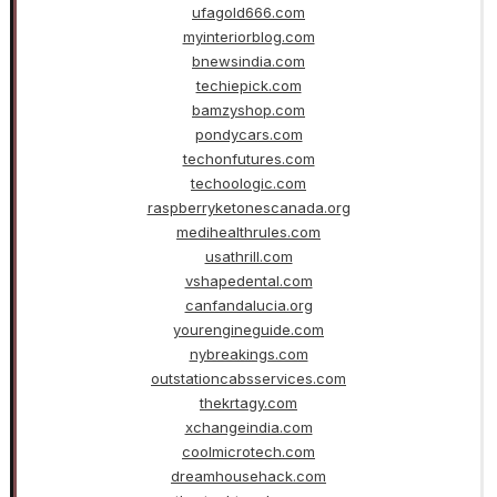
ufagold666.com
myinteriorblog.com
bnewsindia.com
techiepick.com
bamzyshop.com
pondycars.com
techonfutures.com
techoologic.com
raspberryketonescanada.org
medihealthrules.com
usathrill.com
vshapedental.com
canfandalucia.org
yourengineguide.com
nybreakings.com
outstationcabsservices.com
thekrtagy.com
xchangeindia.com
coolmicrotech.com
dreamhousehack.com