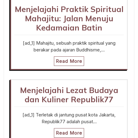
Menjelajahi Praktik Spiritual
Mahajitu: Jalan Menuju
Kedamaian Batin
[ad_1] Mahajitu, sebuah praktik spiritual yang
berakar pada ajaran Buddhisme,…
Read More
Menjelajahi Lezat Budaya
dan Kuliner Republik77
[ad_1] Terletak di jantung pusat kota Jakarta,
Republik77 adalah pusat…
Read More