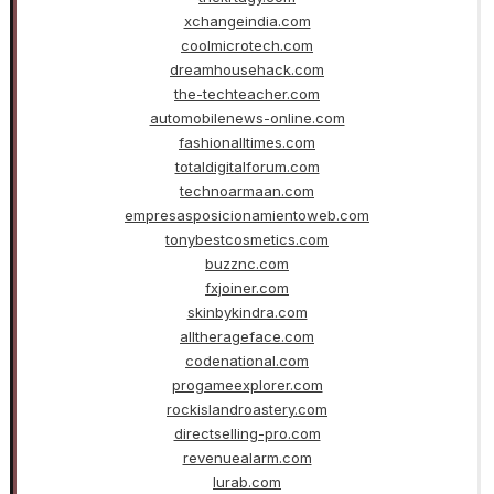
xchangeindia.com
coolmicrotech.com
dreamhousehack.com
the-techteacher.com
automobilenews-online.com
fashionalltimes.com
totaldigitalforum.com
technoarmaan.com
empresasposicionamientoweb.com
tonybestcosmetics.com
buzznc.com
fxjoiner.com
skinbykindra.com
alltherageface.com
codenational.com
progameexplorer.com
rockislandroastery.com
directselling-pro.com
revenuealarm.com
lurab.com