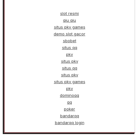
slot resmi
qiu qiu
situs pkv games
demo slot gacor
sbobet
situs qq
pkv
situs pkv
situs qq
situs pkv
situs pkv games
pkv
dominoqq
qq
poker
bandarqq
bandarqq login