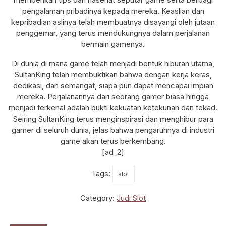
pengalaman pribadinya kepada mereka. Keaslian dan
kepribadian aslinya telah membuatnya disayangi oleh jutaan
penggemar, yang terus mendukungnya dalam perjalanan
bermain gamenya.
Di dunia di mana game telah menjadi bentuk hiburan utama,
SultanKing telah membuktikan bahwa dengan kerja keras,
dedikasi, dan semangat, siapa pun dapat mencapai impian
mereka. Perjalanannya dari seorang gamer biasa hingga
menjadi terkenal adalah bukti kekuatan ketekunan dan tekad.
Seiring SultanKing terus menginspirasi dan menghibur para
gamer di seluruh dunia, jelas bahwa pengaruhnya di industri
game akan terus berkembang.
[ad_2]
Tags:
slot
Category:
Judi Slot