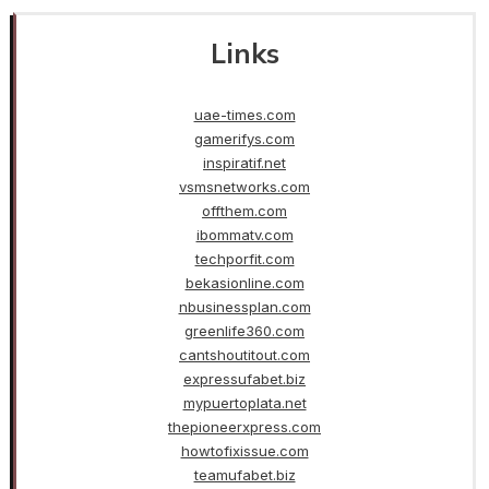
Links
uae-times.com
gamerifys.com
inspiratif.net
vsmsnetworks.com
offthem.com
ibommatv.com
techporfit.com
bekasionline.com
nbusinessplan.com
greenlife360.com
cantshoutitout.com
expressufabet.biz
mypuertoplata.net
thepioneerxpress.com
howtofixissue.com
teamufabet.biz