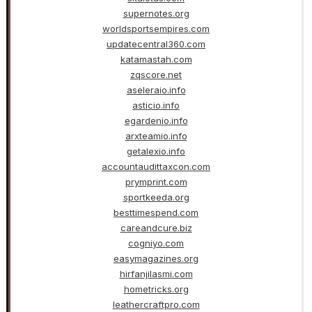
supernotes.org
worldsportsempires.com
updatecentral360.com
katamastah.com
zqscore.net
aseleraio.info
asticio.info
egardenio.info
arxteamio.info
getalexio.info
accountaudittaxcon.com
prymprint.com
sportkeeda.org
besttimespend.com
careandcure.biz
cogniyo.com
easymagazines.org
hirfanjilasmi.com
hometricks.org
leathercraftpro.com