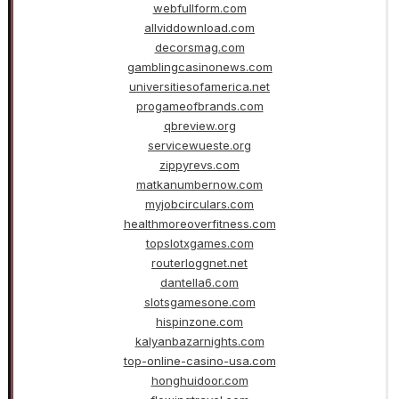
webfullform.com
allviddownload.com
decorsmag.com
gamblingcasinonews.com
universitiesofamerica.net
progameofbrands.com
qbreview.org
servicewueste.org
zippyrevs.com
matkanumbernow.com
myjobcirculars.com
healthmoreoverfitness.com
topslotxgames.com
routerloggnet.net
dantella6.com
slotsgamesone.com
hispinzone.com
kalyanbazarnights.com
top-online-casino-usa.com
honghuidoor.com