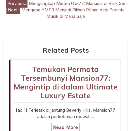
Post
Previous:
Mengungkap Misteri Owl77: Manusia di Balik Seni
Next:
Mengapa YMP3 Menjadi Pilihan Pilihan bagi Pecinta
navigation
Musik di Mana Saja
Related Posts
Temukan Permata
Tersembunyi Mansion77:
Mengintip di dalam Ultimate
Luxury Estate
[ad_1] Terletak di jantung Beverly Hills, Mansion77
adalah perkebunan mewah…
Read More