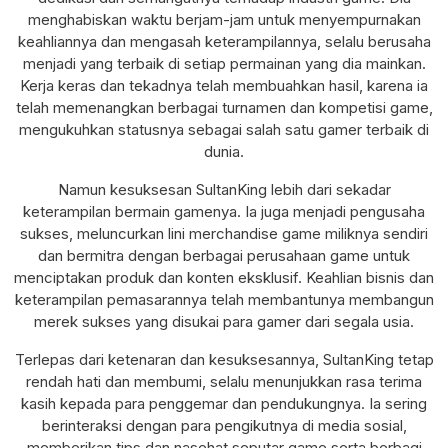
menghabiskan waktu berjam-jam untuk menyempurnakan
keahliannya dan mengasah keterampilannya, selalu berusaha
menjadi yang terbaik di setiap permainan yang dia mainkan.
Kerja keras dan tekadnya telah membuahkan hasil, karena ia
telah memenangkan berbagai turnamen dan kompetisi game,
mengukuhkan statusnya sebagai salah satu gamer terbaik di
dunia.
Namun kesuksesan SultanKing lebih dari sekadar
keterampilan bermain gamenya. Ia juga menjadi pengusaha
sukses, meluncurkan lini merchandise game miliknya sendiri
dan bermitra dengan berbagai perusahaan game untuk
menciptakan produk dan konten eksklusif. Keahlian bisnis dan
keterampilan pemasarannya telah membantunya membangun
merek sukses yang disukai para gamer dari segala usia.
Terlepas dari ketenaran dan kesuksesannya, SultanKing tetap
rendah hati dan membumi, selalu menunjukkan rasa terima
kasih kepada para penggemar dan pendukungnya. Ia sering
berinteraksi dengan para pengikutnya di media sosial,
memberikan tips dan nasehat seputar game serta berbagi