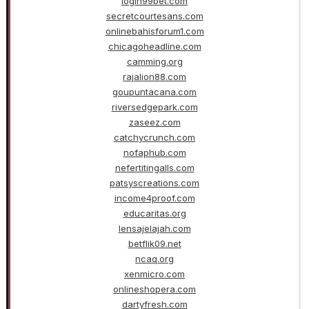
login99bet.com
secretcourtesans.com
onlinebahisforum1.com
chicagoheadline.com
camming.org
rajalion88.com
goupuntacana.com
riversedgepark.com
zaseez.com
catchycrunch.com
nofaphub.com
nefertitingalls.com
patsyscreations.com
income4proof.com
educaritas.org
lensajelajah.com
betflik09.net
ncaq.org
xenmicro.com
onlineshopera.com
dartyfresh.com