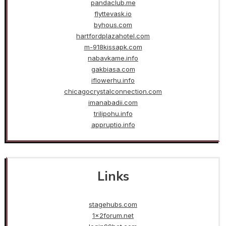
pandaclub.me
flyttevask.io
byhous.com
hartfordplazahotel.com
m-918kissapk.com
nabavkame.info
gakbiasa.com
iflowerhu.info
chicagocrystalconnection.com
imanabadii.com
trilipohu.info
appruptio.info
Links
stagehubs.com
1x2forum.net