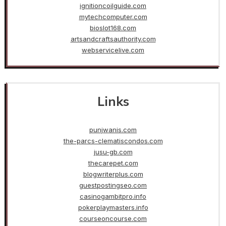
ignitioncoilguide.com
mytechcomputer.com
bioslot168.com
artsandcraftsauthority.com
webservicelive.com
Links
punjwanis.com
the-parcs-clematiscondos.com
jusu-gb.com
thecarepet.com
blogwriterplus.com
guestpostingseo.com
casinogambitpro.info
pokerplaymasters.info
courseoncourse.com