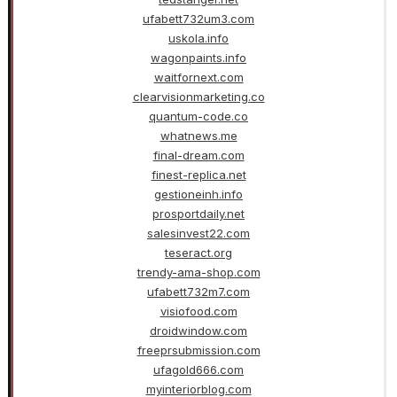
ufabett732um3.com
uskola.info
wagonpaints.info
waitfornext.com
clearvisionmarketing.co
quantum-code.co
whatnews.me
final-dream.com
finest-replica.net
gestioneinh.info
prosportdaily.net
salesinvest22.com
teseract.org
trendy-ama-shop.com
ufabett732m7.com
visiofood.com
droidwindow.com
freeprsubmission.com
ufagold666.com
myinteriorblog.com