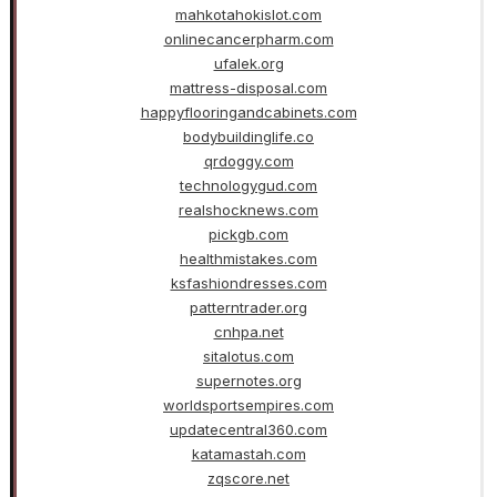
mahkotahokislot.com
onlinecancerpharm.com
ufalek.org
mattress-disposal.com
happyflooringandcabinets.com
bodybuildinglife.co
qrdoggy.com
technologygud.com
realshocknews.com
pickgb.com
healthmistakes.com
ksfashiondresses.com
patterntrader.org
cnhpa.net
sitalotus.com
supernotes.org
worldsportsempires.com
updatecentral360.com
katamastah.com
zqscore.net