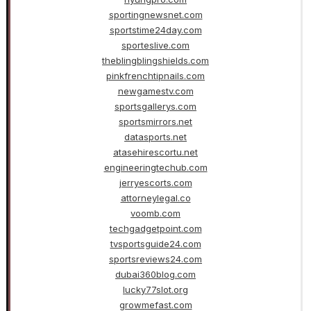
sportingnewsnet.com
sportstime24day.com
sporteslive.com
theblingblingshields.com
pinkfrenchtipnails.com
newgamestv.com
sportsgallerys.com
sportsmirrors.net
datasports.net
atasehirescortu.net
engineeringtechub.com
jerryescorts.com
attorneylegal.co
voomb.com
techgadgetpoint.com
tvsportsguide24.com
sportsreviews24.com
dubai360blog.com
lucky77slot.org
growmefast.com