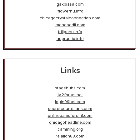
gakbiasa.com
iflowerhu.info
chicagocrystalconnection.com
imanabadii.com
trilipohu.info
appruptio.info
Links
stagehubs.com
1x2forum.net
login99bet.com
secretcourtesans.com
onlinebahisforum1.com
chicagoheadline.com
camming.org
rajalion88.com