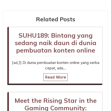
Related Posts
SUHU189: Bintang yang
sedang naik daun di dunia
pembuatan konten online
[ad_1] Di dunia pembuatan konten online yang serba
cepat, ada…
Read More
Meet the Rising Star in the
Gaming Community: