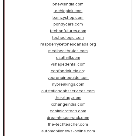
bnewsindia.com
techiepick.com
bamzyshop.com
pondycars.com
techonfutures.com
techoologic.com
raspberryketonescanada.org
medihealthrules.com
usathrill.com
vshapedental.com
canfandalucia.org
yourengineguide.com
nybreakings.com
outstationcabsservices.com
thekrtagy.com
xchangeindia.com
coolmicrotech.com
dreamhousehack.com
the-techteacher.com
automobilenews-online.com