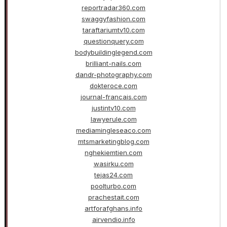
reportradar360.com
swaggyfashion.com
taraftariumtv10.com
questionquery.com
bodybuildinglegend.com
brilliant-nails.com
dandr-photography.com
dokteroce.com
journal-francais.com
justintv10.com
lawyerule.com
mediamingleseaco.com
mtsmarketingblog.com
nghekiemtien.com
wasirku.com
tejas24.com
poolturbo.com
prachestait.com
artforafghans.info
airvendio.info