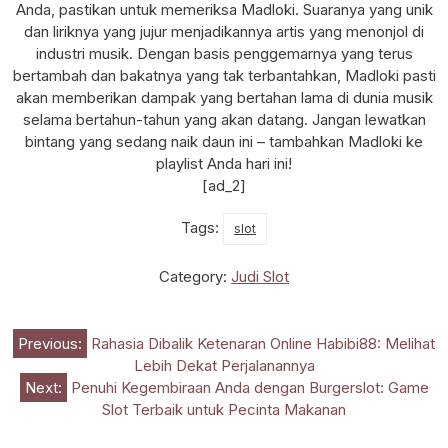
Anda, pastikan untuk memeriksa Madloki. Suaranya yang unik
dan liriknya yang jujur ​​menjadikannya artis yang menonjol di
industri musik. Dengan basis penggemarnya yang terus
bertambah dan bakatnya yang tak terbantahkan, Madloki pasti
akan memberikan dampak yang bertahan lama di dunia musik
selama bertahun-tahun yang akan datang. Jangan lewatkan
bintang yang sedang naik daun ini – tambahkan Madloki ke
playlist Anda hari ini!
[ad_2]
Tags:
slot
Category:
Judi Slot
Post
Previous:
Rahasia Dibalik Ketenaran Online Habibi88: Melihat
Lebih Dekat Perjalanannya
navigation
Next:
Penuhi Kegembiraan Anda dengan Burgerslot: Game
Slot Terbaik untuk Pecinta Makanan