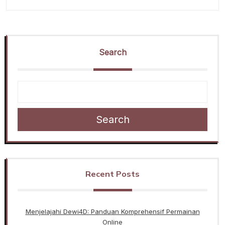
Search
Search
Recent Posts
Menjelajahi Dewi4D: Panduan Komprehensif Permainan
Online