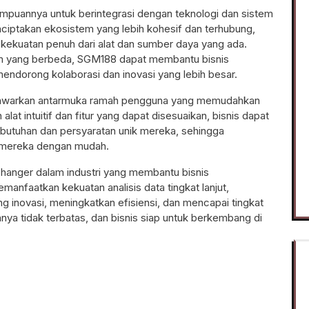
mpuannya untuk berintegrasi dengan teknologi dan sistem
nciptakan ekosistem yang lebih kohesif dan terhubung,
kuatan penuh dari alat dan sumber daya yang ada.
m yang berbeda, SGM188 dapat membantu bisnis
dorong kolaborasi dan inovasi yang lebih besar.
nawarkan antarmuka ramah pengguna yang memudahkan
at intuitif dan fitur yang dapat disesuaikan, bisnis dapat
tuhan dan persyaratan unik mereka, sehingga
 mereka dengan mudah.
anger dalam industri yang membantu bisnis
nfaatkan kekuatan analisis data tingkat lanjut,
ng inovasi, meningkatkan efisiensi, dan mencapai tingkat
a tidak terbatas, dan bisnis siap untuk berkembang di