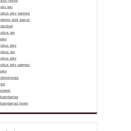
slot resmi
qiu qiu
situs pkv games
demo slot gacor
sbobet
situs qq
pkv
situs pkv
situs qq
situs pkv
situs pkv games
pkv
dominoqq
qq
poker
bandarqq
bandarqq login