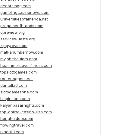
decorsmag.com
gamblingcasinonews.com
universitiesofamerica.net
progameofbrands.com
qbreview.org
servicewueste.org
zippyrevs.com
matkanumbernow.com
myjobcirculars.com
healthmoreoverfitness.com
topslotxgames.com
routerloggnet.net
dantella6.com
slotsgamesone.com
hispinzone.com
kalyanbazarnights.com
top-online-casino-usa.com
honghuidoor.com
flowingtravel.com
nineniki.com