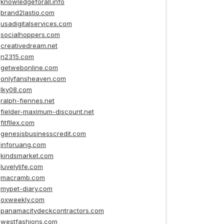
knowledgeforall.info
brand2lastio.com
usadigitalservices.com
socialhoppers.com
creativedream.net
n2315.com
getwebonline.com
onlyfansheaven.com
lky08.com
ralph-fiennes.net
fielder-maximum-discount.net
fitfllex.com
genesisbusinesscredit.com
inforuang.com
kindsmarket.com
luvelylife.com
macramb.com
mypet-diary.com
oxweekly.com
panamacitydeckcontractors.com
westfashions.com