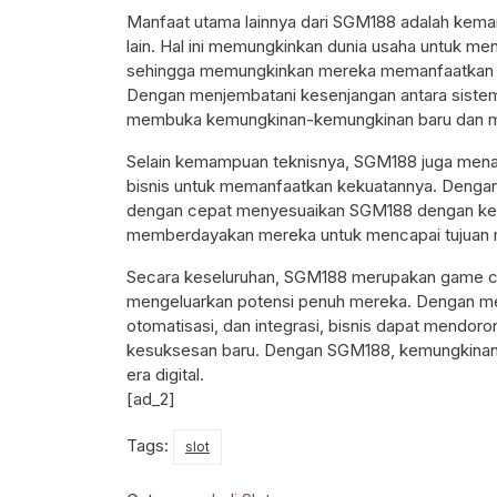
Manfaat utama lainnya dari SGM188 adalah kema
lain. Hal ini memungkinkan dunia usaha untuk me
sehingga memungkinkan mereka memanfaatkan ke
Dengan menjembatani kesenjangan antara siste
membuka kemungkinan-kemungkinan baru dan men
Selain kemampuan teknisnya, SGM188 juga me
bisnis untuk memanfaatkan kekuatannya. Dengan al
dengan cepat menyesuaikan SGM188 dengan kebu
memberdayakan mereka untuk mencapai tujuan
Secara keseluruhan, SGM188 merupakan game ch
mengeluarkan potensi penuh mereka. Dengan mema
otomatisasi, dan integrasi, bisnis dapat mendoro
kesuksesan baru. Dengan SGM188, kemungkinanny
era digital.
[ad_2]
Tags:
slot