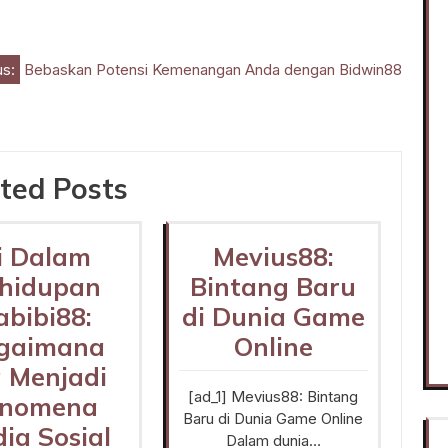
us:
Bebaskan Potensi Kemenangan Anda dengan Bidwin88
ted Posts
i Dalam
Mevius88:
hidupan
Bintang Baru
abibi88:
di Dunia Game
gaimana
Online
a Menjadi
[ad_1] Mevius88: Bintang
enomena
Baru di Dunia Game Online
ia Sosial
Dalam dunia…