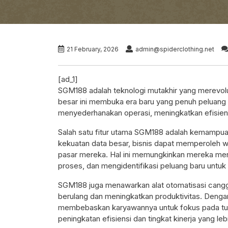
21 February, 2026
admin@spiderclothing.net
[ad_1]
SGM188 adalah teknologi mutakhir yang merevol
besar ini membuka era baru yang penuh peluan
menyederhanakan operasi, meningkatkan efisien
Salah satu fitur utama SGM188 adalah kemampua
kekuatan data besar, bisnis dapat memperoleh 
pasar mereka. Hal ini memungkinkan mereka men
proses, dan mengidentifikasi peluang baru untu
SGM188 juga menawarkan alat otomatisasi cang
berulang dan meningkatkan produktivitas. Denga
membebaskan karyawannya untuk fokus pada tuga
peningkatan efisiensi dan tingkat kinerja yang lebi