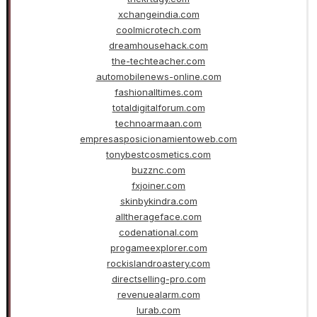
xchangeindia.com
coolmicrotech.com
dreamhousehack.com
the-techteacher.com
automobilenews-online.com
fashionalltimes.com
totaldigitalforum.com
technoarmaan.com
empresasposicionamientoweb.com
tonybestcosmetics.com
buzznc.com
fxjoiner.com
skinbykindra.com
alltherageface.com
codenational.com
progameexplorer.com
rockislandroastery.com
directselling-pro.com
revenuealarm.com
lurab.com