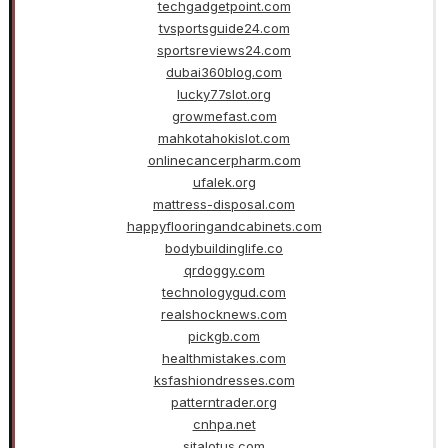
techgadgetpoint.com
tvsportsguide24.com
sportsreviews24.com
dubai360blog.com
lucky77slot.org
growmefast.com
mahkotahokislot.com
onlinecancerpharm.com
ufalek.org
mattress-disposal.com
happyflooringandcabinets.com
bodybuildinglife.co
qrdoggy.com
technologygud.com
realshocknews.com
pickgb.com
healthmistakes.com
ksfashiondresses.com
patterntrader.org
cnhpa.net
sitalotus.com