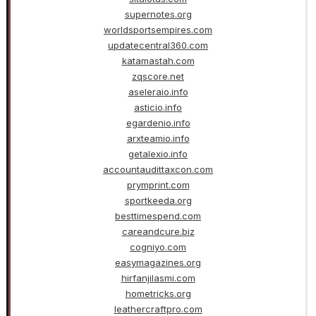
supernotes.org
worldsportsempires.com
updatecentral360.com
katamastah.com
zqscore.net
aseleraio.info
asticio.info
egardenio.info
arxteamio.info
getalexio.info
accountaudittaxcon.com
prymprint.com
sportkeeda.org
besttimespend.com
careandcure.biz
cogniyo.com
easymagazines.org
hirfanjilasmi.com
hometricks.org
leathercraftpro.com