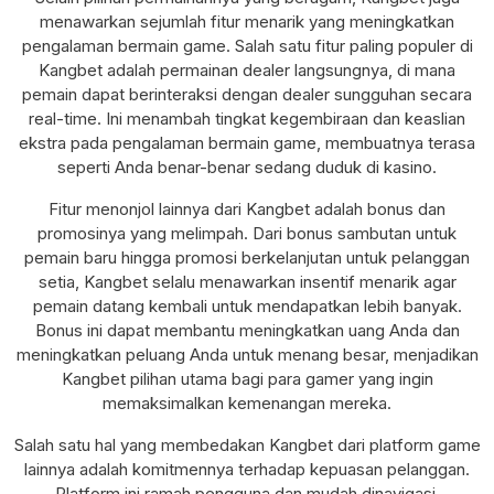
menawarkan sejumlah fitur menarik yang meningkatkan
pengalaman bermain game. Salah satu fitur paling populer di
Kangbet adalah permainan dealer langsungnya, di mana
pemain dapat berinteraksi dengan dealer sungguhan secara
real-time. Ini menambah tingkat kegembiraan dan keaslian
ekstra pada pengalaman bermain game, membuatnya terasa
seperti Anda benar-benar sedang duduk di kasino.
Fitur menonjol lainnya dari Kangbet adalah bonus dan
promosinya yang melimpah. Dari bonus sambutan untuk
pemain baru hingga promosi berkelanjutan untuk pelanggan
setia, Kangbet selalu menawarkan insentif menarik agar
pemain datang kembali untuk mendapatkan lebih banyak.
Bonus ini dapat membantu meningkatkan uang Anda dan
meningkatkan peluang Anda untuk menang besar, menjadikan
Kangbet pilihan utama bagi para gamer yang ingin
memaksimalkan kemenangan mereka.
Salah satu hal yang membedakan Kangbet dari platform game
lainnya adalah komitmennya terhadap kepuasan pelanggan.
Platform ini ramah pengguna dan mudah dinavigasi,