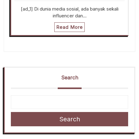
[ad_1] Di dunia media sosial, ada banyak sekali
influencer dan…
Read More
Search
Search