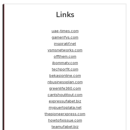
Links
uae-times.com
gamerifys.com
inspiratif.net
vsmsnetworks.com
offthem.com
ibommatv.com
techporfit.com
bekasionline.com
nbusinessplan.com
greenlife360.com
cantshoutitout.com
expressufabet.biz
mypuertoplata.net
thepioneerxpress.com
howtofixissue.com
teamufabet.biz