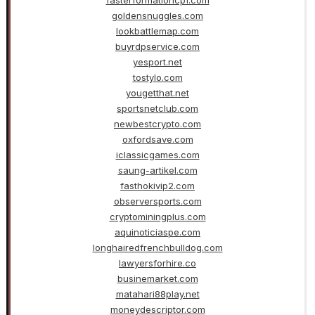
goldensnuggles.com
lookbattlemap.com
buyrdpservice.com
yesport.net
tostylo.com
yougetthat.net
sportsnetclub.com
newbestcrypto.com
oxfordsave.com
iclassicgames.com
saung-artikel.com
fasthokivip2.com
observersports.com
cryptominingplus.com
aquinoticiaspe.com
longhairedfrenchbulldog.com
lawyersforhire.co
businemarket.com
matahari88play.net
moneydescriptor.com