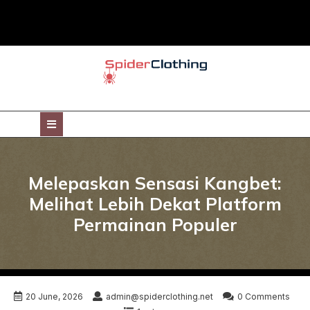
Skip
to
content
Open
Button
Melepaskan Sensasi Kangbet:
Melihat Lebih Dekat Platform
Permainan Populer
20 June, 2026
admin@spiderclothing.net
0 Comments