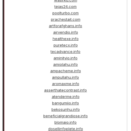
tejas24.com
poolturbo.com
prachestait.com
artforafghans.info
airvendio.info
healthexe.info
puretecx.info
tecadvance.info
aminityio.info
amiolahu.info
ampacheme.info
ampullahu.info
aromaxme.info
asserthatecontrast.info
atenderme.info
bangumiio.info
bekosunhu.info
beneficialgrandiose.info
blomaio.info
dosellinfoplete.info