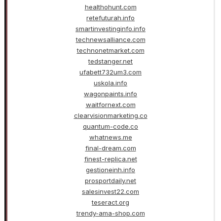
healthohunt.com
retefuturah.info
smartinvestinginfo.info
technewsalliance.com
technonetmarket.com
tedstanger.net
ufabett732um3.com
uskola.info
wagonpaints.info
waitfornext.com
clearvisionmarketing.co
quantum-code.co
whatnews.me
final-dream.com
finest-replica.net
gestioneinh.info
prosportdaily.net
salesinvest22.com
teseract.org
trendy-ama-shop.com