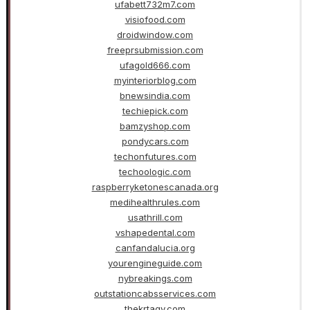
ufabett732m7.com
visiofood.com
droidwindow.com
freeprsubmission.com
ufagold666.com
myinteriorblog.com
bnewsindia.com
techiepick.com
bamzyshop.com
pondycars.com
techonfutures.com
techoologic.com
raspberryketonescanada.org
medihealthrules.com
usathrill.com
vshapedental.com
canfandalucia.org
yourengineguide.com
nybreakings.com
outstationcabsservices.com
thekrtagy.com