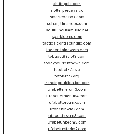
shiftripple.com
slotterpercaya.co
smartcoolbox.com
sohanjitfinances.com
soulfulhousemusic.net
sparklooms.com
tacticalcontractingllc.com
thecapitalpowers.com
tobabet88slot3.com
todayscurrentnews.com
totobet77.asia
totobet77.org
trendingpublication.com
ufabettererum3.com
ufabettermentm4.com
ufabettersum7.com
ufabettinwm7.com
ufabettinwum3.com
ufabetunitedm3.com
ufabetunitedm7.com