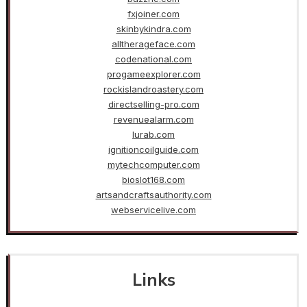
fxjoiner.com
skinbykindra.com
alltherageface.com
codenational.com
progameexplorer.com
rockislandroastery.com
directselling-pro.com
revenuealarm.com
lurab.com
ignitioncoilguide.com
mytechcomputer.com
bioslot168.com
artsandcraftsauthority.com
webservicelive.com
Links