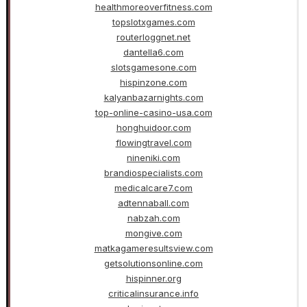
healthmoreoverfitness.com
topslotxgames.com
routerloggnet.net
dantella6.com
slotsgamesone.com
hispinzone.com
kalyanbazarnights.com
top-online-casino-usa.com
honghuidoor.com
flowingtravel.com
nineniki.com
brandiospecialists.com
medicalcare7.com
adtennaball.com
nabzah.com
mongive.com
matkagameresultsview.com
getsolutionsonline.com
hispinner.org
criticalinsurance.info