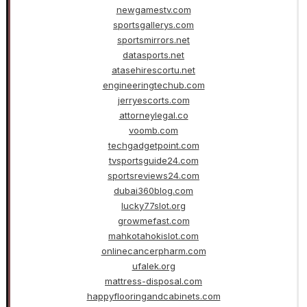
newgamestv.com
sportsgallerys.com
sportsmirrors.net
datasports.net
atasehirescortu.net
engineeringtechub.com
jerryescorts.com
attorneylegal.co
voomb.com
techgadgetpoint.com
tvsportsguide24.com
sportsreviews24.com
dubai360blog.com
lucky77slot.org
growmefast.com
mahkotahokislot.com
onlinecancerpharm.com
ufalek.org
mattress-disposal.com
happyflooringandcabinets.com