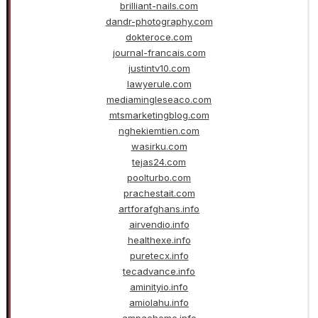
brilliant-nails.com
dandr-photography.com
dokteroce.com
journal-francais.com
justintv10.com
lawyerule.com
mediamingleseaco.com
mtsmarketingblog.com
nghekiemtien.com
wasirku.com
tejas24.com
poolturbo.com
prachestait.com
artforafghans.info
airvendio.info
healthexe.info
puretecx.info
tecadvance.info
aminityio.info
amiolahu.info
ampacheme.info