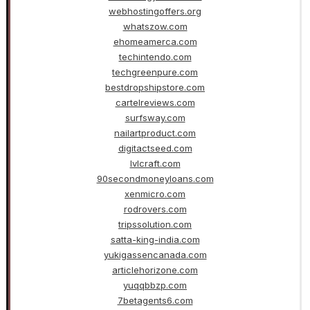
webhostingoffers.org
whatszow.com
ehomeamerca.com
techintendo.com
techgreenpure.com
bestdropshipstore.com
cartelreviews.com
surfsway.com
nailartproduct.com
digitactseed.com
lvlcraft.com
90secondmoneyloans.com
xenmicro.com
rodrovers.com
tripssolution.com
satta-king-india.com
yukigassencanada.com
articlehorizone.com
yuqqbbzp.com
7betagents6.com