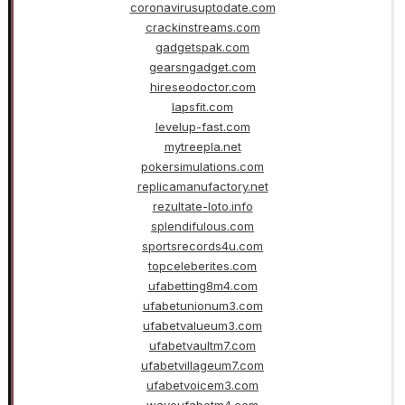
coronavirusuptodate.com
crackinstreams.com
gadgetspak.com
gearsngadget.com
hireseodoctor.com
lapsfit.com
levelup-fast.com
mytreepla.net
pokersimulations.com
replicamanufactory.net
rezultate-loto.info
splendifulous.com
sportsrecords4u.com
topceleberites.com
ufabetting8m4.com
ufabetunionum3.com
ufabetvalueum3.com
ufabetvaultm7.com
ufabetvillageum7.com
ufabetvoicem3.com
waveufabetm4.com