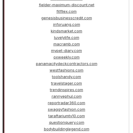
fielder-maximum-discount.net
fitfllex.com
genesisbusinesscredit.com
inforuang.com
kindsmarket.com
luvelylife.com
macramb.com
mypet-diary.com
oxweekly.com
panamacitydeckcontractors.com
westfashions.com
toolshandy.com
travelstager.com
trendinspires.com
rannyephul.com
reportradar360.com
swaggyfashion.com
taraftariumtv10.com
questionquery.com
bodybuildinglegend.com