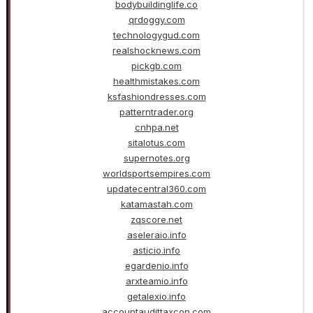
bodybuildinglife.co
qrdoggy.com
technologygud.com
realshocknews.com
pickgb.com
healthmistakes.com
ksfashiondresses.com
patterntrader.org
cnhpa.net
sitalotus.com
supernotes.org
worldsportsempires.com
updatecentral360.com
katamastah.com
zqscore.net
aseleraio.info
asticio.info
egardenio.info
arxteamio.info
getalexio.info
accountaudittaxcon.com