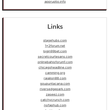
appruptio.info
Links
stagehubs.com
1x2forum.net
login99bet.com
secretcourtesans.com
onlinebahisforum1.com
chicagoheadline.com
camming.org
rajalion88.com
goupuntacana.com
riversedgepark.com
zaseez.com
catchycrunch.com
nofaphub.com