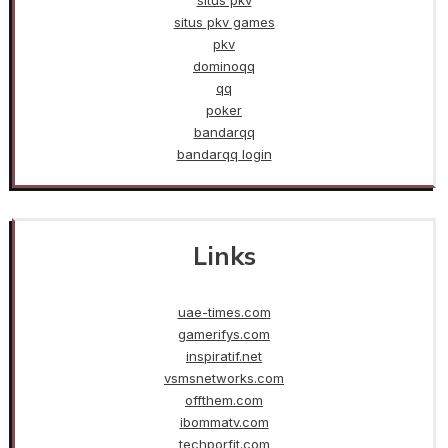
situs pkv games
pkv
dominoqq
qq
poker
bandarqq
bandarqq login
Links
uae-times.com
gamerifys.com
inspiratif.net
vsmsnetworks.com
offthem.com
ibommatv.com
techporfit.com