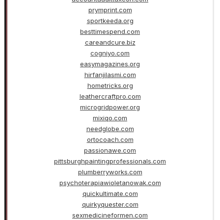
prymprint.com
sportkeeda.org
besttimespend.com
careandcure.biz
cogniyo.com
easymagazines.org
hirfanjilasmi.com
hometricks.org
leathercraftpro.com
microgridpower.org
mixiqo.com
needglobe.com
ortocoach.com
passionawe.com
pittsburghpaintingprofessionals.com
plumberryworks.com
psychoterapiawioletanowak.com
quickultimate.com
quirkyquester.com
sexmedicineformen.com