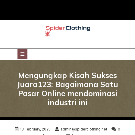
Skip
to
content
Open
Button
Mengungkap Kisah Sukses
Juara123: Bagaimana Satu
Pasar Online mendominasi
industri ini
13 February, 2025
admin@spiderclothing.net
0