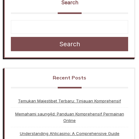
Search
Search
Recent Posts
Temukan Majestibet Terbaru: Tinjauan Komprehensif
Memahami saung4d: Panduan Komprehensif Permainan
Online
Understanding Ahlicasino: A Comprehensive Guide