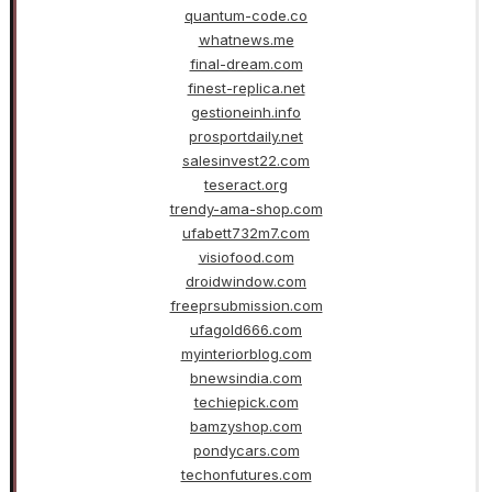
quantum-code.co
whatnews.me
final-dream.com
finest-replica.net
gestioneinh.info
prosportdaily.net
salesinvest22.com
teseract.org
trendy-ama-shop.com
ufabett732m7.com
visiofood.com
droidwindow.com
freeprsubmission.com
ufagold666.com
myinteriorblog.com
bnewsindia.com
techiepick.com
bamzyshop.com
pondycars.com
techonfutures.com