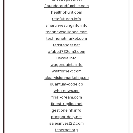
flounderandfumble.com
healthohunt.com
retefuturah.info
smartinvestinginfo.info
technewsalliance.com
technonetmarket.com
tedstanger.net
ufabett732um3.com
uskola.info
wagonpaints.info
waitfornext.com
clearvisionmarketing.co
quantum-code.co
whatnews.me
final-dream.com
finest-replica.net
gestioneinh.info
prosportdaily.net
salesinvest22.com
teseract.org