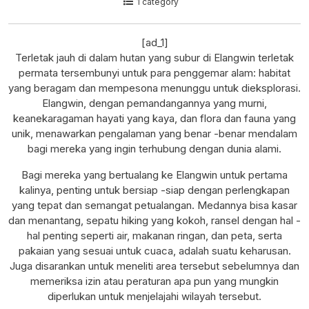
1 category
[ad_1]
Terletak jauh di dalam hutan yang subur di Elangwin terletak
permata tersembunyi untuk para penggemar alam: habitat
yang beragam dan mempesona menunggu untuk dieksplorasi.
Elangwin, dengan pemandangannya yang murni,
keanekaragaman hayati yang kaya, dan flora dan fauna yang
unik, menawarkan pengalaman yang benar -benar mendalam
bagi mereka yang ingin terhubung dengan dunia alami.
Bagi mereka yang bertualang ke Elangwin untuk pertama
kalinya, penting untuk bersiap -siap dengan perlengkapan
yang tepat dan semangat petualangan. Medannya bisa kasar
dan menantang, sepatu hiking yang kokoh, ransel dengan hal -
hal penting seperti air, makanan ringan, dan peta, serta
pakaian yang sesuai untuk cuaca, adalah suatu keharusan.
Juga disarankan untuk meneliti area tersebut sebelumnya dan
memeriksa izin atau peraturan apa pun yang mungkin
diperlukan untuk menjelajahi wilayah tersebut.