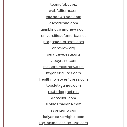
teamufabet.biz
webfullform.com
allviddownload.com
decorsmag.com
gamblingcasinonews.com
universitiesofamerica.net
progameofbrands.com
qbreview.org
servicewueste.org
zippyrevs.com
matkanumbernow.com
myjobcirculars.com
healthmoreoverfitness.com
topslotxgames.com
routerloggnet.net
dantella6.com
slotsgamesone.com
hispinzone.com
kalyanbazarnights.com
top-online-casino-usa.com