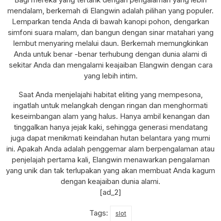
mendalam, berkemah di Elangwin adalah pilihan yang populer.
Lemparkan tenda Anda di bawah kanopi pohon, dengarkan
simfoni suara malam, dan bangun dengan sinar matahari yang
lembut menyaring melalui daun. Berkemah memungkinkan
Anda untuk benar -benar terhubung dengan dunia alami di
sekitar Anda dan mengalami keajaiban Elangwin dengan cara
yang lebih intim.
Saat Anda menjelajahi habitat eliting yang mempesona,
ingatlah untuk melangkah dengan ringan dan menghormati
keseimbangan alam yang halus. Hanya ambil kenangan dan
tinggalkan hanya jejak kaki, sehingga generasi mendatang
juga dapat menikmati keindahan hutan belantara yang murni
ini. Apakah Anda adalah penggemar alam berpengalaman atau
penjelajah pertama kali, Elangwin menawarkan pengalaman
yang unik dan tak terlupakan yang akan membuat Anda kagum
dengan keajaiban dunia alami.
[ad_2]
Tags:
slot