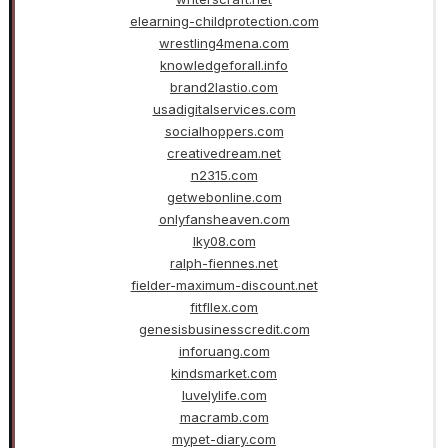
elearning-childprotection.com
wrestling4mena.com
knowledgeforall.info
brand2lastio.com
usadigitalservices.com
socialhoppers.com
creativedream.net
n2315.com
getwebonline.com
onlyfansheaven.com
lky08.com
ralph-fiennes.net
fielder-maximum-discount.net
fitfllex.com
genesisbusinesscredit.com
inforuang.com
kindsmarket.com
luvelylife.com
macramb.com
mypet-diary.com