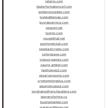
retarys.com
fasterformationcpf.com
goldensnuggles.com
lookbattlemap.com
buyrdpservice.com
yesport.net
tostylo.com
yougetthat.net
sportsnetclub.com
newbestcrypto.com
oxfordsave.com
iclassicgames.com
saung-artikel.com
fasthokivip2.com
observersports.com
cryptominingplus.com
aquinoticiaspe.com
longhairedfrenchbulldog.com
lawyersforhire.co
businemarket.com
matahari88play.net