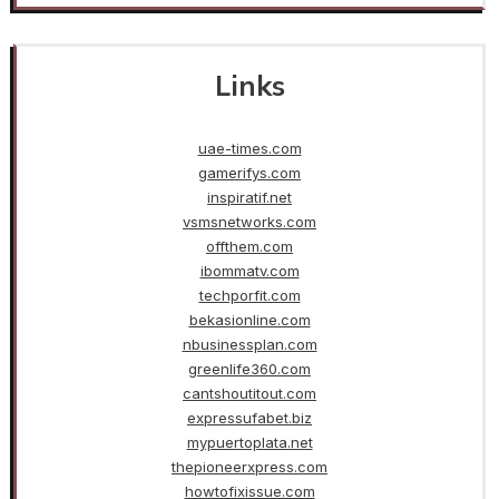
Links
uae-times.com
gamerifys.com
inspiratif.net
vsmsnetworks.com
offthem.com
ibommatv.com
techporfit.com
bekasionline.com
nbusinessplan.com
greenlife360.com
cantshoutitout.com
expressufabet.biz
mypuertoplata.net
thepioneerxpress.com
howtofixissue.com