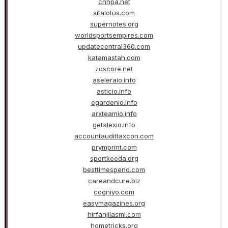
cnhpa.net
sitalotus.com
supernotes.org
worldsportsempires.com
updatecentral360.com
katamastah.com
zqscore.net
aseleraio.info
asticio.info
egardenio.info
arxteamio.info
getalexio.info
accountaudittaxcon.com
prymprint.com
sportkeeda.org
besttimespend.com
careandcure.biz
cogniyo.com
easymagazines.org
hirfanjilasmi.com
hometricks.org