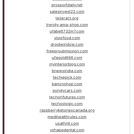
prosportdaily.net
salesinvest22.com
teseract.org
trendy-ama-shop.com
ufabett732m7.com
visiofood.com
droidwindow.com
freeprsubmission.com
ufagold666.com
myinteriorblog.com
bnewsindia.com
techiepick.com
bamzyshop.com
pondycars.com
techonfutures.com
techoologic.com
raspberryketonescanada.org
medihealthrules.com
usathrill.com
vshapedental.com