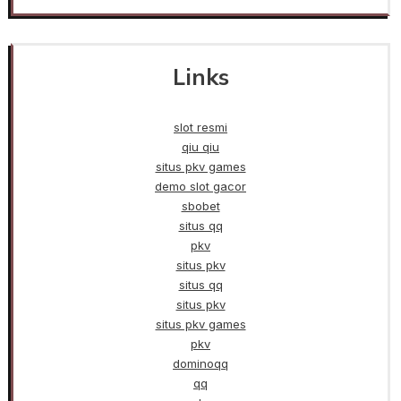
Links
slot resmi
qiu qiu
situs pkv games
demo slot gacor
sbobet
situs qq
pkv
situs pkv
situs qq
situs pkv
situs pkv games
pkv
dominoqq
qq