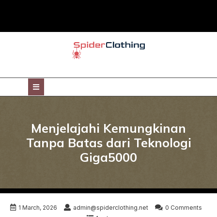
Skip
to
content
Open
Button
Menjelajahi Kemungkinan
Tanpa Batas dari Teknologi
Giga5000
1 March, 2026
admin@spiderclothing.net
0 Comments