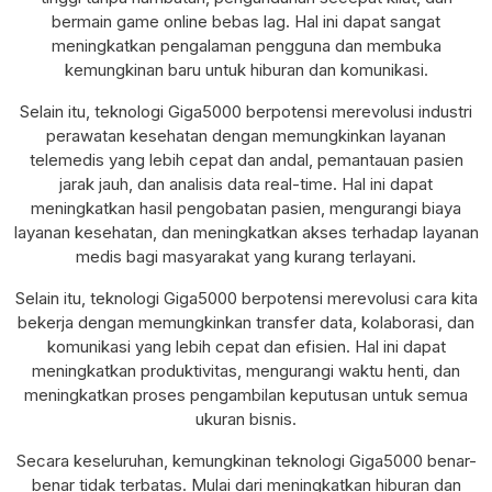
bermain game online bebas lag. Hal ini dapat sangat
meningkatkan pengalaman pengguna dan membuka
kemungkinan baru untuk hiburan dan komunikasi.
Selain itu, teknologi Giga5000 berpotensi merevolusi industri
perawatan kesehatan dengan memungkinkan layanan
telemedis yang lebih cepat dan andal, pemantauan pasien
jarak jauh, dan analisis data real-time. Hal ini dapat
meningkatkan hasil pengobatan pasien, mengurangi biaya
layanan kesehatan, dan meningkatkan akses terhadap layanan
medis bagi masyarakat yang kurang terlayani.
Selain itu, teknologi Giga5000 berpotensi merevolusi cara kita
bekerja dengan memungkinkan transfer data, kolaborasi, dan
komunikasi yang lebih cepat dan efisien. Hal ini dapat
meningkatkan produktivitas, mengurangi waktu henti, dan
meningkatkan proses pengambilan keputusan untuk semua
ukuran bisnis.
Secara keseluruhan, kemungkinan teknologi Giga5000 benar-
benar tidak terbatas. Mulai dari meningkatkan hiburan dan