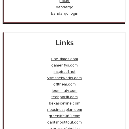
poker
bandarqq
bandarqq login
Links
uae-times.com
gamerifys.com
inspiratif.net
vsmsnetworks.com
offthem.com
ibommatv.com
techporfit.com
bekasionline.com
nbusinessplan.com
greenlife360.com
cantshoutitout.com
expressufabet.biz