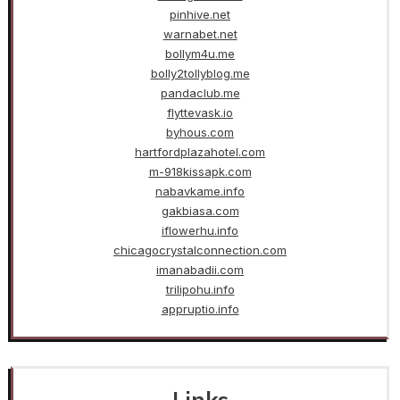
pinhive.net
warnabet.net
bollym4u.me
bolly2tollyblog.me
pandaclub.me
flyttevask.io
byhous.com
hartfordplazahotel.com
m-918kissapk.com
nabavkame.info
gakbiasa.com
iflowerhu.info
chicagocrystalconnection.com
imanabadii.com
trilipohu.info
appruptio.info
Links