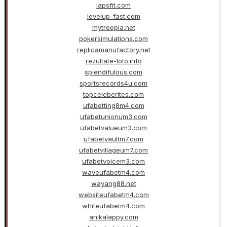
lapsfit.com
levelup-fast.com
mytreepla.net
pokersimulations.com
replicamanufactory.net
rezultate-loto.info
splendifulous.com
sportsrecords4u.com
topceleberites.com
ufabetting8m4.com
ufabetunionum3.com
ufabetvalueum3.com
ufabetvaultm7.com
ufabetvillageum7.com
ufabetvoicem3.com
waveufabetm4.com
wayang88.net
websiteufabetm4.com
whiteufabetm4.com
anikalappy.com