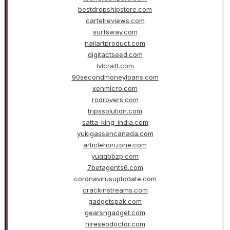
bestdropshipstore.com
cartelreviews.com
surfsway.com
nailartproduct.com
digitactseed.com
lvlcraft.com
90secondmoneyloans.com
xenmicro.com
rodrovers.com
tripssolution.com
satta-king-india.com
yukigassencanada.com
articlehorizone.com
yuqqbbzp.com
7betagents6.com
coronavirusuptodate.com
crackinstreams.com
gadgetspak.com
gearsngadget.com
hireseodoctor.com