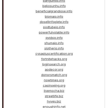
bangumiio.info
bekosunhu.info
beneficialgrandiose.info
blomaio.info
dosellinfoplete.info
podtubeio.info
powerfulvolatile.info
qvidsio.info
shumaio.info
slotherio.info
cysapluscertification.org
fortnitehacks.org
loginsearch.org
aodecor.org
donorsmatch.org
nowtimes.org
casinoeing.org
livemocha.biz
streetlife.biz
hyves.biz
enoughinfo.net