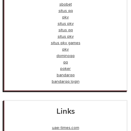
sbobet
situs qq
pkv
situs pkv
situs qq
situs pkv
situs pkv games
pkv
dominoqq
qq
poker
bandarqq
bandarqq login
Links
uae-times.com