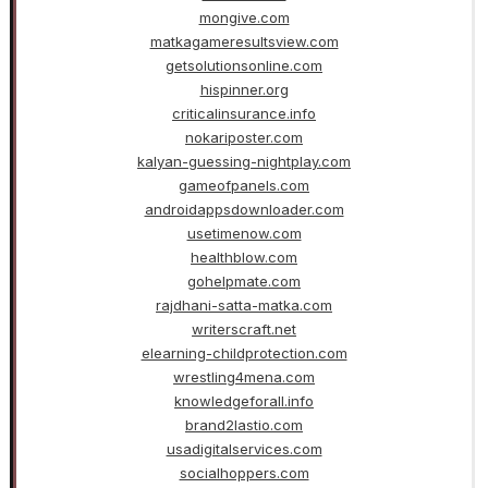
mongive.com
matkagameresultsview.com
getsolutionsonline.com
hispinner.org
criticalinsurance.info
nokariposter.com
kalyan-guessing-nightplay.com
gameofpanels.com
androidappsdownloader.com
usetimenow.com
healthblow.com
gohelpmate.com
rajdhani-satta-matka.com
writerscraft.net
elearning-childprotection.com
wrestling4mena.com
knowledgeforall.info
brand2lastio.com
usadigitalservices.com
socialhoppers.com