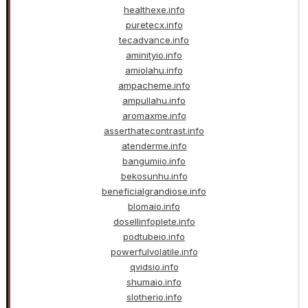
healthexe.info
puretecx.info
tecadvance.info
aminityio.info
amiolahu.info
ampacheme.info
ampullahu.info
aromaxme.info
asserthatecontrast.info
atenderme.info
bangumiio.info
bekosunhu.info
beneficialgrandiose.info
blomaio.info
dosellinfoplete.info
podtubeio.info
powerfulvolatile.info
qvidsio.info
shumaio.info
slotherio.info