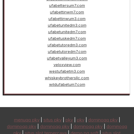
ufabettersum7.com
ufabettinwm7.com
ufabettinwum3.com
ufabetunitedm3.com
ufabetunitedm7.com
ufabetuskedm7.com
ufabetutoredm3.com
ufabetutoredm7.com
ufabetvalleyum3.com
veloxview.com
westufabetm3.com
whiskeybrothersllc.com
wildufabetum7.com
menuqq pkv
|
situs pkv
|
pkv
|
pkv
|
dominoqq pkv
|
dominoqq pkv
|
dominoqq pkv
|
dominoqq pkv
|
dominoqq
pkv
|
situs slot terpercaya
|
demo pg soft
|
situs slot