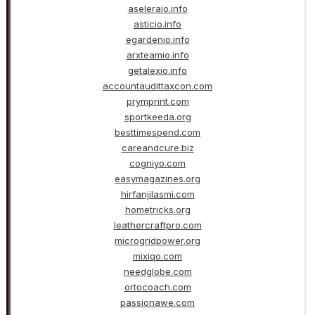
aseleraio.info
asticio.info
egardenio.info
arxteamio.info
getalexio.info
accountaudittaxcon.com
prymprint.com
sportkeeda.org
besttimespend.com
careandcure.biz
cogniyo.com
easymagazines.org
hirfanjilasmi.com
hometricks.org
leathercraftpro.com
microgridpower.org
mixiqo.com
needglobe.com
ortocoach.com
passionawe.com