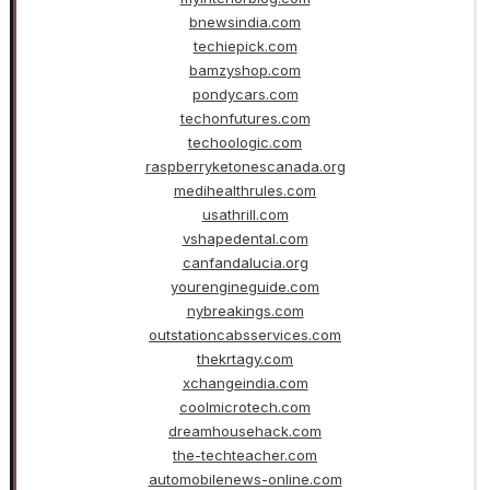
bnewsindia.com
techiepick.com
bamzyshop.com
pondycars.com
techonfutures.com
techoologic.com
raspberryketonescanada.org
medihealthrules.com
usathrill.com
vshapedental.com
canfandalucia.org
yourengineguide.com
nybreakings.com
outstationcabsservices.com
thekrtagy.com
xchangeindia.com
coolmicrotech.com
dreamhousehack.com
the-techteacher.com
automobilenews-online.com