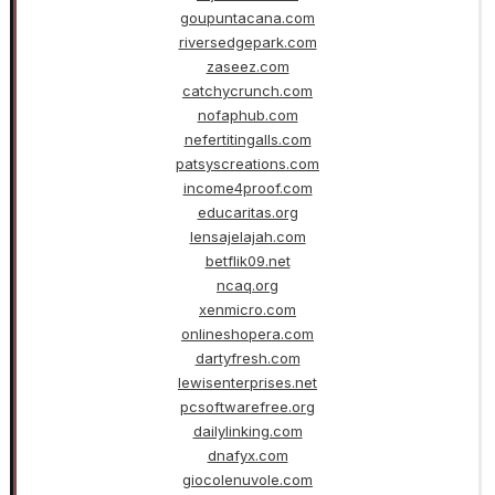
goupuntacana.com
riversedgepark.com
zaseez.com
catchycrunch.com
nofaphub.com
nefertitingalls.com
patsyscreations.com
income4proof.com
educaritas.org
lensajelajah.com
betflik09.net
ncaq.org
xenmicro.com
onlineshopera.com
dartyfresh.com
lewisenterprises.net
pcsoftwarefree.org
dailylinking.com
dnafyx.com
giocolenuvole.com