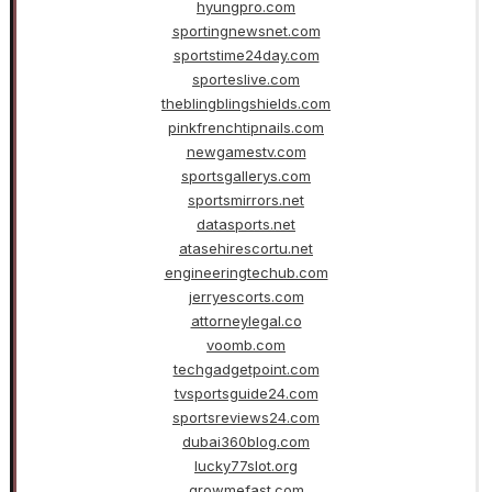
hyungpro.com
sportingnewsnet.com
sportstime24day.com
sporteslive.com
theblingblingshields.com
pinkfrenchtipnails.com
newgamestv.com
sportsgallerys.com
sportsmirrors.net
datasports.net
atasehirescortu.net
engineeringtechub.com
jerryescorts.com
attorneylegal.co
voomb.com
techgadgetpoint.com
tvsportsguide24.com
sportsreviews24.com
dubai360blog.com
lucky77slot.org
growmefast.com