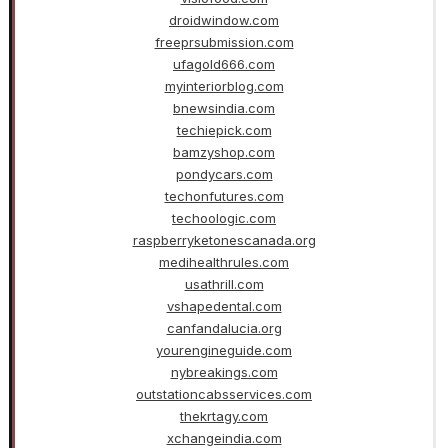
droidwindow.com
freeprsubmission.com
ufagold666.com
myinteriorblog.com
bnewsindia.com
techiepick.com
bamzyshop.com
pondycars.com
techonfutures.com
techoologic.com
raspberryketonescanada.org
medihealthrules.com
usathrill.com
vshapedental.com
canfandalucia.org
yourengineguide.com
nybreakings.com
outstationcabsservices.com
thekrtagy.com
xchangeindia.com