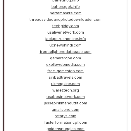
bahenxgek.info
pertamaskre.com
threadsvideoandphotodownloader.com
techgiddy.com
usalivenetwork.com
jackpotrushonline.info
ucnewshindi.com
freecellphonedatabase.com
gamersrope.com
exellewebmedia.com
free-gamestop.com
sinbadtravels.com
ukmagzine.com
wareztech.org
usabestnetwork.com
jessepinkmanoutfit.com
umailsend.com
retarys.com
fasterformationcpf.com
goldensnuggles.com