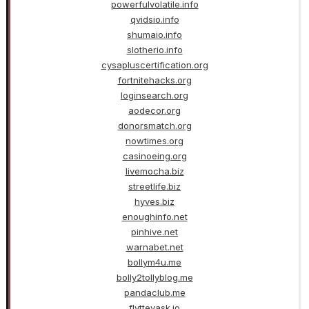
powerfulvolatile.info
qvidsio.info
shumaio.info
slotherio.info
cysapluscertification.org
fortnitehacks.org
loginsearch.org
aodecor.org
donorsmatch.org
nowtimes.org
casinoeing.org
livemocha.biz
streetlife.biz
hyves.biz
enoughinfo.net
pinhive.net
warnabet.net
bollym4u.me
bolly2tollyblog.me
pandaclub.me
flyttevask.io