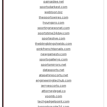
painaidee.net
sportsdarkest.com
webtoon.biz
thesportswires.com
hyungpro.com
sportingnewsnet.com
sportstime24day.com
sporteslive.com
theblingblingshields.com
pinkfrenchtipnails.com
newgamestv.com
sportsgallerys.com
sportsmirrors.net
datasports.net
atasehirescortu.net
engineeringtechub.com
jerryescorts.com
attorneylegal.co
voomb.com
techgadgetpoint.com
tvsportsguide24.com