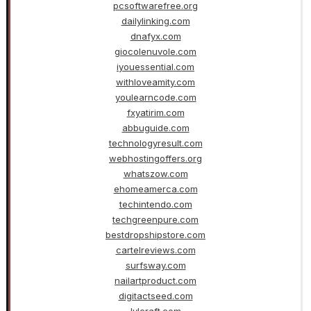
pcsoftwarefree.org
dailylinking.com
dnafyx.com
giocolenuvole.com
iyouessential.com
withloveamity.com
youlearncode.com
fxyatirim.com
abbuguide.com
technologyresult.com
webhostingoffers.org
whatszow.com
ehomeamerca.com
techintendo.com
techgreenpure.com
bestdropshipstore.com
cartelreviews.com
surfsway.com
nailartproduct.com
digitactseed.com
lvlcraft.com