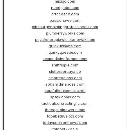
mixiqo.com
needglobe.com
ortocoach.com
passionawe.com
pittsburghpaintingprofessionals.com
plumberryworks.com
psychoterapiawioletanowak.com
quickultimate.com
quirkyquester.com
sexmedicineformen.com
shiftripple.com
slotterpercaya.co
smartcoolbox.com
sohanjitfinances.com
soulfulhousemusic.net
sparklooms.com
tacticalcontractingllc.com
thecapitalpowers.com
tobabet88slot3.com
todayscurrentnews.com
totobet77.asia