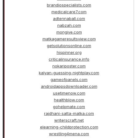
brandiospecialists.com
medicalcare7.com
adtennaball.com
nabzah.com
mongive.com
matkagameresultsview.com
getsolutionsonline.com
hispinner.org
criticalinsurance.info
nokariposter.com
kalyan-guessing-nightplay.com
gameofpanels.com
androidappsdownloader.com
usetimenow.com
healthblow.com
gohelpmate.com
rajdhani-satta-matka.com
writerscraft.net
elearning-childprotection.com
wrestling4mena.com