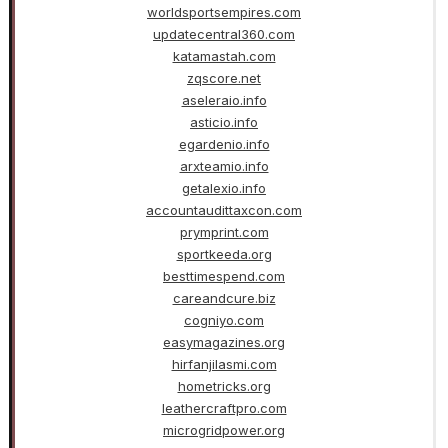
worldsportsempires.com
updatecentral360.com
katamastah.com
zqscore.net
aseleraio.info
asticio.info
egardenio.info
arxteamio.info
getalexio.info
accountaudittaxcon.com
prymprint.com
sportkeeda.org
besttimespend.com
careandcure.biz
cogniyo.com
easymagazines.org
hirfanjilasmi.com
hometricks.org
leathercraftpro.com
microgridpower.org