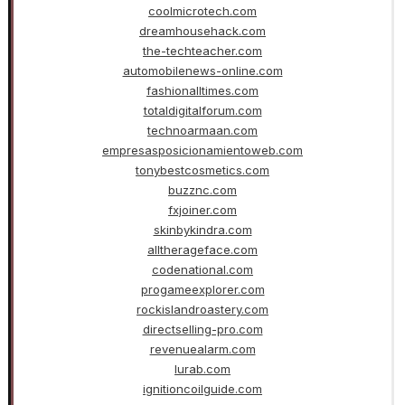
coolmicrotech.com
dreamhousehack.com
the-techteacher.com
automobilenews-online.com
fashionalltimes.com
totaldigitalforum.com
technoarmaan.com
empresasposicionamientoweb.com
tonybestcosmetics.com
buzznc.com
fxjoiner.com
skinbykindra.com
alltherageface.com
codenational.com
progameexplorer.com
rockislandroastery.com
directselling-pro.com
revenuealarm.com
lurab.com
ignitioncoilguide.com