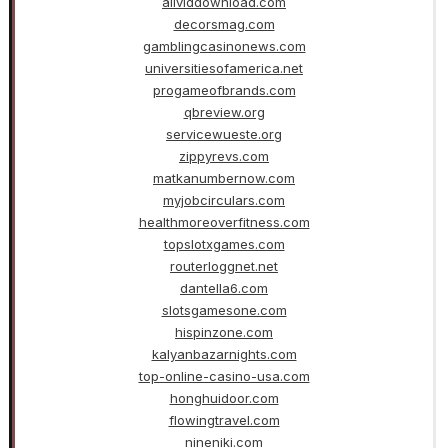
allviddownload.com
decorsmag.com
gamblingcasinonews.com
universitiesofamerica.net
progameofbrands.com
qbreview.org
servicewueste.org
zippyrevs.com
matkanumbernow.com
myjobcirculars.com
healthmoreoverfitness.com
topslotxgames.com
routerloggnet.net
dantella6.com
slotsgamesone.com
hispinzone.com
kalyanbazarnights.com
top-online-casino-usa.com
honghuidoor.com
flowingtravel.com
nineniki.com