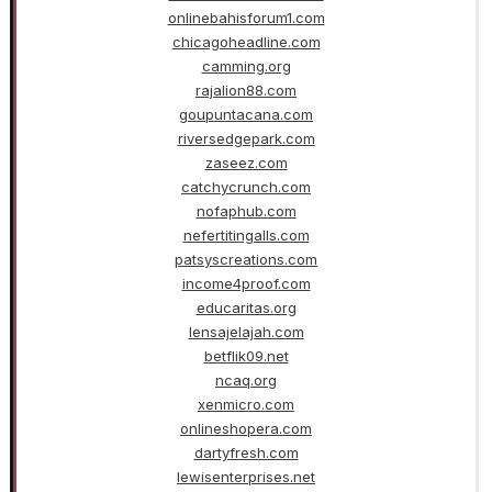
onlinebahisforum1.com
chicagoheadline.com
camming.org
rajalion88.com
goupuntacana.com
riversedgepark.com
zaseez.com
catchycrunch.com
nofaphub.com
nefertitingalls.com
patsyscreations.com
income4proof.com
educaritas.org
lensajelajah.com
betflik09.net
ncaq.org
xenmicro.com
onlineshopera.com
dartyfresh.com
lewisenterprises.net