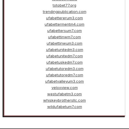
totobet77.org
trendingpublication.com
ufabettererum3.com
ufabettermentm4.com
ufabettersum7.com
ufabettinwm7.com
ufabettinwum3.com
ufabetunitedm3.com
ufabetunitedm7.com
ufabetuskedm7.com
ufabetutoredm3.com
ufabetutoredm7.com
ufabetvalleyum3.com
veloxview.com
westufabetm3.com
whiskeybrothersllc.com
wildufabetum7.com