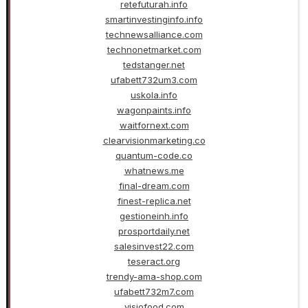
retefuturah.info
smartinvestinginfo.info
technewsalliance.com
technonetmarket.com
tedstanger.net
ufabett732um3.com
uskola.info
wagonpaints.info
waitfornext.com
clearvisionmarketing.co
quantum-code.co
whatnews.me
final-dream.com
finest-replica.net
gestioneinh.info
prosportdaily.net
salesinvest22.com
teseract.org
trendy-ama-shop.com
ufabett732m7.com
visiofood.com