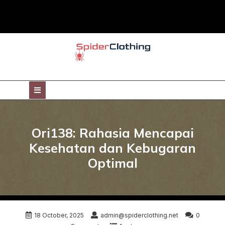
Skip
to
content
Open
Button
Ori138: Rahasia Mencapai
Kesehatan dan Kebugaran
Optimal
18 October, 2025
admin@spiderclothing.net
0