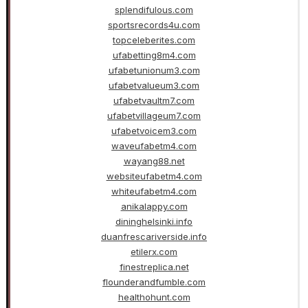
splendifulous.com
sportsrecords4u.com
topceleberites.com
ufabetting8m4.com
ufabetunionum3.com
ufabetvalueum3.com
ufabetvaultm7.com
ufabetvillageum7.com
ufabetvoicem3.com
waveufabetm4.com
wayang88.net
websiteufabetm4.com
whiteufabetm4.com
anikalappy.com
dininghelsinki.info
duanfrescariverside.info
etilerx.com
finestreplica.net
flounderandfumble.com
healthohunt.com