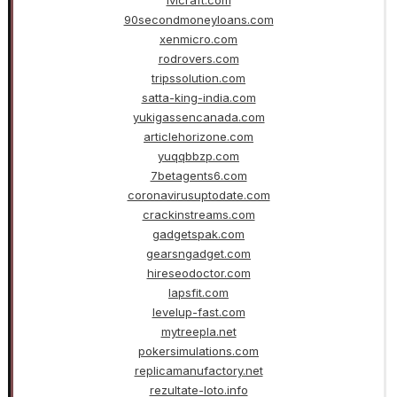
90secondmoneyloans.com
xenmicro.com
rodrovers.com
tripssolution.com
satta-king-india.com
yukigassencanada.com
articlehorizone.com
yuqqbbzp.com
7betagents6.com
coronavirusuptodate.com
crackinstreams.com
gadgetspak.com
gearsngadget.com
hireseodoctor.com
lapsfit.com
levelup-fast.com
mytreepla.net
pokersimulations.com
replicamanufactory.net
rezultate-loto.info