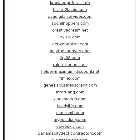
knowledgeforall.info
brand2lastio.com
usadigitalservices.com
socialhoppers.com
creativedream.net
n2315.com
getwebonline.com
onlyfansheaven.com
lky08.com
ralph-fiennes.net
fielder-maximum-discount.net
fitfllex.com
genesisbusinesscredit.com
inforuang.com
kindsmarket.com
luvelylife.com
macramb.com
mypet-diary.com
oxweekly.com
panamacitydeckcontractors.com
westfashions.com