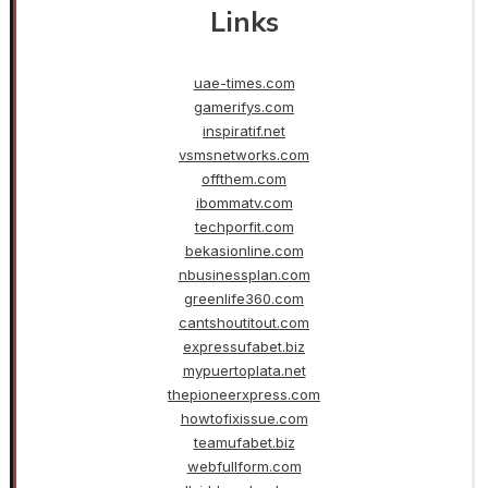
Links
uae-times.com
gamerifys.com
inspiratif.net
vsmsnetworks.com
offthem.com
ibommatv.com
techporfit.com
bekasionline.com
nbusinessplan.com
greenlife360.com
cantshoutitout.com
expressufabet.biz
mypuertoplata.net
thepioneerxpress.com
howtofixissue.com
teamufabet.biz
webfullform.com