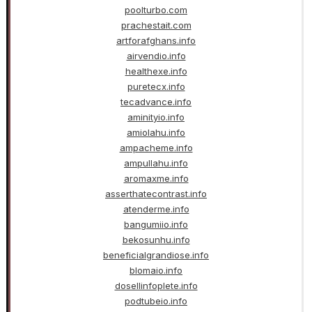
poolturbo.com
prachestait.com
artforafghans.info
airvendio.info
healthexe.info
puretecx.info
tecadvance.info
aminityio.info
amiolahu.info
ampacheme.info
ampullahu.info
aromaxme.info
asserthatecontrast.info
atenderme.info
bangumiio.info
bekosunhu.info
beneficialgrandiose.info
blomaio.info
dosellinfoplete.info
podtubeio.info