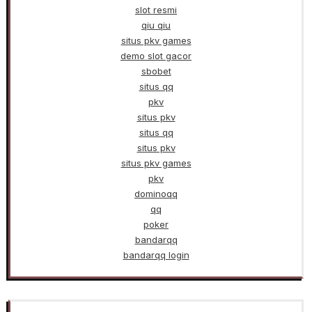
slot resmi
qiu qiu
situs pkv games
demo slot gacor
sbobet
situs qq
pkv
situs pkv
situs qq
situs pkv
situs pkv games
pkv
dominoqq
qq
poker
bandarqq
bandarqq login