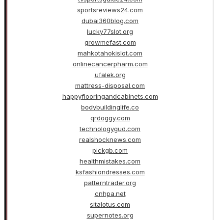
sportsreviews24.com
dubai360blog.com
lucky77slot.org
growmefast.com
mahkotahokislot.com
onlinecancerpharm.com
ufalek.org
mattress-disposal.com
happyflooringandcabinets.com
bodybuildinglife.co
qrdoggy.com
technologygud.com
realshocknews.com
pickgb.com
healthmistakes.com
ksfashiondresses.com
patterntrader.org
cnhpa.net
sitalotus.com
supernotes.org