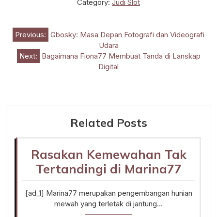
Category:
Judi Slot
Post
Previous:
Gbosky: Masa Depan Fotografi dan Videografi
Udara
navigation
Next:
Bagaimana Fiona77 Membuat Tanda di Lanskap
Digital
Related Posts
Rasakan Kemewahan Tak
Tertandingi di Marina77
[ad_1] Marina77 merupakan pengembangan hunian
mewah yang terletak di jantung…