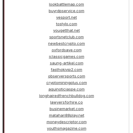
lookbattlemap.com
buyrdpservice.com
yesport.net
tostylo.com
yougetthat.net
sportsnetclub.com
newbestcrypto.com
oxfordsave.com
iclassicgames.com
saung-artikel.com
fasthokivip2.com
observersports.com
cryptominingplus.com
aquinoticiaspe.com
longhairedfrenchbulldog.com
lawyersforhire.co
businemarket.com
matahari88play.net
moneydescriptor.com
youthsmagazine.com