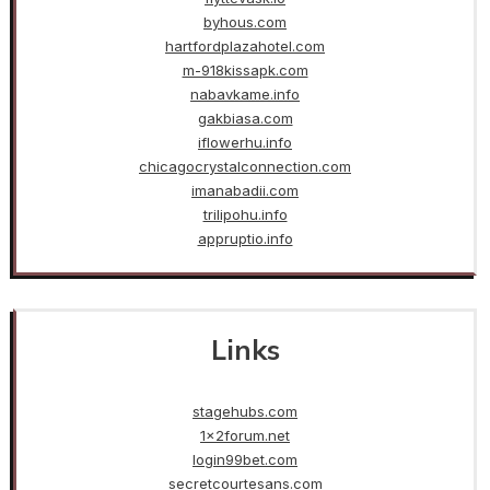
byhous.com
hartfordplazahotel.com
m-918kissapk.com
nabavkame.info
gakbiasa.com
iflowerhu.info
chicagocrystalconnection.com
imanabadii.com
trilipohu.info
appruptio.info
Links
stagehubs.com
1x2forum.net
login99bet.com
secretcourtesans.com