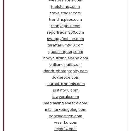
toolshandy.com
travelstager.com
trendinspires.com
rannyephul.com
reportradar360.com
swaggyfashion.com
taraftariumtv10.com
questionquery.com
bodybuildinglegend.com
brilliant-nails.com
dandr-photography.com
dokteroce.com
journal-francais.com
justintv10.com
lawyerule.com
mediamingleseaco.com
mtsmarketingblog.com
nghekiemtien.com
wasirku.com
tejas24.com