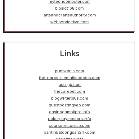
mytechcomputer.com
bioslot168.com
artsandcraftsauthority.com
webservicelive.com
Links
punjwanis.com
the-parcs-clematiscondos.com
jusu-gb.com
thecarepet.com
blogwriterplus.com
guestpostingseo.com
casinogambitpro.info
pokerplaymasters.info
courseoncourse.com
bantinbatdongsan247.com
bahednog.info