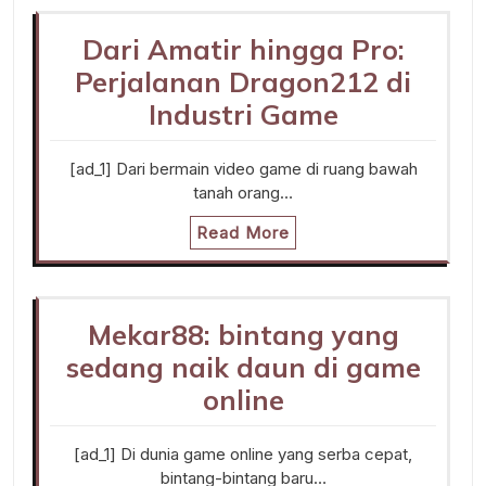
Dari Amatir hingga Pro:
Perjalanan Dragon212 di
Industri Game
[ad_1] Dari bermain video game di ruang bawah
tanah orang…
Read More
Mekar88: bintang yang
sedang naik daun di game
online
[ad_1] Di dunia game online yang serba cepat,
bintang-bintang baru…