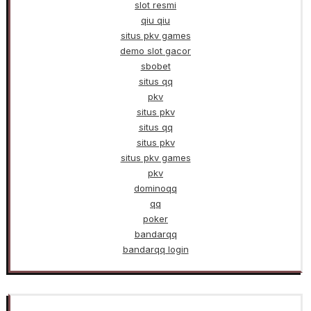
slot resmi
qiu qiu
situs pkv games
demo slot gacor
sbobet
situs qq
pkv
situs pkv
situs qq
situs pkv
situs pkv games
pkv
dominoqq
qq
poker
bandarqq
bandarqq login