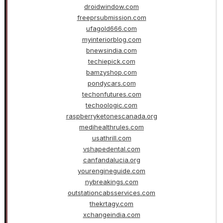
droidwindow.com
freeprsubmission.com
ufagold666.com
myinteriorblog.com
bnewsindia.com
techiepick.com
bamzyshop.com
pondycars.com
techonfutures.com
techoologic.com
raspberryketonescanada.org
medihealthrules.com
usathrill.com
vshapedental.com
canfandalucia.org
yourengineguide.com
nybreakings.com
outstationcabsservices.com
thekrtagy.com
xchangeindia.com