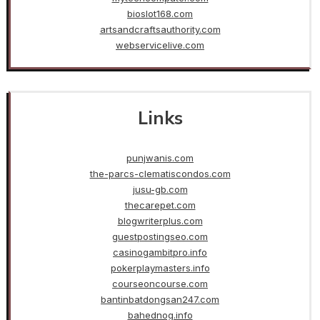
bioslot168.com
artsandcraftsauthority.com
webservicelive.com
Links
punjwanis.com
the-parcs-clematiscondos.com
jusu-gb.com
thecarepet.com
blogwriterplus.com
guestpostingseo.com
casinogambitpro.info
pokerplaymasters.info
courseoncourse.com
bantinbatdongsan247.com
bahednog.info