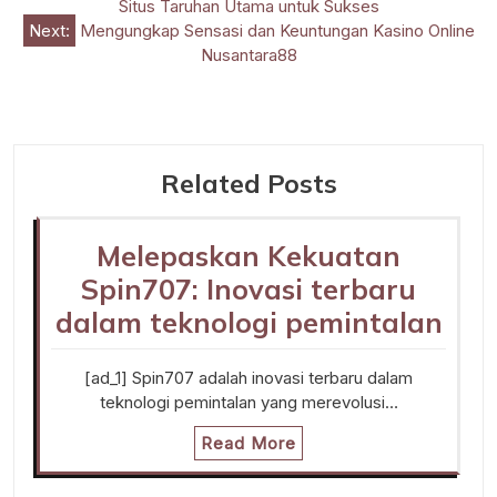
Situs Taruhan Utama untuk Sukses
navigation
Next:
Mengungkap Sensasi dan Keuntungan Kasino Online
Nusantara88
Related Posts
Melepaskan Kekuatan
Spin707: Inovasi terbaru
dalam teknologi pemintalan
[ad_1] Spin707 adalah inovasi terbaru dalam
teknologi pemintalan yang merevolusi…
Read More