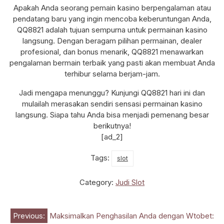
Apakah Anda seorang pemain kasino berpengalaman atau
pendatang baru yang ingin mencoba keberuntungan Anda,
QQ8821 adalah tujuan sempurna untuk permainan kasino
langsung. Dengan beragam pilihan permainan, dealer
profesional, dan bonus menarik, QQ8821 menawarkan
pengalaman bermain terbaik yang pasti akan membuat Anda
terhibur selama berjam-jam.
Jadi mengapa menunggu? Kunjungi QQ8821 hari ini dan
mulailah merasakan sendiri sensasi permainan kasino
langsung. Siapa tahu Anda bisa menjadi pemenang besar
berikutnya!
[ad_2]
Tags:
slot
Category:
Judi Slot
Post
Previous:
Maksimalkan Penghasilan Anda dengan Wtobet: