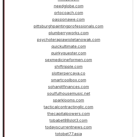
needglobe.com
ortocoach.com
passionawe.com
pittsburghpaintingprofessionals.com
plumberryworks.com
psychoterapiawioletanowak.com
quickultimate.com
quirkyquester.com
sexmedicineformen.com
shiftripple.com
slotterpercaya.co
smartcoolbox.com
sohanjitfinances.com
soulfulhousemusic.net
sparklooms.com
tacticalcontractingllc.com
thecapitalpowers.com
tobabet88slot3.com
todayscurrentnews.com
totobet77.asia