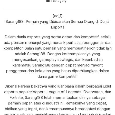
1 category
[ad_1]
Sarang188: Pemain yang Dibicarakan Semua Orang di Dunia
Esports
Dalam dunia esports yang serba cepat dan kompetitif, selalu
ada pemain menonjol yang menarik perhatian penggemar dan
kompetitor. Salah satu pemain yang membuat heboh tidak lain
adalah Sarang188. Dengan keterampilannya yang
mengesankan, gameplay strategis, dan kepribadian
karismatik, Sarang188 dengan cepat menjadi favorit
penggemar dan kekuatan yang harus diperhitungkan dalam
dunia game kompetitif.
Dikenal karena bakatnya yang luar biasa dalam berbagai judul
esports populer seperti League of Legends, Overwatch, dan
Fortnite, Sarang188 telah memantapkan dirinya sebagai
pemain papan atas di industri ini. Refleksnya yang cepat,
bidikan yang tepat, dan kemampuannya beradaptasi dengan
berbagai situasi menjadikannya lawan yang tangguh di medan