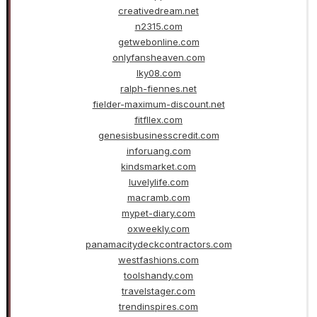
creativedream.net
n2315.com
getwebonline.com
onlyfansheaven.com
lky08.com
ralph-fiennes.net
fielder-maximum-discount.net
fitfllex.com
genesisbusinesscredit.com
inforuang.com
kindsmarket.com
luvelylife.com
macramb.com
mypet-diary.com
oxweekly.com
panamacitydeckcontractors.com
westfashions.com
toolshandy.com
travelstager.com
trendinspires.com