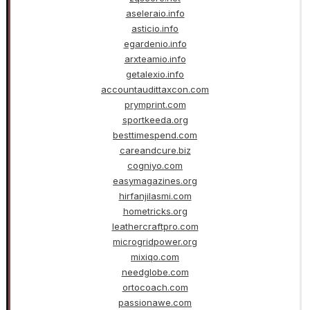
aseleraio.info
asticio.info
egardenio.info
arxteamio.info
getalexio.info
accountaudittaxcon.com
prymprint.com
sportkeeda.org
besttimespend.com
careandcure.biz
cogniyo.com
easymagazines.org
hirfanjilasmi.com
hometricks.org
leathercraftpro.com
microgridpower.org
mixiqo.com
needglobe.com
ortocoach.com
passionawe.com