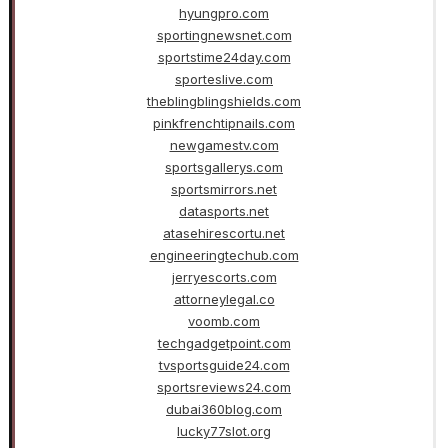
hyungpro.com
sportingnewsnet.com
sportstime24day.com
sporteslive.com
theblingblingshields.com
pinkfrenchtipnails.com
newgamestv.com
sportsgallerys.com
sportsmirrors.net
datasports.net
atasehirescortu.net
engineeringtechub.com
jerryescorts.com
attorneylegal.co
voomb.com
techgadgetpoint.com
tvsportsguide24.com
sportsreviews24.com
dubai360blog.com
lucky77slot.org