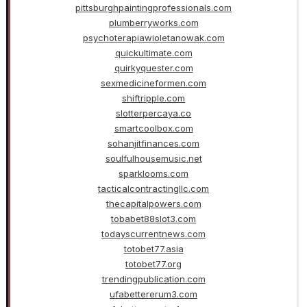
pittsburghpaintingprofessionals.com
plumberryworks.com
psychoterapiawioletanowak.com
quickultimate.com
quirkyquester.com
sexmedicineformen.com
shiftripple.com
slotterpercaya.co
smartcoolbox.com
sohanjitfinances.com
soulfulhousemusic.net
sparklooms.com
tacticalcontractingllc.com
thecapitalpowers.com
tobabet88slot3.com
todayscurrentnews.com
totobet77.asia
totobet77.org
trendingpublication.com
ufabettererum3.com