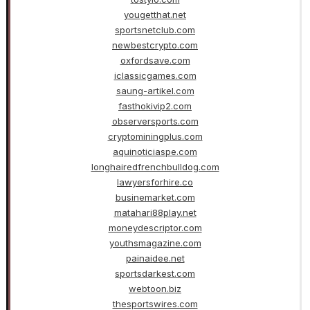
yougetthat.net
sportsnetclub.com
newbestcrypto.com
oxfordsave.com
iclassicgames.com
saung-artikel.com
fasthokivip2.com
observersports.com
cryptominingplus.com
aquinoticiaspe.com
longhairedfrenchbulldog.com
lawyersforhire.co
businemarket.com
matahari88play.net
moneydescriptor.com
youthsmagazine.com
painaidee.net
sportsdarkest.com
webtoon.biz
thesportswires.com