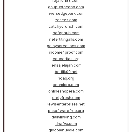
rajalion88.com
goupuntacana.com
riversedgepark.com
zaseez.com
catchycrunch.com
nofaphub.com
nefertitingalls.com
patsyscreations.com
income4proof.com
educaritas.org
lensajelajah.com
betflik09.net
ncaq.org
xenmicro.com
onlineshopera.com
dartyfresh.com
lewisenterprises.net
pcsoftwarefree.org
dailylinking.com
dnafyx.com
giocolenuvole.com