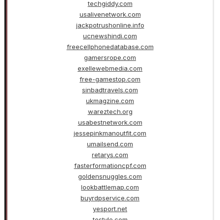
techgiddy.com
usalivenetwork.com
jackpotrushonline.info
ucnewshindi.com
freecellphonedatabase.com
gamersrope.com
exellewebmedia.com
free-gamestop.com
sinbadtravels.com
ukmagzine.com
wareztech.org
usabestnetwork.com
jessepinkmanoutfit.com
umailsend.com
retarys.com
fasterformationcpf.com
goldensnuggles.com
lookbattlemap.com
buyrdpservice.com
yesport.net
tostylo.com