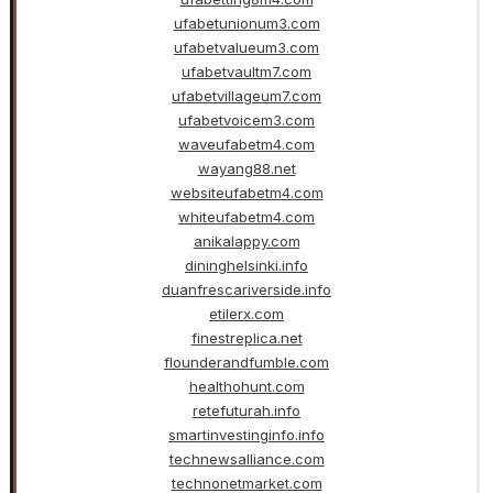
ufabetunionum3.com
ufabetvalueum3.com
ufabetvaultm7.com
ufabetvillageum7.com
ufabetvoicem3.com
waveufabetm4.com
wayang88.net
websiteufabetm4.com
whiteufabetm4.com
anikalappy.com
dininghelsinki.info
duanfrescariverside.info
etilerx.com
finestreplica.net
flounderandfumble.com
healthohunt.com
retefuturah.info
smartinvestinginfo.info
technewsalliance.com
technonetmarket.com