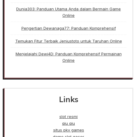
Dunia303: Panduan Utama Anda dalam Bermain Game
Online
Pengertian Dewanaga77: Panduan Komprehensif
Temukan Fitur Terbaik Jeniustoto untuk Taruhan Online
Menjelajahi Dewi4D: Panduan Komprehensif Permainan
Online
Links
slot resmi
qiu qiu
situs pkv games
demo slot gacor