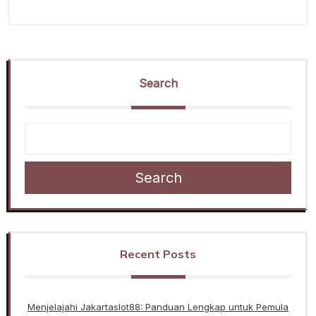
Search
Search
Recent Posts
Menjelajahi Jakartaslot88: Panduan Lengkap untuk Pemula