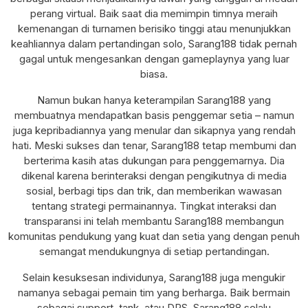
perang virtual. Baik saat dia memimpin timnya meraih
kemenangan di turnamen berisiko tinggi atau menunjukkan
keahliannya dalam pertandingan solo, Sarang188 tidak pernah
gagal untuk mengesankan dengan gameplaynya yang luar
biasa.
Namun bukan hanya keterampilan Sarang188 yang
membuatnya mendapatkan basis penggemar setia – namun
juga kepribadiannya yang menular dan sikapnya yang rendah
hati. Meski sukses dan tenar, Sarang188 tetap membumi dan
berterima kasih atas dukungan para penggemarnya. Dia
dikenal karena berinteraksi dengan pengikutnya di media
sosial, berbagi tips dan trik, dan memberikan wawasan
tentang strategi permainannya. Tingkat interaksi dan
transparansi ini telah membantu Sarang188 membangun
komunitas pendukung yang kuat dan setia yang dengan penuh
semangat mendukungnya di setiap pertandingan.
Selain kesuksesan individunya, Sarang188 juga mengukir
namanya sebagai pemain tim yang berharga. Baik bermain
sebagai support, tank, atau DPS, Sarang188 selalu