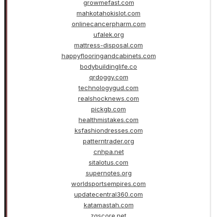
growmefast.com
mahkotahokislot.com
onlinecancerpharm.com
ufalek.org
mattress-disposal.com
happyflooringandcabinets.com
bodybuildinglife.co
qrdoggy.com
technologygud.com
realshocknews.com
pickgb.com
healthmistakes.com
ksfashiondresses.com
patterntrader.org
cnhpa.net
sitalotus.com
supernotes.org
worldsportsempires.com
updatecentral360.com
katamastah.com
zqscore.net