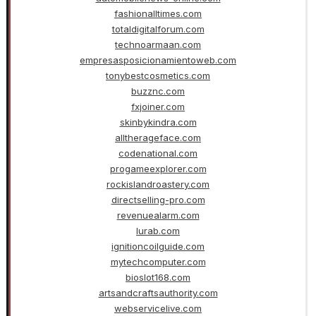
fashionalltimes.com
totaldigitalforum.com
technoarmaan.com
empresasposicionamientoweb.com
tonybestcosmetics.com
buzznc.com
fxjoiner.com
skinbykindra.com
alltherageface.com
codenational.com
progameexplorer.com
rockislandroastery.com
directselling-pro.com
revenuealarm.com
lurab.com
ignitioncoilguide.com
mytechcomputer.com
bioslot168.com
artsandcraftsauthority.com
webservicelive.com