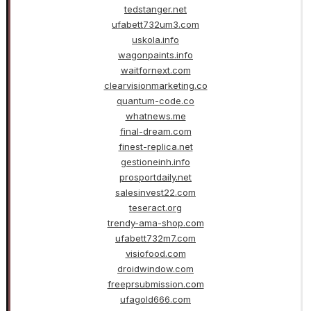
tedstanger.net
ufabett732um3.com
uskola.info
wagonpaints.info
waitfornext.com
clearvisionmarketing.co
quantum-code.co
whatnews.me
final-dream.com
finest-replica.net
gestioneinh.info
prosportdaily.net
salesinvest22.com
teseract.org
trendy-ama-shop.com
ufabett732m7.com
visiofood.com
droidwindow.com
freeprsubmission.com
ufagold666.com