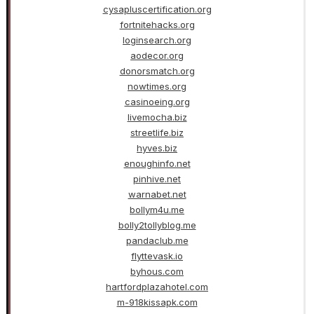
cysapluscertification.org
fortnitehacks.org
loginsearch.org
aodecor.org
donorsmatch.org
nowtimes.org
casinoeing.org
livemocha.biz
streetlife.biz
hyves.biz
enoughinfo.net
pinhive.net
warnabet.net
bollym4u.me
bolly2tollyblog.me
pandaclub.me
flyttevask.io
byhous.com
hartfordplazahotel.com
m-918kissapk.com