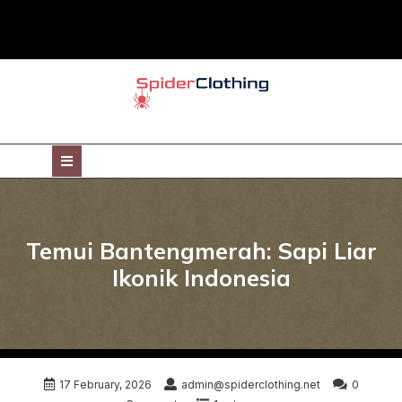
Skip
to
content
Open
Button
Temui Bantengmerah: Sapi Liar
Ikonik Indonesia
17 February, 2026
admin@spiderclothing.net
0