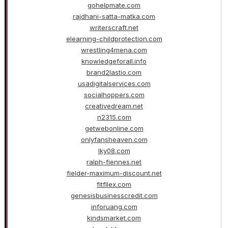
gohelpmate.com
rajdhani-satta-matka.com
writerscraft.net
elearning-childprotection.com
wrestling4mena.com
knowledgeforall.info
brand2lastio.com
usadigitalservices.com
socialhoppers.com
creativedream.net
n2315.com
getwebonline.com
onlyfansheaven.com
lky08.com
ralph-fiennes.net
fielder-maximum-discount.net
fitfllex.com
genesisbusinesscredit.com
inforuang.com
kindsmarket.com