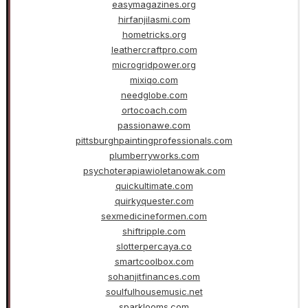
easymagazines.org
hirfanjilasmi.com
hometricks.org
leathercraftpro.com
microgridpower.org
mixiqo.com
needglobe.com
ortocoach.com
passionawe.com
pittsburghpaintingprofessionals.com
plumberryworks.com
psychoterapiawioletanowak.com
quickultimate.com
quirkyquester.com
sexmedicineformen.com
shiftripple.com
slotterpercaya.co
smartcoolbox.com
sohanjitfinances.com
soulfulhousemusic.net
sparklooms.com