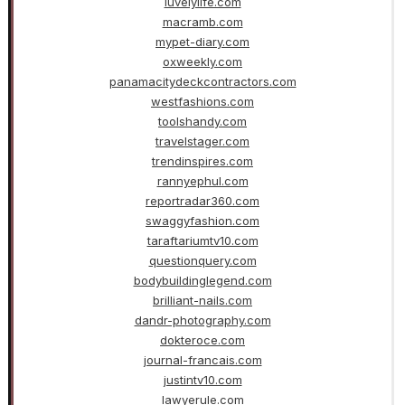
luvelylife.com
macramb.com
mypet-diary.com
oxweekly.com
panamacitydeckcontractors.com
westfashions.com
toolshandy.com
travelstager.com
trendinspires.com
rannyephul.com
reportradar360.com
swaggyfashion.com
taraftariumtv10.com
questionquery.com
bodybuildinglegend.com
brilliant-nails.com
dandr-photography.com
dokteroce.com
journal-francais.com
justintv10.com
lawyerule.com