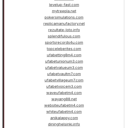
levelup-fast.com
mytreepla.net
pokersimulations.com
replicamanufactory.net
rezultate-loto.info
splendifulous.com
sportsrecords4u.com
topceleberites.com
ufabetting8m4.com
ufabetunionum3.com
ufabetvalueum3.com
ufabetvaultm7.com
ufabetvillageum7.com
ufabetvoicem3.com
waveufabetm4.com
wayang88.net
websiteufabetm4.com
whiteufabetm4.com
anikalappy.com
dininghelsinki.info