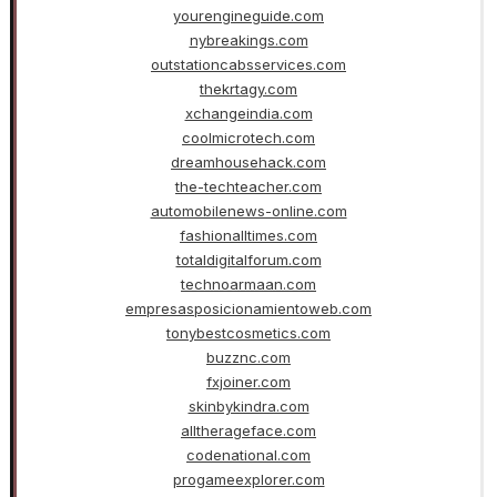
yourengineguide.com
nybreakings.com
outstationcabsservices.com
thekrtagy.com
xchangeindia.com
coolmicrotech.com
dreamhousehack.com
the-techteacher.com
automobilenews-online.com
fashionalltimes.com
totaldigitalforum.com
technoarmaan.com
empresasposicionamientoweb.com
tonybestcosmetics.com
buzznc.com
fxjoiner.com
skinbykindra.com
alltherageface.com
codenational.com
progameexplorer.com