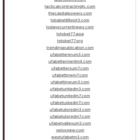
tacticalcontractingllc.com
thecapitalpowers.com
tobabet88slot3.com
todayscurrentnews.com
totobet77.asia
totobet77.org
trendingpublication.com
ufabettererum3.com
ufabettermentm4.com
ufabettersum7.com
ufabettinwm7.com
ufabettinwum3.com
ufabetunitedm3.com
ufabetunitedm7.com
ufabetuskedm7.com
ufabetutoredm3.com
ufabetutoredm7.com
ufabetvalleyum3.com
veloxview.com
westufabetm3.com