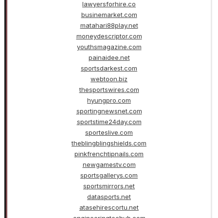
lawyersforhire.co
businemarket.com
matahari88play.net
moneydescriptor.com
youthsmagazine.com
painaidee.net
sportsdarkest.com
webtoon.biz
thesportswires.com
hyungpro.com
sportingnewsnet.com
sportstime24day.com
sporteslive.com
theblingblingshields.com
pinkfrenchtipnails.com
newgamestv.com
sportsgallerys.com
sportsmirrors.net
datasports.net
atasehirescortu.net
engineeringtechub.com