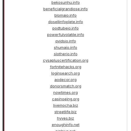
bekosunhu.info
beneficialgrandiose.info
blomaio.info
dosellinfoplete.info
podtubeio.info
powerfulvolatile.info
qvidsio.info
shumaio.info
slotherio.info
cysapluscertification.org
fortnitehacks.org
loginsearch.org
aodecor.org
donorsmatch.org
nowtimes.org
casinoeing.org
livemocha.biz
streetlife.biz
hyves.biz
enoughinfo.net
pinhive.net