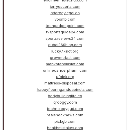
jerryescorts.com
attorneylegal.co
voomb.com
techgadgetpoint.com
tvsportsguide24.com
sportsreviews24.com
dubai360blog.com
lucky77slot.org
growmefast.com
mahkotahokislot.com
onlinecancerpharm.com
ufalek.org
mattress-disposal.com
happyflooringandcabinets.com
bodybuildinglife.co
qrdoggy.com
technologygud.com
realshocknews.com
pickgb.com
healthmistakes.com