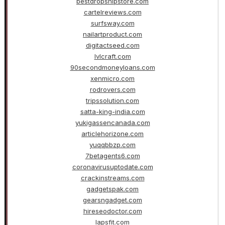
bestdropshipstore.com
cartelreviews.com
surfsway.com
nailartproduct.com
digitactseed.com
lvlcraft.com
90secondmoneyloans.com
xenmicro.com
rodrovers.com
tripssolution.com
satta-king-india.com
yukigassencanada.com
articlehorizone.com
yuqqbbzp.com
7betagents6.com
coronavirusuptodate.com
crackinstreams.com
gadgetspak.com
gearsngadget.com
hireseodoctor.com
lapsfit.com