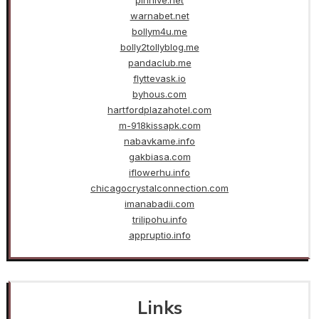
warnabet.net
bollym4u.me
bolly2tollyblog.me
pandaclub.me
flyttevask.io
byhous.com
hartfordplazahotel.com
m-918kissapk.com
nabavkame.info
gakbiasa.com
iflowerhu.info
chicagocrystalconnection.com
imanabadii.com
trilipohu.info
appruptio.info
Links