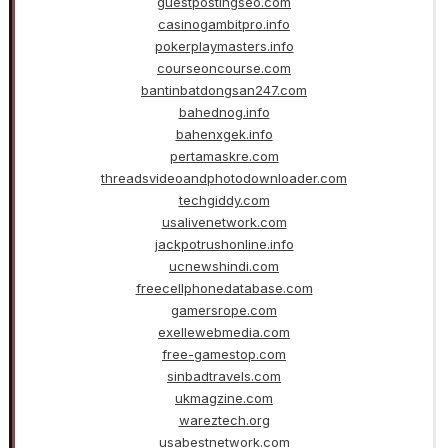
guestpostingseo.com
casinogambitpro.info
pokerplaymasters.info
courseoncourse.com
bantinbatdongsan247.com
bahednog.info
bahenxgek.info
pertamaskre.com
threadsvideoandphotodownloader.com
techgiddy.com
usalivenetwork.com
jackpotrushonline.info
ucnewshindi.com
freecellphonedatabase.com
gamersrope.com
exellewebmedia.com
free-gamestop.com
sinbadtravels.com
ukmagzine.com
wareztech.org
usabestnetwork.com