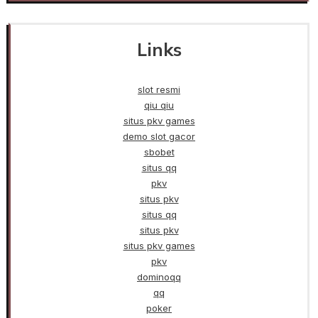
Links
slot resmi
qiu qiu
situs pkv games
demo slot gacor
sbobet
situs qq
pkv
situs pkv
situs qq
situs pkv
situs pkv games
pkv
dominoqq
qq
poker