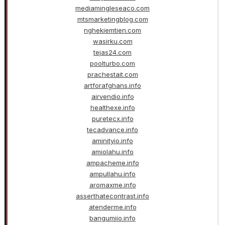
mediamingleseaco.com
mtsmarketingblog.com
nghekiemtien.com
wasirku.com
tejas24.com
poolturbo.com
prachestait.com
artforafghans.info
airvendio.info
healthexe.info
puretecx.info
tecadvance.info
aminityio.info
amiolahu.info
ampacheme.info
ampullahu.info
aromaxme.info
asserthatecontrast.info
atenderme.info
bangumiio.info