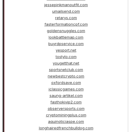
jessepinkmanoutfit.com
umailsend.com
retarys.com
fasterformationcpf.com
goldensnuggles.com
lookbattlemap.com
buyrdpservice.com
yesport.net
tostylo.com
yougetthat.net
sportsnetclub.com
newbestcrypto.com
oxfordsave.com
iclassicgames.com
saung-artikel.com
fasthokivip2.com
observersports.com
cryptominingplus.com
aquinoticiaspe.com
longhairedfrenchbulldog.com