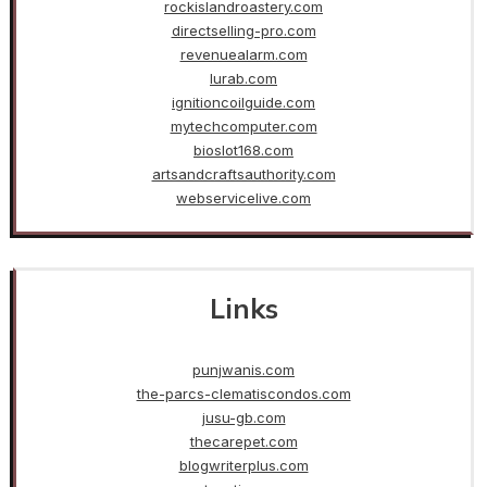
rockislandroastery.com
directselling-pro.com
revenuealarm.com
lurab.com
ignitioncoilguide.com
mytechcomputer.com
bioslot168.com
artsandcraftsauthority.com
webservicelive.com
Links
punjwanis.com
the-parcs-clematiscondos.com
jusu-gb.com
thecarepet.com
blogwriterplus.com