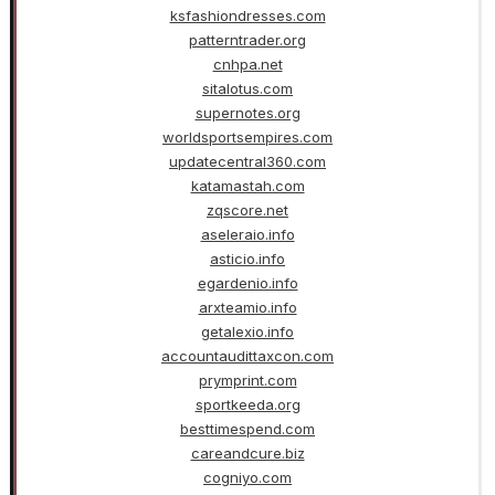
ksfashiondresses.com
patterntrader.org
cnhpa.net
sitalotus.com
supernotes.org
worldsportsempires.com
updatecentral360.com
katamastah.com
zqscore.net
aseleraio.info
asticio.info
egardenio.info
arxteamio.info
getalexio.info
accountaudittaxcon.com
prymprint.com
sportkeeda.org
besttimespend.com
careandcure.biz
cogniyo.com