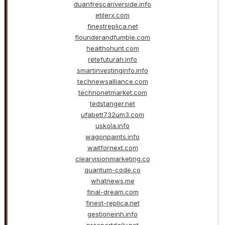
duanfrescariverside.info
etilerx.com
finestreplica.net
flounderandfumble.com
healthohunt.com
retefuturah.info
smartinvestinginfo.info
technewsalliance.com
technonetmarket.com
tedstanger.net
ufabett732um3.com
uskola.info
wagonpaints.info
waitfornext.com
clearvisionmarketing.co
quantum-code.co
whatnews.me
final-dream.com
finest-replica.net
gestioneinh.info
prosportdaily.net