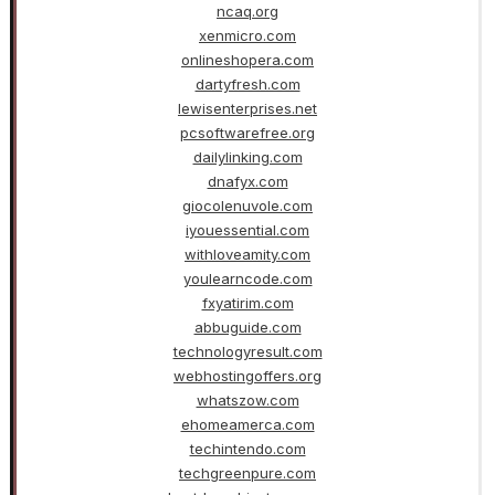
ncaq.org
xenmicro.com
onlineshopera.com
dartyfresh.com
lewisenterprises.net
pcsoftwarefree.org
dailylinking.com
dnafyx.com
giocolenuvole.com
iyouessential.com
withloveamity.com
youlearncode.com
fxyatirim.com
abbuguide.com
technologyresult.com
webhostingoffers.org
whatszow.com
ehomeamerca.com
techintendo.com
techgreenpure.com