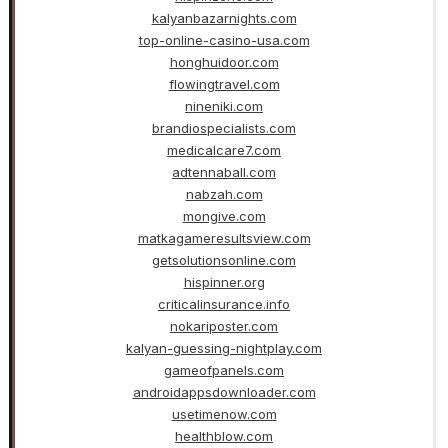
kalyanbazarnights.com
top-online-casino-usa.com
honghuidoor.com
flowingtravel.com
nineniki.com
brandiospecialists.com
medicalcare7.com
adtennaball.com
nabzah.com
mongive.com
matkagameresultsview.com
getsolutionsonline.com
hispinner.org
criticalinsurance.info
nokariposter.com
kalyan-guessing-nightplay.com
gameofpanels.com
androidappsdownloader.com
usetimenow.com
healthblow.com