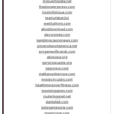
mypuertoplata.net
thepioneerxpress.com
howtofixissue.com
teamufabet.biz
webfullform.com
allviddownload.com
decorsmag.com
gamblingcasinonews.com
universitiesofamerica.net
progameofbrands.com
qbreview.org
servicewueste.org
zippyrevs.com
matkanumbernow.com
myjobcirculars.com
healthmoreoverfitness.com
topslotxgames.com
routerloggnet.net
dantella6.com
slotsgamesone.com
hispinzone.com