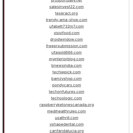
salesinvest22.com
teseract.org
trendy-ama-shop.com
ufabett732m7.com
visiofood.com
droidwindow.com
freeprsubmission.com
ufagold666.com
myinteriorblog.com
bnewsindia.com
techiepick.com
bamzyshop.com
pondycars.com
techonfutures.com
techoologic.com
raspberryketonescanada.org
medihealthrules.com
usathrill.com
vshapedental.com
canfandalucia.org