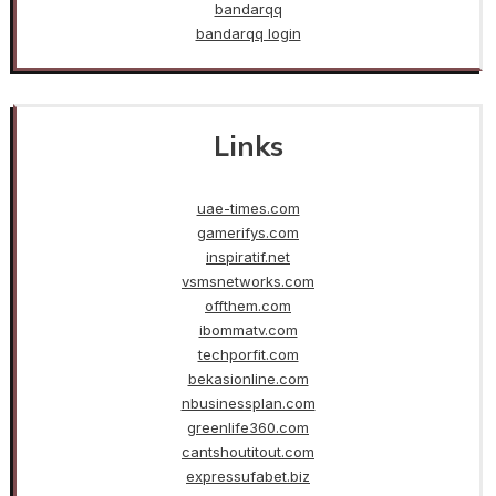
bandarqq
bandarqq login
Links
uae-times.com
gamerifys.com
inspiratif.net
vsmsnetworks.com
offthem.com
ibommatv.com
techporfit.com
bekasionline.com
nbusinessplan.com
greenlife360.com
cantshoutitout.com
expressufabet.biz