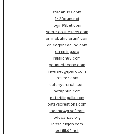
stagehubs.com
1x2forum.net
login99bet.com
secretcourtesans.com
onlinebahisforum1.com
chicagoheadline.com
camming.org
rajalion88.com
goupuntacana.com
riversedgepark.com
zaseez.com
catchycrunch.com
nofaphub.com
nefertitingalls.com
patsyscreations.com
income4proof.com
educaritas.org
lensajelajah.com
betflik09.net