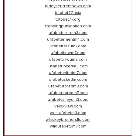
todayscurrentnews.com
totobet77.asia
totobet77.org
trendingpublication.com
ufabettererum3.com
ufabettermentm4.com
ufabettersum7.com
ufabettinwm7.com
ufabettinwum3.com
ufabetunitedm3.com
ufabetunitedm7.com
ufabetuskedm7.com
ufabetutoredm3.com
ufabetutoredm7.com
ufabetvalleyum3.com
veloxview.com
westufabetm3.com
whiskeybrothersllc.com
wildufabetum7.com