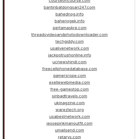
courseoncourse.com
bantinbatdongsan247.com
bahednog.info
bahenxgek.info
pertamaskre.com
threadsvideoandphotodownloader.com
techgiddy.com
usalivenetwork.com
jackpotrushonline.info
ucnewshindi.com
freecellphonedatabase.com
gamersrope.com
exellewebmedia.com
free-gamestop.com
sinbadtravels.com
ukmagzine.com
wareztech.org
usabestnetwork.com
jessepinkmanoutfit.com
umailsend.com
retarys.com