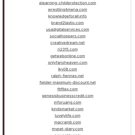
elearning-childprotection.com
wrestling4mena.com
knowledgeforall.info
brand2lastio.com
usadigitalservices.com
socialhoppers.com
creativedream.net
n2315.com
getwebonline.com
onlyfansheaven.com
lky08.com
ralph-fiennes.net
fielder-maximum-discount.net
fitfllex.com
genesisbusinesscredit.com
inforuang.com
kindsmarket.com
luvelylife.com
macramb.com
mypet-diary.com