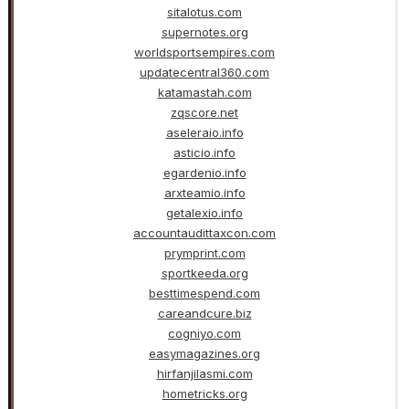
sitalotus.com
supernotes.org
worldsportsempires.com
updatecentral360.com
katamastah.com
zqscore.net
aseleraio.info
asticio.info
egardenio.info
arxteamio.info
getalexio.info
accountaudittaxcon.com
prymprint.com
sportkeeda.org
besttimespend.com
careandcure.biz
cogniyo.com
easymagazines.org
hirfanjilasmi.com
hometricks.org