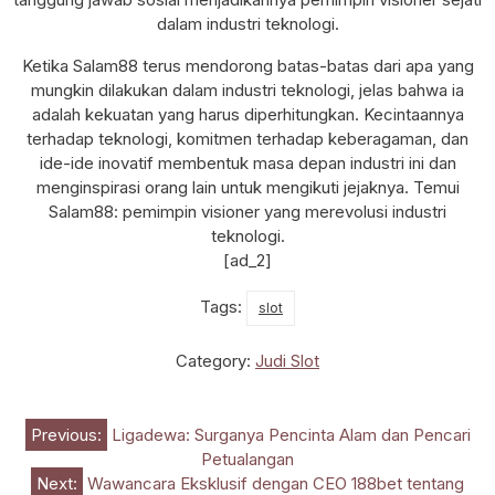
dalam industri teknologi.
Ketika Salam88 terus mendorong batas-batas dari apa yang
mungkin dilakukan dalam industri teknologi, jelas bahwa ia
adalah kekuatan yang harus diperhitungkan. Kecintaannya
terhadap teknologi, komitmen terhadap keberagaman, dan
ide-ide inovatif membentuk masa depan industri ini dan
menginspirasi orang lain untuk mengikuti jejaknya. Temui
Salam88: pemimpin visioner yang merevolusi industri
teknologi.
[ad_2]
Tags:
slot
Category:
Judi Slot
Post
Previous:
Ligadewa: Surganya Pencinta Alam dan Pencari
Petualangan
navigation
Next:
Wawancara Eksklusif dengan CEO 188bet tentang