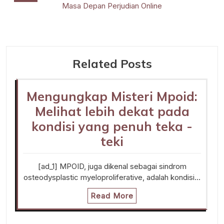
Masa Depan Perjudian Online
Related Posts
Mengungkap Misteri Mpoid:
Melihat lebih dekat pada
kondisi yang penuh teka -
teki
[ad_1] MPOID, juga dikenal sebagai sindrom
osteodysplastic myeloproliferative, adalah kondisi…
Read More