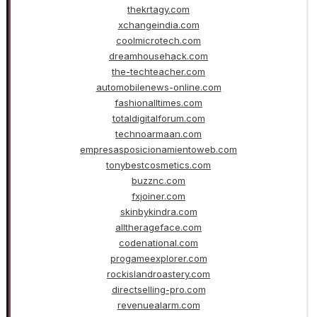
thekrtagy.com
xchangeindia.com
coolmicrotech.com
dreamhousehack.com
the-techteacher.com
automobilenews-online.com
fashionalltimes.com
totaldigitalforum.com
technoarmaan.com
empresasposicionamientoweb.com
tonybestcosmetics.com
buzznc.com
fxjoiner.com
skinbykindra.com
alltherageface.com
codenational.com
progameexplorer.com
rockislandroastery.com
directselling-pro.com
revenuealarm.com