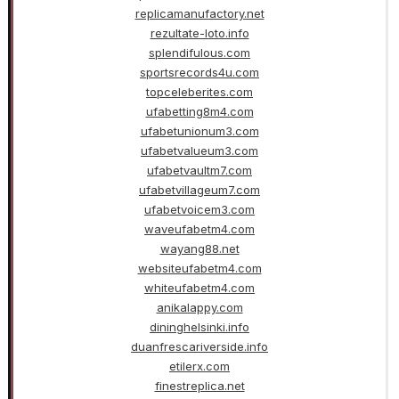
replicamanufactory.net
rezultate-loto.info
splendifulous.com
sportsrecords4u.com
topceleberites.com
ufabetting8m4.com
ufabetunionum3.com
ufabetvalueum3.com
ufabetvaultm7.com
ufabetvillageum7.com
ufabetvoicem3.com
waveufabetm4.com
wayang88.net
websiteufabetm4.com
whiteufabetm4.com
anikalappy.com
dininghelsinki.info
duanfrescariverside.info
etilerx.com
finestreplica.net