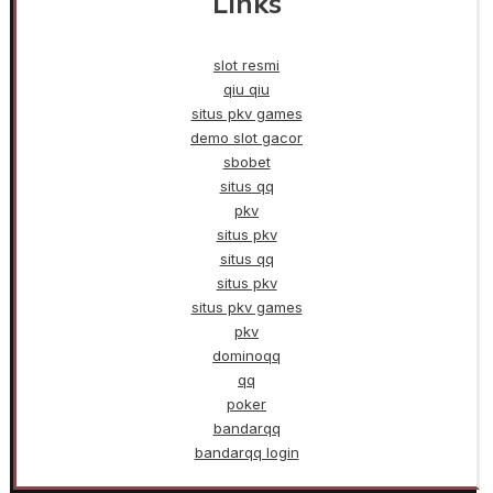
Links
slot resmi
qiu qiu
situs pkv games
demo slot gacor
sbobet
situs qq
pkv
situs pkv
situs qq
situs pkv
situs pkv games
pkv
dominoqq
qq
poker
bandarqq
bandarqq login