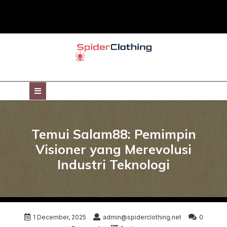
Skip
to
content
Open
Button
Temui Salam88: Pemimpin
Visioner yang Merevolusi
Industri Teknologi
1 December, 2025
admin@spiderclothing.net
0