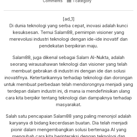
Comments
1 category
[ad_1]
Di dunia teknologi yang serba cepat, inovasi adalah kunci
kesuksesan. Temui Salam88, pemimpin visioner yang
merevolusi industri teknologi dengan ide-ide inovatif dan
pendekatan berpikiran maju.
Salam88, juga dikenal sebagai Salam Al-Nukta, adalah
seorang wirausahawan teknologi dan visioner yang telah
membuat gebrakan di industri ini dengan ide dan solusi
inovatifnya. Ketertarikannya terhadap teknologi dan dorongan
untuk membuat perbedaan telah mendorongnya menjadi yang
terdepan dalam industri ini, di mana ia mendefinisikan ulang
cara kita berpikir tentang teknologi dan dampaknya terhadap
masyarakat.
Salah satu pencapaian Salam88 yang paling menonjol adalah
karyanya di bidang kecerdasan buatan. Dia telah menjadi
pionir dalam mengembangkan solusi bertenaga AI yang
mengubah cara kita berinteraksi dengan teknologi dan