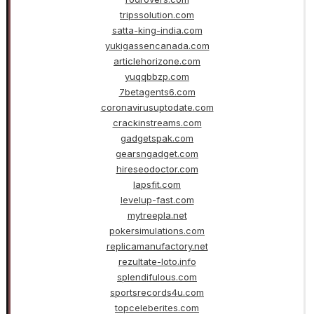
tripssolution.com
satta-king-india.com
yukigassencanada.com
articlehorizone.com
yuqqbbzp.com
7betagents6.com
coronavirusuptodate.com
crackinstreams.com
gadgetspak.com
gearsngadget.com
hireseodoctor.com
lapsfit.com
levelup-fast.com
mytreepla.net
pokersimulations.com
replicamanufactory.net
rezultate-loto.info
splendifulous.com
sportsrecords4u.com
topceleberites.com