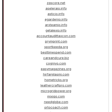
zqscore.net
aseleraio.info
asticio.info
egardenio.info
arxteamio.info
getalexio.info
accountaudittaxcon.com
prymprint.com
sportkeeda.org
besttimespend.com
careandcure.biz
cogniyo.com
easymagazines.org
hirfanjilasmi.com
hometricks.org
leathercraftpro.com
microgridpower.org
mixiqo.com
needglobe.com
ortocoach.com