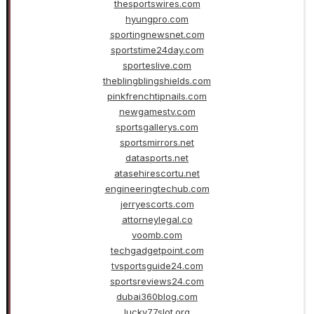
thesportswires.com
hyungpro.com
sportingnewsnet.com
sportstime24day.com
sporteslive.com
theblingblingshields.com
pinkfrenchtipnails.com
newgamestv.com
sportsgallerys.com
sportsmirrors.net
datasports.net
atasehirescortu.net
engineeringtechub.com
jerryescorts.com
attorneylegal.co
voomb.com
techgadgetpoint.com
tvsportsguide24.com
sportsreviews24.com
dubai360blog.com
lucky77slot.org