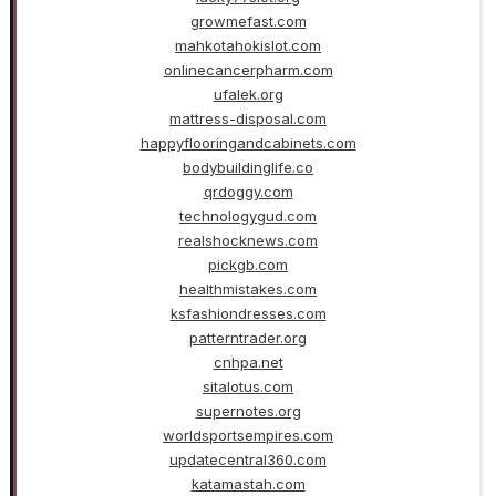
growmefast.com
mahkotahokislot.com
onlinecancerpharm.com
ufalek.org
mattress-disposal.com
happyflooringandcabinets.com
bodybuildinglife.co
qrdoggy.com
technologygud.com
realshocknews.com
pickgb.com
healthmistakes.com
ksfashiondresses.com
patterntrader.org
cnhpa.net
sitalotus.com
supernotes.org
worldsportsempires.com
updatecentral360.com
katamastah.com