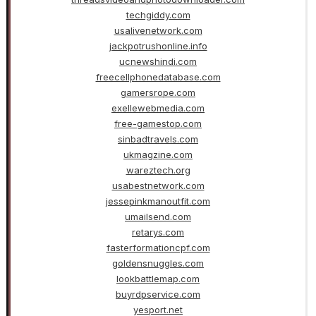
techgiddy.com
usalivenetwork.com
jackpotrushonline.info
ucnewshindi.com
freecellphonedatabase.com
gamersrope.com
exellewebmedia.com
free-gamestop.com
sinbadtravels.com
ukmagzine.com
wareztech.org
usabestnetwork.com
jessepinkmanoutfit.com
umailsend.com
retarys.com
fasterformationcpf.com
goldensnuggles.com
lookbattlemap.com
buyrdpservice.com
yesport.net