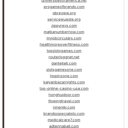
universitiesofamerica.net
progameofbrands.com
qbreview.org
servicewueste.org
zippyrevs.com
matkanumbernow.com
myjobcirculars.com
healthmoreoverfitness.com
topslotxgames.com
routerloggnet.net
dantella6.com
slotsgamesone.com
hispinzone.com
kalyanbazarnights.com
top-online-casino-usa.com
honghuidoor.com
flowingtravel.com
nineniki.com
brandiospecialists.com
medicalcare7.com
adtennaball.com