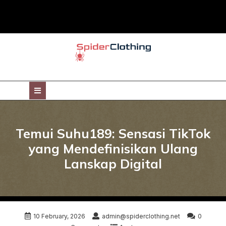
Skip
to
content
Open
Button
Temui Suhu189: Sensasi TikTok
yang Mendefinisikan Ulang
Lanskap Digital
10 February, 2026
admin@spiderclothing.net
0