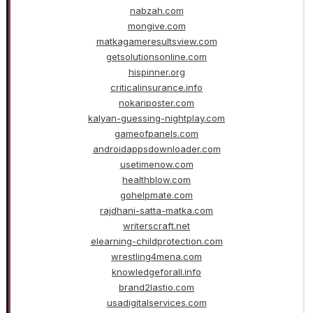
nabzah.com
mongive.com
matkagameresultsview.com
getsolutionsonline.com
hispinner.org
criticalinsurance.info
nokariposter.com
kalyan-guessing-nightplay.com
gameofpanels.com
androidappsdownloader.com
usetimenow.com
healthblow.com
gohelpmate.com
rajdhani-satta-matka.com
writerscraft.net
elearning-childprotection.com
wrestling4mena.com
knowledgeforall.info
brand2lastio.com
usadigitalservices.com