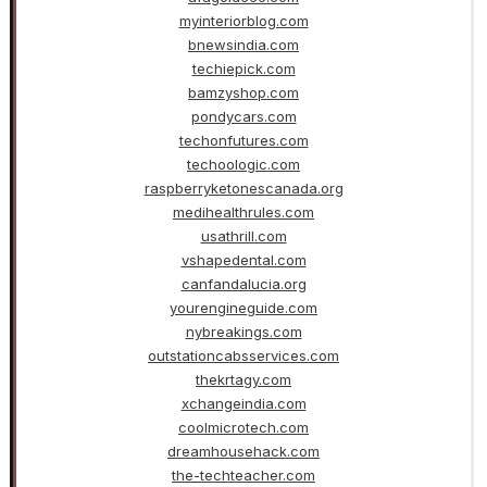
myinteriorblog.com
bnewsindia.com
techiepick.com
bamzyshop.com
pondycars.com
techonfutures.com
techoologic.com
raspberryketonescanada.org
medihealthrules.com
usathrill.com
vshapedental.com
canfandalucia.org
yourengineguide.com
nybreakings.com
outstationcabsservices.com
thekrtagy.com
xchangeindia.com
coolmicrotech.com
dreamhousehack.com
the-techteacher.com