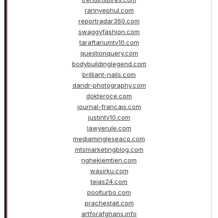
rannyephul.com
reportradar360.com
swaggyfashion.com
taraftariumtv10.com
questionquery.com
bodybuildinglegend.com
brilliant-nails.com
dandr-photography.com
dokteroce.com
journal-francais.com
justintv10.com
lawyerule.com
mediamingleseaco.com
mtsmarketingblog.com
nghekiemtien.com
wasirku.com
tejas24.com
poolturbo.com
prachestait.com
artforafghans.info