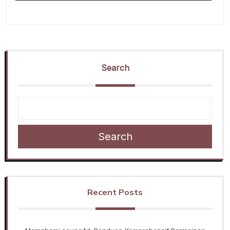
Search
Search
Recent Posts