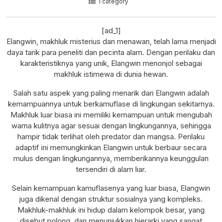
1 category
[ad_1]
Elangwin, makhluk misterius dan menawan, telah lama menjadi
daya tarik para peneliti dan pecinta alam. Dengan perilaku dan
karakteristiknya yang unik, Elangwin menonjol sebagai
makhluk istimewa di dunia hewan.
Salah satu aspek yang paling menarik dari Elangwin adalah
kemampuannya untuk berkamuflase di lingkungan sekitarnya.
Makhluk luar biasa ini memiliki kemampuan untuk mengubah
warna kulitnya agar sesuai dengan lingkungannya, sehingga
hampir tidak terlihat oleh predator dan mangsa. Perilaku
adaptif ini memungkinkan Elangwin untuk berbaur secara
mulus dengan lingkungannya, memberikannya keunggulan
tersendiri di alam liar.
Selain kemampuan kamuflasenya yang luar biasa, Elangwin
juga dikenal dengan struktur sosialnya yang kompleks.
Makhluk-makhluk ini hidup dalam kelompok besar, yang
disebut polong, dan menunjukkan hierarki yang sangat