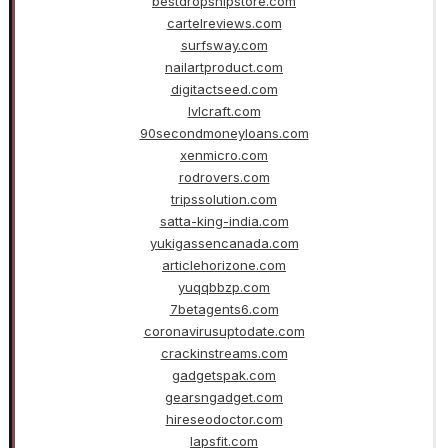
bestdropshipstore.com
cartelreviews.com
surfsway.com
nailartproduct.com
digitactseed.com
lvlcraft.com
90secondmoneyloans.com
xenmicro.com
rodrovers.com
tripssolution.com
satta-king-india.com
yukigassencanada.com
articlehorizone.com
yuqqbbzp.com
7betagents6.com
coronavirusuptodate.com
crackinstreams.com
gadgetspak.com
gearsngadget.com
hireseodoctor.com
lapsfit.com