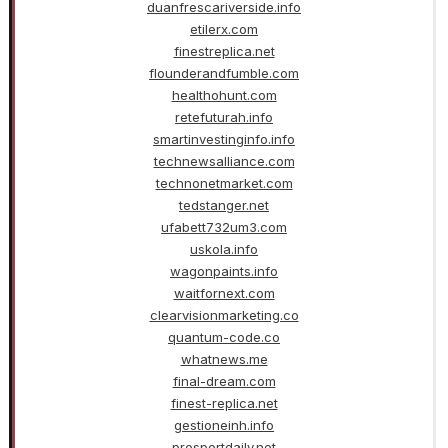
duanfrescariverside.info
etilerx.com
finestreplica.net
flounderandfumble.com
healthohunt.com
retefuturah.info
smartinvestinginfo.info
technewsalliance.com
technonetmarket.com
tedstanger.net
ufabett732um3.com
uskola.info
wagonpaints.info
waitfornext.com
clearvisionmarketing.co
quantum-code.co
whatnews.me
final-dream.com
finest-replica.net
gestioneinh.info
prosportdaily.net