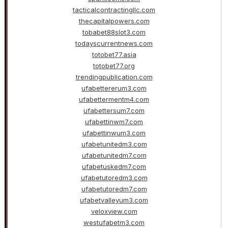
tacticalcontractingllc.com
thecapitalpowers.com
tobabet88slot3.com
todayscurrentnews.com
totobet77.asia
totobet77.org
trendingpublication.com
ufabettererum3.com
ufabettermentm4.com
ufabettersum7.com
ufabettinwm7.com
ufabettinwum3.com
ufabetunitedm3.com
ufabetunitedm7.com
ufabetuskedm7.com
ufabetutoredm3.com
ufabetutoredm7.com
ufabetvalleyum3.com
veloxview.com
westufabetm3.com