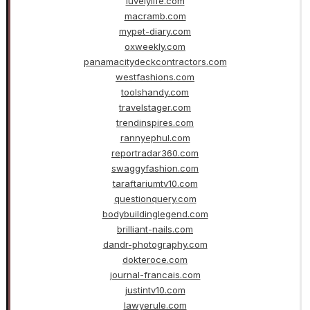
luvelylife.com
macramb.com
mypet-diary.com
oxweekly.com
panamacitydeckcontractors.com
westfashions.com
toolshandy.com
travelstager.com
trendinspires.com
rannyephul.com
reportradar360.com
swaggyfashion.com
taraftariumtv10.com
questionquery.com
bodybuildinglegend.com
brilliant-nails.com
dandr-photography.com
dokteroce.com
journal-francais.com
justintv10.com
lawyerule.com