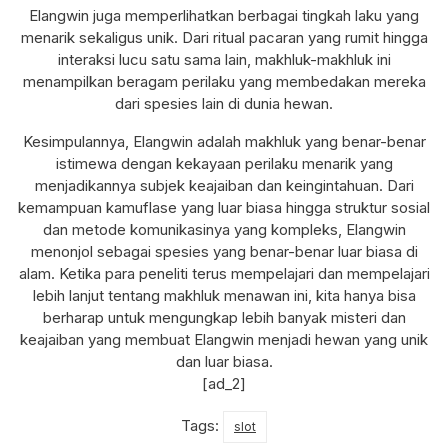
Elangwin juga memperlihatkan berbagai tingkah laku yang
menarik sekaligus unik. Dari ritual pacaran yang rumit hingga
interaksi lucu satu sama lain, makhluk-makhluk ini
menampilkan beragam perilaku yang membedakan mereka
dari spesies lain di dunia hewan.
Kesimpulannya, Elangwin adalah makhluk yang benar-benar
istimewa dengan kekayaan perilaku menarik yang
menjadikannya subjek keajaiban dan keingintahuan. Dari
kemampuan kamuflase yang luar biasa hingga struktur sosial
dan metode komunikasinya yang kompleks, Elangwin
menonjol sebagai spesies yang benar-benar luar biasa di
alam. Ketika para peneliti terus mempelajari dan mempelajari
lebih lanjut tentang makhluk menawan ini, kita hanya bisa
berharap untuk mengungkap lebih banyak misteri dan
keajaiban yang membuat Elangwin menjadi hewan yang unik
dan luar biasa.
[ad_2]
Tags:
slot