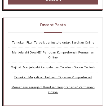
Recent Posts
Temukan Fitur Terbaik Jeniustoto untuk Taruhan Online
Menjelajahi Dewi4D: Panduan Komprehensif Permainan
Online
Gajibet: Menjelajahi Pengalaman Taruhan Online Terbaik
Temukan Majestibet Terbaru: Tinjauan Komprehensif
Memahami saung4d: Panduan Komprehensif Permainan
Online