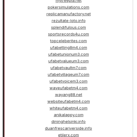
mytreepla.net
pokersimulations.com
replicamanufactory.net
rezultate-loto.info
splendifulous.com
sportsrecords4u.com
topceleberites.com
ufabetting8m4.com
ufabetunionum3.com
ufabetvalueum3.com
ufabetvaultm7.com
ufabetvillageum7.com
ufabetvoicem3.com
waveufabetm4.com
wayang88.net
websiteufabetm4.com
whiteufabetm4.com
anikalappy.com
dininghelsinki.info
duanfrescariverside.info
etilerx.com