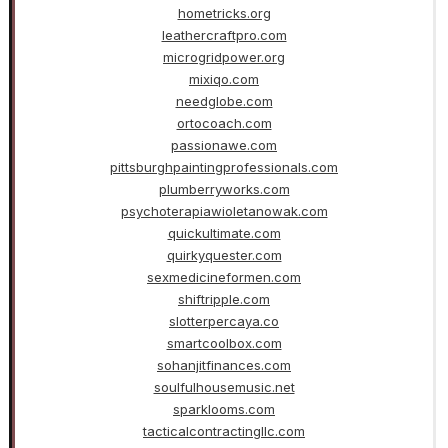
hometricks.org
leathercraftpro.com
microgridpower.org
mixiqo.com
needglobe.com
ortocoach.com
passionawe.com
pittsburghpaintingprofessionals.com
plumberryworks.com
psychoterapiawioletanowak.com
quickultimate.com
quirkyquester.com
sexmedicineformen.com
shiftripple.com
slotterpercaya.co
smartcoolbox.com
sohanjitfinances.com
soulfulhousemusic.net
sparklooms.com
tacticalcontractingllc.com