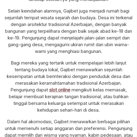
Selain keindahan alamnya, Gajibet juga menjadi rumah bagi
sejumlah tempat wisata sejarah dan budaya. Desa ini terkenal
dengan arsitektur tradisional Azerbaijan, dengan banyak
bangunan yang terpelihara dengan baik sejak abad ke-18 dan
ke-19. Pengunjung dapat menjelajahi jalan-jalan sempit dan
gang-gang desa, mengagumi ukiran rumit dan ubin warna-
warni yang menghiasi bangunan.
Bagi mereka yang tertarik untuk mempelajari lebih lanjut
tentang budaya lokal, Gajibet menawarkan sejumlah
kesempatan untuk berinteraksi dengan penduduk desa dan
merasakan keramahtamahan tradisional Azerbaijan.
Pengunjung dapat
slot online
mengikuti kelas memasak,
belajar membuat kerajinan tangan tradisional, atau bahkan
tinggal bersama keluarga setempat untuk merasakan
kehidupan sehari-hari di desa.
Dalam hal akomodasi, Gajibet menawarkan berbagai pilihan
untuk memenuhi setiap anggaran dan preferensi. Pengunjung
dapat memilih dari wisma yang nyaman, kabin pedesaan, atau