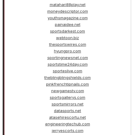
matahari88play.net
moneydescriptor.com
youthsmagazine.com
painaidee.net
sportsdarkest.com
webtoon.biz
thesportswires.com
hyungpro.com
sportingnewsnet.com
sportstime24day.com
sporteslive.com
theblingblingshields.com
pinkfrenchtipnails.com
newgamestv.com
sportsgallerys.com
sportsmirrors.net
datasports.net
atasehirescortu.net
engineeringtechub.com
jerryescorts.com