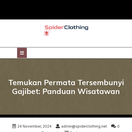
Skip
to
content
Open
Button
Temukan Permata Tersembunyi
Gajibet: Panduan Wisatawan
24 November, 2024
admin@spiderclothing.net
0