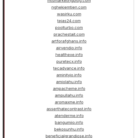
mtsmarketingblog.com
nghekiemtien.com
wasirku.com
tejas24.com
poolturbo.com
prachestait.com
artforafghans.info
airvendio.info
healthexe.info
puretecx.info
tecadvance.info
aminityio.info
amiolahu.info
ampacheme.info
ampullahu.info
aromaxme.info
asserthatecontrast.info
atenderme.info
bangumiio.info
bekosunhu.info
beneficialgrandiose.info