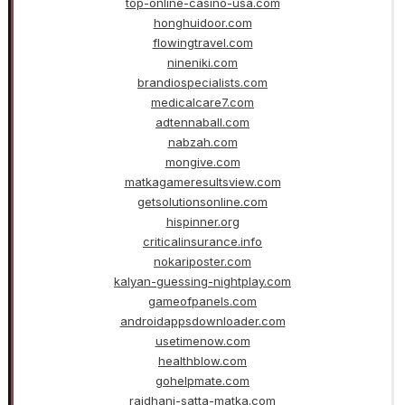
top-online-casino-usa.com
honghuidoor.com
flowingtravel.com
nineniki.com
brandiospecialists.com
medicalcare7.com
adtennaball.com
nabzah.com
mongive.com
matkagameresultsview.com
getsolutionsonline.com
hispinner.org
criticalinsurance.info
nokariposter.com
kalyan-guessing-nightplay.com
gameofpanels.com
androidappsdownloader.com
usetimenow.com
healthblow.com
gohelpmate.com
rajdhani-satta-matka.com