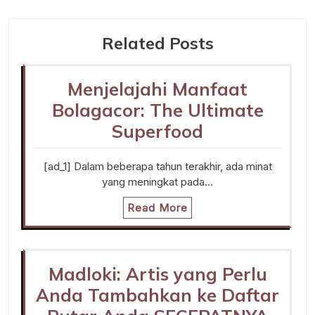
Related Posts
Menjelajahi Manfaat
Bolagacor: The Ultimate
Superfood
[ad_1] Dalam beberapa tahun terakhir, ada minat
yang meningkat pada…
Read More
Madloki: Artis yang Perlu
Anda Tambahkan ke Daftar