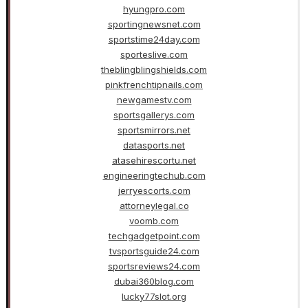
hyungpro.com
sportingnewsnet.com
sportstime24day.com
sporteslive.com
theblingblingshields.com
pinkfrenchtipnails.com
newgamestv.com
sportsgallerys.com
sportsmirrors.net
datasports.net
atasehirescortu.net
engineeringtechub.com
jerryescorts.com
attorneylegal.co
voomb.com
techgadgetpoint.com
tvsportsguide24.com
sportsreviews24.com
dubai360blog.com
lucky77slot.org