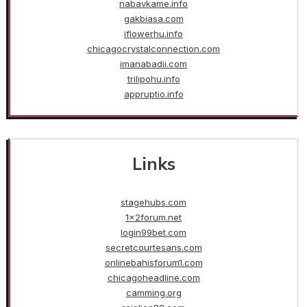
nabavkame.info
gakbiasa.com
iflowerhu.info
chicagocrystalconnection.com
imanabadii.com
trilipohu.info
appruptio.info
Links
stagehubs.com
1x2forum.net
login99bet.com
secretcourtesans.com
onlinebahisforum1.com
chicagoheadline.com
camming.org