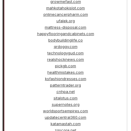
growmefast.com
mahkotahokislot.com
onlinecancerpharm.com
ufalek.org
mattress-disposal.com
happyflooringandcabinets.com
bodybuildinglife.co
qrdoggy.com
technologygud.com
realshocknews.com
pickgb.com
healthmistakes.com
ksfashiondresses.com
patterntrader.org
cnhpa.net
sitalotus.com
supernotes.org
worldsportsempires.com
updatecentral360.com
katamastah.com
zqscore.net