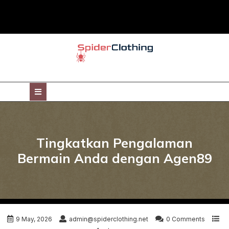
Skip
to
content
Open
Button
Tingkatkan Pengalaman
Bermain Anda dengan Agen89
9 May, 2026
admin@spiderclothing.net
0 Comments