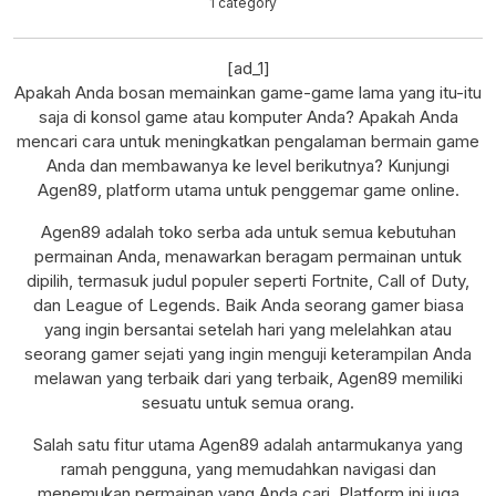
1 category
[ad_1]
Apakah Anda bosan memainkan game-game lama yang itu-itu
saja di konsol game atau komputer Anda? Apakah Anda
mencari cara untuk meningkatkan pengalaman bermain game
Anda dan membawanya ke level berikutnya? Kunjungi
Agen89, platform utama untuk penggemar game online.
Agen89 adalah toko serba ada untuk semua kebutuhan
permainan Anda, menawarkan beragam permainan untuk
dipilih, termasuk judul populer seperti Fortnite, Call of Duty,
dan League of Legends. Baik Anda seorang gamer biasa
yang ingin bersantai setelah hari yang melelahkan atau
seorang gamer sejati yang ingin menguji keterampilan Anda
melawan yang terbaik dari yang terbaik, Agen89 memiliki
sesuatu untuk semua orang.
Salah satu fitur utama Agen89 adalah antarmukanya yang
ramah pengguna, yang memudahkan navigasi dan
menemukan permainan yang Anda cari. Platform ini juga