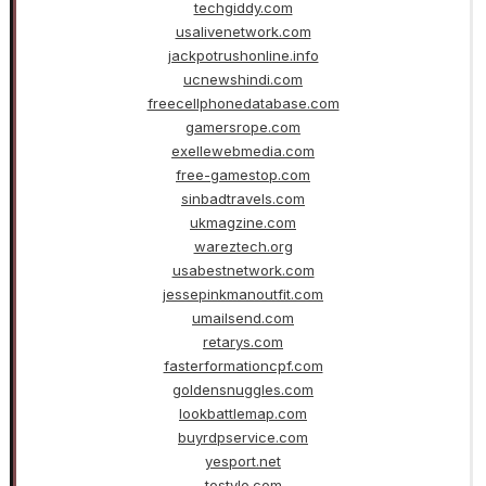
techgiddy.com
usalivenetwork.com
jackpotrushonline.info
ucnewshindi.com
freecellphonedatabase.com
gamersrope.com
exellewebmedia.com
free-gamestop.com
sinbadtravels.com
ukmagzine.com
wareztech.org
usabestnetwork.com
jessepinkmanoutfit.com
umailsend.com
retarys.com
fasterformationcpf.com
goldensnuggles.com
lookbattlemap.com
buyrdpservice.com
yesport.net
tostylo.com