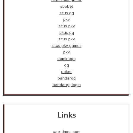
sbobet
situs qq
pkv
situs pkv
situs qq
situs pkv
situs pkv games
pkv
dominoqq
qq
poker
bandarqq
bandarqq login
Links
uae-times.com