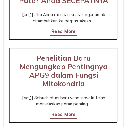
Putar Anda SECEPATNYA
[ad_1] Jika Anda mencari suara segar untuk
ditambahkan ke perpustakaan…
Read More
Penelitian Baru
Mengungkap Pentingnya
APG9 dalam Fungsi
Mitokondria
[ad_1] Sebuah studi baru yang inovatif telah
menjelaskan peran penting…
Read More