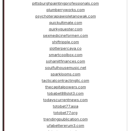
pittsburghpaintingprofessionals.com
plumberryworks.com
psychoterapiawioletanowak.com
quickultimate.com
quirkyquester.com
sexmedicineformen.com
shiftripple.com
slotterpercaya.co
smartcoolbox.com
sohanjitfinances.com
soulfulhousemusic.net
sparklooms.com
tacticalcontractingllc.com
thecapitalpowers.com
tobabet88slot3.com
todayscurrentnews.com
totobet77.asia
totobet77.org
trendingpublication.com
ufabettererum3.com