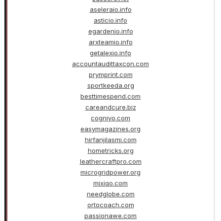
aseleraio.info
asticio.info
egardenio.info
arxteamio.info
getalexio.info
accountaudittaxcon.com
prymprint.com
sportkeeda.org
besttimespend.com
careandcure.biz
cogniyo.com
easymagazines.org
hirfanjilasmi.com
hometricks.org
leathercraftpro.com
microgridpower.org
mixiqo.com
needglobe.com
ortocoach.com
passionawe.com