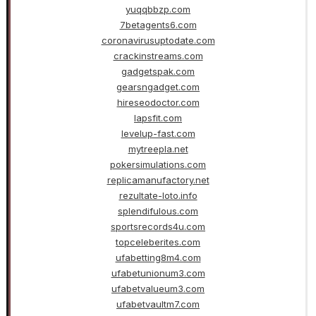
yuqqbbzp.com
7betagents6.com
coronavirusuptodate.com
crackinstreams.com
gadgetspak.com
gearsngadget.com
hireseodoctor.com
lapsfit.com
levelup-fast.com
mytreepla.net
pokersimulations.com
replicamanufactory.net
rezultate-loto.info
splendifulous.com
sportsrecords4u.com
topceleberites.com
ufabetting8m4.com
ufabetunionum3.com
ufabetvalueum3.com
ufabetvaultm7.com