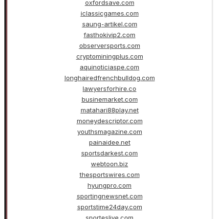
oxfordsave.com
iclassicgames.com
saung-artikel.com
fasthokivip2.com
observersports.com
cryptominingplus.com
aquinoticiaspe.com
longhairedfrenchbulldog.com
lawyersforhire.co
businemarket.com
matahari88play.net
moneydescriptor.com
youthsmagazine.com
painaidee.net
sportsdarkest.com
webtoon.biz
thesportswires.com
hyungpro.com
sportingnewsnet.com
sportstime24day.com
sporteslive.com