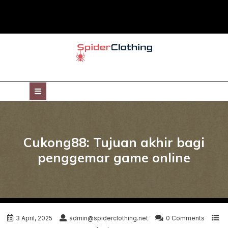
Skip
to
content
Open
Button
Cukong88: Tujuan akhir bagi
penggemar game online
3 April, 2025
admin@spiderclothing.net
0 Comments