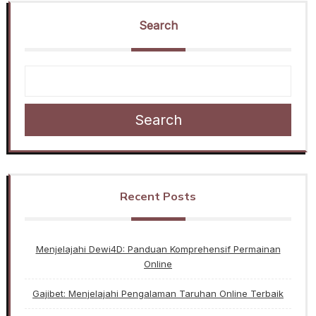
Search
Search
Recent Posts
Menjelajahi Dewi4D: Panduan Komprehensif Permainan
Online
Gajibet: Menjelajahi Pengalaman Taruhan Online Terbaik