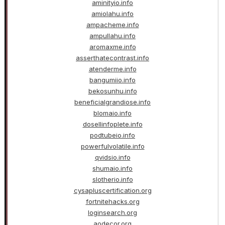
aminityio.info
amiolahu.info
ampacheme.info
ampullahu.info
aromaxme.info
asserthatecontrast.info
atenderme.info
bangumiio.info
bekosunhu.info
beneficialgrandiose.info
blomaio.info
dosellinfoplete.info
podtubeio.info
powerfulvolatile.info
qvidsio.info
shumaio.info
slotherio.info
cysapluscertification.org
fortnitehacks.org
loginsearch.org
aodecor.org