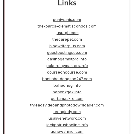
Links
punjwanis.com
the-parcs-clematiscondos.com
jusu-gb.com
thecarepet.com
blogwriterplus.com
guestpostingseo.com
casinogambitpro.info
pokerplaymasters.info
courseoncourse.com
bantinbatdongsan247.com
bahednog.info
bahenxgek.info
pertamaskre.com
threadsvideoandphotodownloader.com
techgiddy.com
usalivenetwork.com
jackpotrushonline.info
ucnewshindi.com