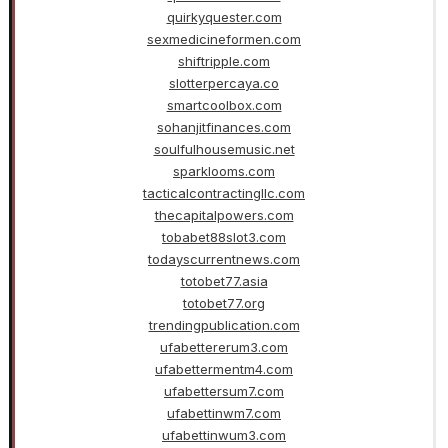
quirkyquester.com
sexmedicineformen.com
shiftripple.com
slotterpercaya.co
smartcoolbox.com
sohanjitfinances.com
soulfulhousemusic.net
sparklooms.com
tacticalcontractingllc.com
thecapitalpowers.com
tobabet88slot3.com
todayscurrentnews.com
totobet77.asia
totobet77.org
trendingpublication.com
ufabettererum3.com
ufabettermentm4.com
ufabettersum7.com
ufabettinwm7.com
ufabettinwum3.com