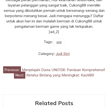
layanan pelanggan yang sangat baik, Cukong88 memiliki
semua yang dibutuhkan pemain untuk bersenang-senang dan
berpotensi menang besar. Jadi mengapa menunggu? Daftar
untuk akun hari ini dan mulailah bermain di Cukong88 untuk
pengalaman bermain game yang tak terlupakan.
[ad_2]
Tags:
slot
Category:
Judi Slot
Post
Previous:
Menjelajahi Dunia UNO138: Panduan Komprehensif
Next:
Ketahui Bintang yang Meningkat: Kastil89
navigation
Related Posts