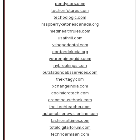
pondycars.com
techonfutures.com
techoologic.com
raspberryketonescanada.org
medihealthrules.com
usathrill.com
vshapedental.com
canfandalucia.org
yourengineguide.com
nybreakings.com
outstationcabsservices.com
thekrtagy.com
xchangeindia.com
coolmicrotech.com
dreamhousehack.com
the-techteacher.com
automobilenews-online.com
fashionalltimes.com
totaldigitalforum.com
technoarmaan.com