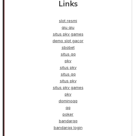
Links
slot resmi
qiu qiu
situs pkv games
demo slot gacor
sbobet
situs qq
pkv
situs pkv
situs qq
situs pkv
situs pkv games
pkv
dominoqq
qq
poker
bandarqq
bandarqq login