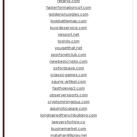
retarys.com
fasterformationcpf.com
goldensnuggles.com
lookbattlemap.com
buyrdpservice.com
yesport.net
tostylo.com
yougetthat.net
sportsnetclub.com
newbestcrypto.com
oxfordsave.com
iclassicgames.com
saung-artikel.com
fasthokivip2.com
observersports.com
cryptominingplus.com
aquinoticiaspe.com
longhairedfrenchbulldog.com
lawyersforhire.co
businemarket.com
matahari88play.net