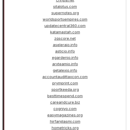
sitalotus.com
supernotes.org
worldsportsempires.com
updatecentral360.com
katamastah.com
zqscore.net
aseleraio.info
asticio.info
egardenio.info
arxteamio.info
getalexio.info
accountaudittaxcon.com
prymprint.com
sportkeeda.org
besttimespend.com
careandcure.biz
cogniyo.com
easymagazines.org
hirfanjilasmi.com
hometricks.org