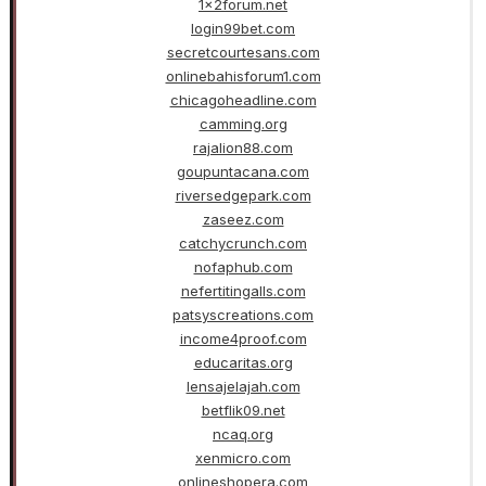
1x2forum.net
login99bet.com
secretcourtesans.com
onlinebahisforum1.com
chicagoheadline.com
camming.org
rajalion88.com
goupuntacana.com
riversedgepark.com
zaseez.com
catchycrunch.com
nofaphub.com
nefertitingalls.com
patsyscreations.com
income4proof.com
educaritas.org
lensajelajah.com
betflik09.net
ncaq.org
xenmicro.com
onlineshopera.com