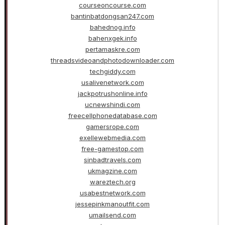
courseoncourse.com
bantinbatdongsan247.com
bahednog.info
bahenxgek.info
pertamaskre.com
threadsvideoandphotodownloader.com
techgiddy.com
usalivenetwork.com
jackpotrushonline.info
ucnewshindi.com
freecellphonedatabase.com
gamersrope.com
exellewebmedia.com
free-gamestop.com
sinbadtravels.com
ukmagzine.com
wareztech.org
usabestnetwork.com
jessepinkmanoutfit.com
umailsend.com