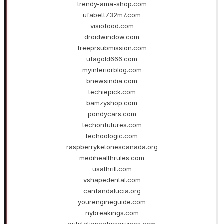
trendy-ama-shop.com
ufabett732m7.com
visiofood.com
droidwindow.com
freeprsubmission.com
ufagold666.com
myinteriorblog.com
bnewsindia.com
techiepick.com
bamzyshop.com
pondycars.com
techonfutures.com
techoologic.com
raspberryketonescanada.org
medihealthrules.com
usathrill.com
vshapedental.com
canfandalucia.org
yourengineguide.com
nybreakings.com
outstationcabsservices.com