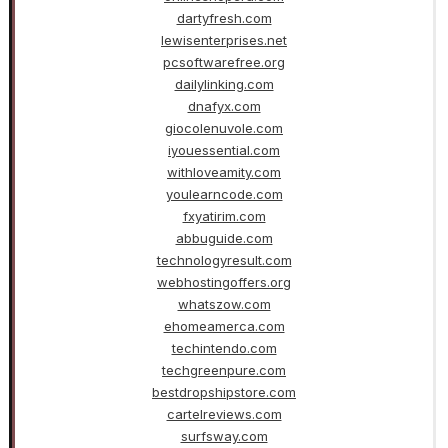
dartyfresh.com
lewisenterprises.net
pcsoftwarefree.org
dailylinking.com
dnafyx.com
giocolenuvole.com
iyouessential.com
withloveamity.com
youlearncode.com
fxyatirim.com
abbuguide.com
technologyresult.com
webhostingoffers.org
whatszow.com
ehomeamerca.com
techintendo.com
techgreenpure.com
bestdropshipstore.com
cartelreviews.com
surfsway.com