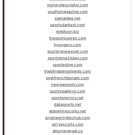
moneydescriptor.com
youthsmagazine.com
painaidee.net
sportsdarkest.com
webtoon.biz
thesportswires.com
hyungpro.com
sportingnewsnet.com
sportstime24day.com
sporteslive.com
theblingblingshields.com
pinkfrenchtipnails.com
newgamestv.com
sportsgallerys.com
sportsmirrors.net
datasports.net
atasehirescortu.net
engineeringtechub.com
jerryescorts.com
attorneylegal.co