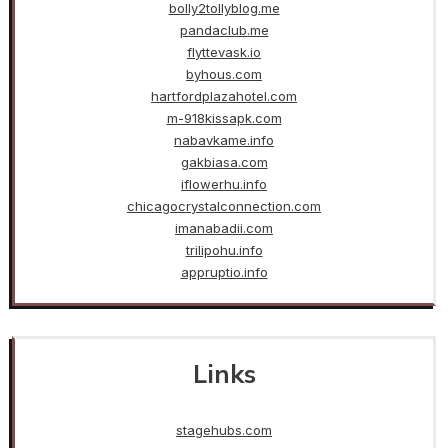
bolly2tollyblog.me
pandaclub.me
flyttevask.io
byhous.com
hartfordplazahotel.com
m-918kissapk.com
nabavkame.info
gakbiasa.com
iflowerhu.info
chicagocrystalconnection.com
imanabadii.com
trilipohu.info
appruptio.info
Links
stagehubs.com