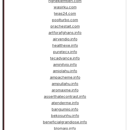
nghekiemtien.com
wasirku.com
tejas24.com
poolturbo.com
prachestait.com
artforafghans.info
airvendio.info
healthexe.info
puretecx.info
tecadvance.info
aminityio.info
amiolahu.info
ampacheme.info
ampullahu.info
aromaxme.info
asserthatecontrast.info
atenderme.info
bangumiio.info
bekosunhu.info
beneficialgrandiose.info
blomaio.info