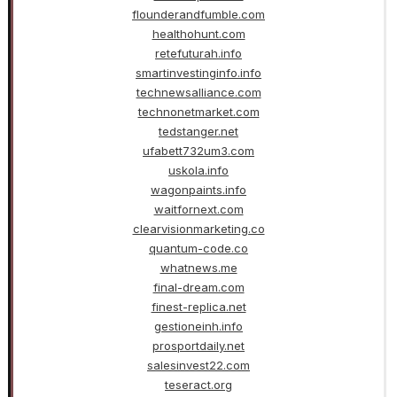
flounderandfumble.com
healthohunt.com
retefuturah.info
smartinvestinginfo.info
technewsalliance.com
technonetmarket.com
tedstanger.net
ufabett732um3.com
uskola.info
wagonpaints.info
waitfornext.com
clearvisionmarketing.co
quantum-code.co
whatnews.me
final-dream.com
finest-replica.net
gestioneinh.info
prosportdaily.net
salesinvest22.com
teseract.org