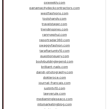
oxweekly.com
panamacitydeckcontractors.com
westfashions.com
toolshandy.com
travelstager.com
trendinspires.com
rannyephul.com
reportradar360.com
swaggyfashion.com
taraftariumtv10.com
questionquery.com
bodybuildinglegend.com
brilliant-nails.com
dandr-photography.com
dokteroce.com
journal-francais.com
justintv10.com
lawyerule.com
mediamingleseaco.com
mtsmarketingblog.com