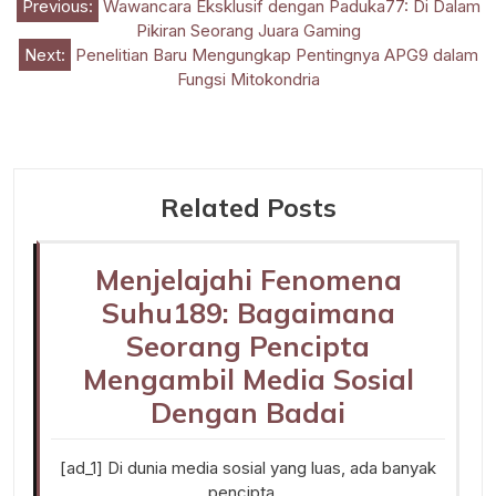
Post
Previous:
Wawancara Eksklusif dengan Paduka77: Di Dalam
Pikiran Seorang Juara Gaming
navigation
Next:
Penelitian Baru Mengungkap Pentingnya APG9 dalam
Fungsi Mitokondria
Related Posts
Menjelajahi Fenomena
Suhu189: Bagaimana
Seorang Pencipta
Mengambil Media Sosial
Dengan Badai
[ad_1] Di dunia media sosial yang luas, ada banyak
pencipta…