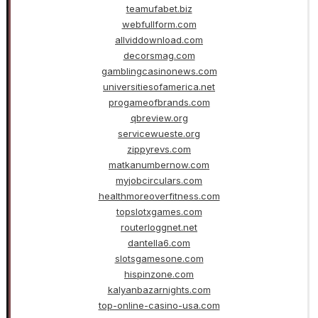
teamufabet.biz
webfullform.com
allviddownload.com
decorsmag.com
gamblingcasinonews.com
universitiesofamerica.net
progameofbrands.com
qbreview.org
servicewueste.org
zippyrevs.com
matkanumbernow.com
myjobcirculars.com
healthmoreoverfitness.com
topslotxgames.com
routerloggnet.net
dantella6.com
slotsgamesone.com
hispinzone.com
kalyanbazarnights.com
top-online-casino-usa.com