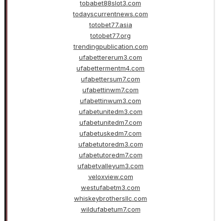
tobabet88slot3.com
todayscurrentnews.com
totobet77.asia
totobet77.org
trendingpublication.com
ufabettererum3.com
ufabettermentm4.com
ufabettersum7.com
ufabettinwm7.com
ufabettinwum3.com
ufabetunitedm3.com
ufabetunitedm7.com
ufabetuskedm7.com
ufabetutoredm3.com
ufabetutoredm7.com
ufabetvalleyum3.com
veloxview.com
westufabetm3.com
whiskeybrothersllc.com
wildufabetum7.com