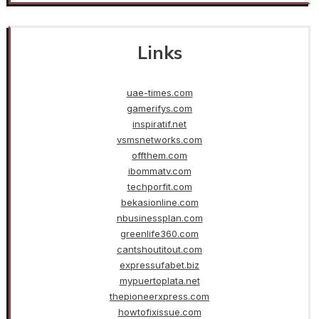
Links
uae-times.com
gamerifys.com
inspiratif.net
vsmsnetworks.com
offthem.com
ibommatv.com
techporfit.com
bekasionline.com
nbusinessplan.com
greenlife360.com
cantshoutitout.com
expressufabet.biz
mypuertoplata.net
thepioneerxpress.com
howtofixissue.com