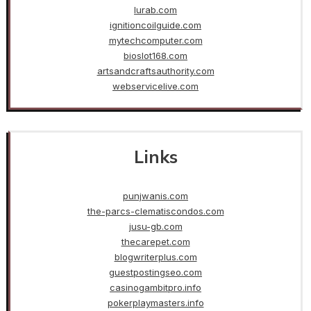
lurab.com
ignitioncoilguide.com
mytechcomputer.com
bioslot168.com
artsandcraftsauthority.com
webservicelive.com
Links
punjwanis.com
the-parcs-clematiscondos.com
jusu-gb.com
thecarepet.com
blogwriterplus.com
guestpostingseo.com
casinogambitpro.info
pokerplaymasters.info