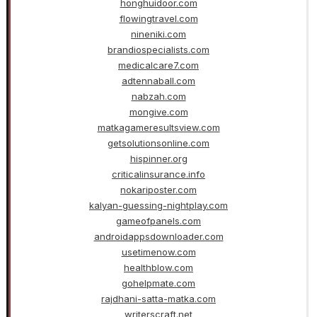
honghuidoor.com
flowingtravel.com
nineniki.com
brandiospecialists.com
medicalcare7.com
adtennaball.com
nabzah.com
mongive.com
matkagameresultsview.com
getsolutionsonline.com
hispinner.org
criticalinsurance.info
nokariposter.com
kalyan-guessing-nightplay.com
gameofpanels.com
androidappsdownloader.com
usetimenow.com
healthblow.com
gohelpmate.com
rajdhani-satta-matka.com
writerscraft.net