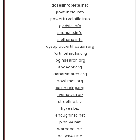
dosellinfoplete.info
podtubeio.info
powerfulvolatile.info
qvidsio.info
shumaio.info
slotherio.info
cysapluscertification.org
fortnitehacks.org
loginsearch.org
aodecor.org
donorsmatch.org
nowtimes.org
casinoeing.org
livemocha.biz
streetlife.biz
hyves.biz
enoughinfo.net
pinhive.net
warnabet.net
bollym4u.me