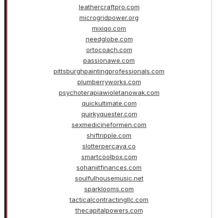
leathercraftpro.com
microgridpower.org
mixiqo.com
needglobe.com
ortocoach.com
passionawe.com
pittsburghpaintingprofessionals.com
plumberryworks.com
psychoterapiawioletanowak.com
quickultimate.com
quirkyquester.com
sexmedicineformen.com
shiftripple.com
slotterpercaya.co
smartcoolbox.com
sohanjitfinances.com
soulfulhousemusic.net
sparklooms.com
tacticalcontractingllc.com
thecapitalpowers.com