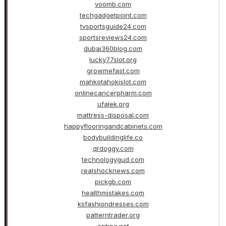
voomb.com
techgadgetpoint.com
tvsportsguide24.com
sportsreviews24.com
dubai360blog.com
lucky77slot.org
growmefast.com
mahkotahokislot.com
onlinecancerpharm.com
ufalek.org
mattress-disposal.com
happyflooringandcabinets.com
bodybuildinglife.co
qrdoggy.com
technologygud.com
realshocknews.com
pickgb.com
healthmistakes.com
ksfashiondresses.com
patterntrader.org
cnhpa.net