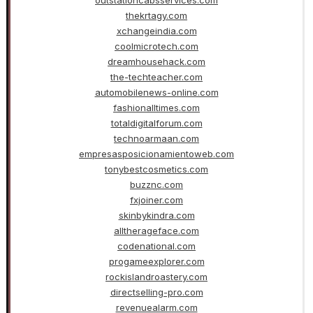
thekrtagy.com
xchangeindia.com
coolmicrotech.com
dreamhousehack.com
the-techteacher.com
automobilenews-online.com
fashionalltimes.com
totaldigitalforum.com
technoarmaan.com
empresasposicionamientoweb.com
tonybestcosmetics.com
buzznc.com
fxjoiner.com
skinbykindra.com
alltherageface.com
codenational.com
progameexplorer.com
rockislandroastery.com
directselling-pro.com
revenuealarm.com