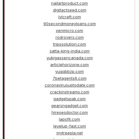
nailartproduct.com
digitactseed.com
lvlcraft.com
90secondmoneyloans.com
xenmicro.com
rodrovers.com
tripssolution.com
satta-king-india.com
yukigassencanada.com
articlehorizone.com
yuqqbbzp.com
7betagents6.com
coronavirusuptodate.com
crackinstreams.com
gadgetspak.com
gearsngadget.com
hireseodoctor.com
lapsfit.com
levelup-fast.com
mytreepla.net