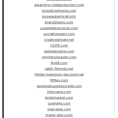
elearning-childprotection.com
wrestling4mena.com
knowledgeforall.info
brand2lastio.com
usadigitalservices.com
socialhoppers.com
creativedream.net
n2315.com
getwebonline.com
onlyfansheaven.com
lky08.com
ralph-fiennes.net
fielder-maximum-discount.net
fitfllex.com
genesisbusinesscredit.com
inforuang.com
kindsmarket.com
luvelylife.com
macramb.com
mypet-diary.com