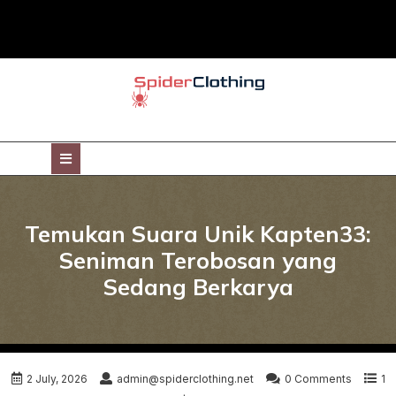
Skip
to
content
Open
Button
Temukan Suara Unik Kapten33:
Seniman Terobosan yang
Sedang Berkarya
2 July, 2026
admin@spiderclothing.net
0 Comments
1