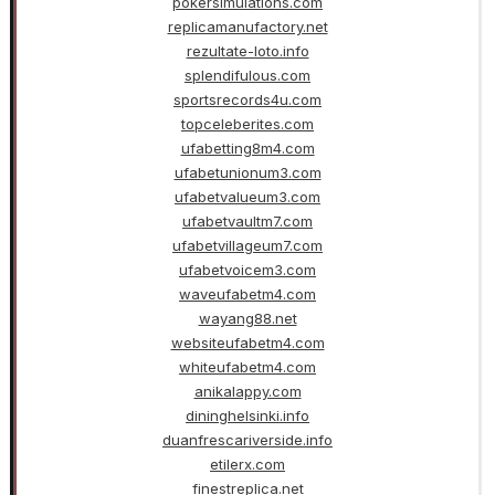
pokersimulations.com
replicamanufactory.net
rezultate-loto.info
splendifulous.com
sportsrecords4u.com
topceleberites.com
ufabetting8m4.com
ufabetunionum3.com
ufabetvalueum3.com
ufabetvaultm7.com
ufabetvillageum7.com
ufabetvoicem3.com
waveufabetm4.com
wayang88.net
websiteufabetm4.com
whiteufabetm4.com
anikalappy.com
dininghelsinki.info
duanfrescariverside.info
etilerx.com
finestreplica.net